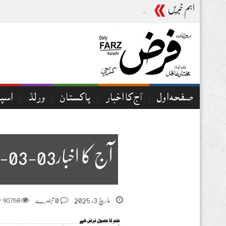
اہم خبریں
آج کا اخبار06-08-2026
صفحہ اول
آج کا اخبار
پاکستان
ورلڈ
اسپ
آج کا اخبار03-03-2025
مارچ 3, 2025
0 تبصرے
90768
م