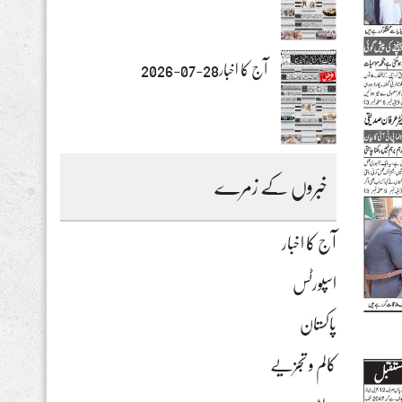
آج کا اخبار28-07-2026
خبروں کے زمرے
آج کا اخبار
اسپورٹس
پاکستان
کالم و تجزیے