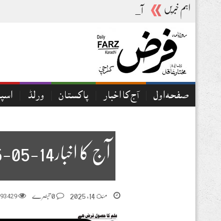
اہم خبریں
آج کا اخبار06-08-2026
صفحہ اول
آج کا اخبار
پاکستان
ورلڈ
اسپ
آج کا اخبار14-05-2025
مئ 14, 2025
0 تبصرے
93429