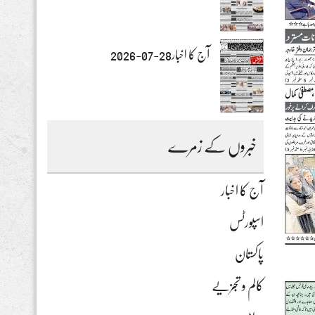
آج کا اخبار28-07-2026
خبروں کے زمرے
آج کا اخبار
اسپورٹس
پاکستان
کالم و تجزیے