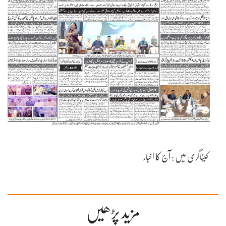
کیٹاگری میں :
آج کا اخبار
مزید پڑھیں