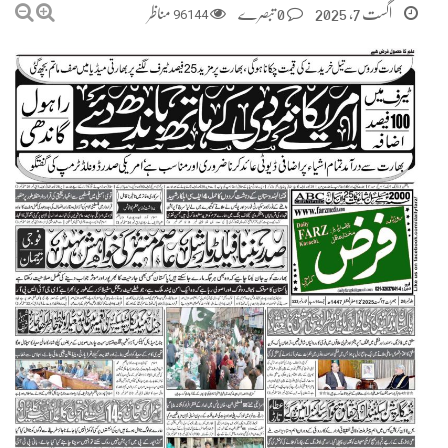
اگست 7, 2025
0 تبصرے
96144
مناظر