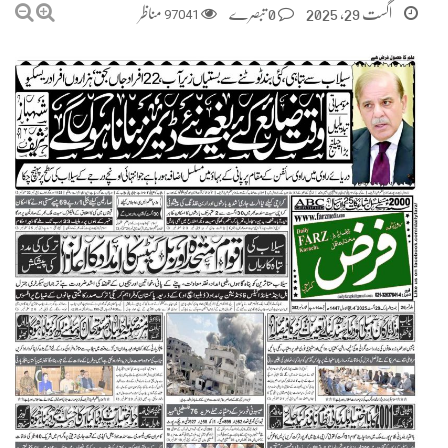
اگست 29, 2025
0 تبصرے
97041
مناظر