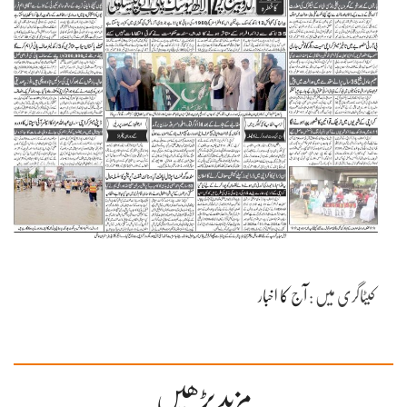
کیٹاگری میں :
آج کا اخبار
مزید پڑھیں