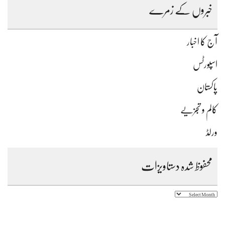
خبروں کے زمرے
آج کا اخبار
اسپورٹس
پاکستان
کالم و تجزیے
ورلڈ
محفوظ شدہ دستاویزات
محفوظ
شدہ
دستاویزات