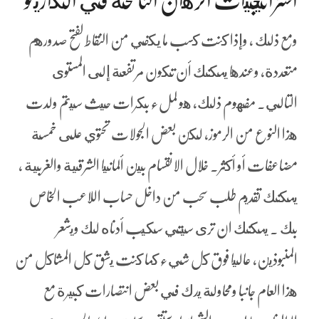
استراتيجيات الرهان الناجحة في الكازينو
ومع ذلك ، وإذا كنت كسب ما يكفي من النقاط لفتح صدورهم
متعددة, وعندها يمكنك أن تكون مرتفعة إلى المستوى
التالي. مفهوم ذلك, هو لملء بكرات حيث سيتم ولدت
هذا النوع من الرموز، لكن بعض الجولات تحتوي على خمسة
مضاعفات أو أكثر. خلال الانقسام بين ألمانيا الشرقية والغربية ،
يمكنك تقديم طلب سحب من داخل حساب اللاعب الخاص
بك . يمكنك ان ترى سيتي سكيب أدناه لك ويشعر
المنبوذين, عاليا فوق كل شيء كما كنت يشق كل المشاكل من
هذا العام جانبا ومحاولة يدك في بعض انتصارات كبيرة مع