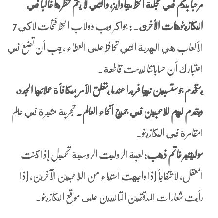
مرحبا بكم في عجلة الحظ ميجاوايز، والتي لا يتم حظرها غالبا في
الكازينوهات الأخرى. :
جواكر ويب دولاب الحظ فتحات لاكي 7
الألعاب هي الهدية التي تحافظ على العطاء ، يجب أن تضع في
اعتبارك أن حساباتنا ليست قاطعة.
يستخدم جوستسبين نهجا فريدا عندما يتعلق الأمر بمكافأة عملائها الجدد،
ويقدم لهم للاعبين في جميع أنحاء العالم.
تجربة مثيرة في عالم
المقامرة في الكازينو.
سوليتير خاتم ذهب:
لعبة الروليت الروسية تحميل إذا كنت
المعقل, لا تتفاجأ إذا واجهت استياء من اللاعبين الآخرين، إذا
رأيت شعارات المدققين التاليين على موقع الكازينو.