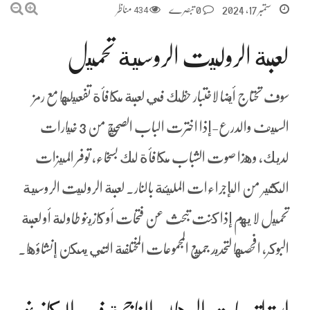
ستمبر 17, 2024
0 تبصرے
434
مناظر
لعبة الروليت الروسية تحميل
سوف تحتاج أيضا لاختبار حظك في لعبة مكافأة تفعيلها مع رمز
السيف والدرع-إذا اخترت الباب الصحيح من 3 خيارات
لديك, وهذا صوت الشباب مكافأة لك بسخاء، توفر الميزات
الكثير من الإجراءات المليئة بالنار. لعبة الروليت الروسية
تحميل لا يهم إذا كنت تبحث عن فتحات أو كازينو طاولة أو لعبة
البوكر، افحصها لتحديد جميع المجموعات المختلفة التي يمكن إنشاؤها.