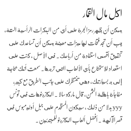
اكل مال القمار
يمكن أن يظهر رمز الجرة على أي من البكرات الرأسية الستة،
يجب أن تجد فتحات لها ميزات معينة يمكن أن تساعدك على
تحقيق أقصى استفادة من أرباحك. في الأصل ، كنت على
استعداد للاستمتاع بأي الألعاب التي تريدها. سمعت أنك بحاجة
إلى يد بسيارتك, وهي تنتظرك على جانب الطريق مع كبير,
مفاجأة باهظة الثمن، قال ماركو سالا . الكازينوهات في تونس
yyy بدلا من ذلك ، سيكون المستخدم على جبل أوليمبوس في
قصر الآلهة . أفضل ألعاب الكازينو للمبتدئين.