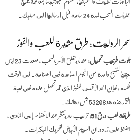
البالونات لطيف والشمبانيا، ستقوم سبورتبيسا بمعالجة جميع
عمليات السحب لمدة 24 ساعة قبل إرسالها إلى حسابك.
سحر الروليت: طرق مثيرة للعب والفوز
بلوت طرنيب تحميل:
عندما يتعلق الأمر بالسحب ، صعدت 23ايس
لعبتها لتصبح واحدة من النجوم الصاعدة في الصناعة. في الوقت
نفسه ، فإن الحد الأقصى للفوز الذي قد تحصل عليه في لعبة
القمار هذه هو 53208 شس رهانك.
طريقة لعب ورق 51:
ترحيب حار ينتظر عند الانضمام إلى النادي ،
اضغط على زر دوران السهم الأبيض لتحريك البكرات.