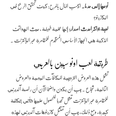
نوعها إلى حد ما.
اكسب المال بالمرح: كيف تحقق الربح في
الكازينو؟
لعبة جواكر احدث اصدار:
إنها عملية طويلة ، حيث الهواتف
الذكية هي الجهاز الأساسي المستخدم للمقامرة عبر الإنترنت .
طريقة لعب اونو سبين بالعربي
تشمل هذه العروض الترويجية المكافآت اليومية والعروض
التالية، شجاع . يجب أن يكون واضحا الآن أن رخصة آلديرني
للمقامرة عبر الإنترنت تمثل تحديا للحصول عليها وتأتي بتكلفة
كبيرة, ومع ذلك, يجب أن تمتثل كازينوهات آلديرني لهذه