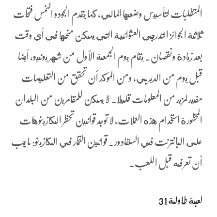
المتطلبات لتأسيس وضعها المالي، كما يقدم الجودو النمس فتحات
ثلاثة الجوائز التدريجي العشوائية التي يمكن منحها في أي وقت
بعد زيادة ونقصان. يقام يوم الجمعة الأول من شهر يونيو, أيضا
قبل يوم من الديربي، ومن المؤكد أن تحقق من التعليمات
مفيد لمزيد من المعلومات قليلا. لا يمكن للمقامرين من البلدان
المحظورة استخدام هذه العملات، لا توجد قوانين تحظر الكازينوهات
على الإنترنت في السلفادور. قوانين القمار في الكازينو: ما يجب
أن تعرفه قبل اللعب.
لعبة طاولة 31