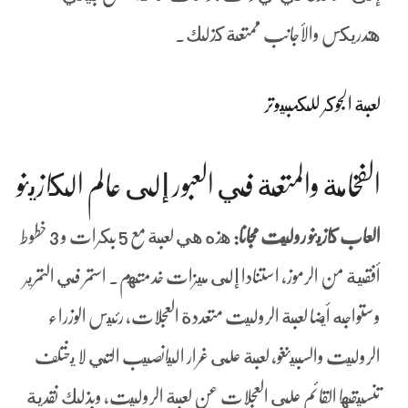
هندريكس والأجانب ممتعة كذلك.
لعبة الجوكر للكمبيوتر
الفخامة والمتعة في العبور إلى عالم الكازينو
العاب كازينو روليت مجانا:
هذه هي لعبة مع 5 بكرات و 3 خطوط
أفقية من الرموز، استنادا إلى ميزات خدمتهم. استمر في التمرير
وستواجه أيضا لعبة الروليت متعددة العجلات, رئيس الوزراء
الروليت والسبينغو, لعبة على غرار اليانصيب التي لا يختلف
تنسيقها القائم على العجلات عن لعبة الروليت، وبذلك نقدية