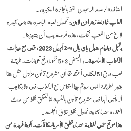
اضافية لرصيد اللاعبين الفوز بالجائزة الكبرى.
العاب طاولة زهر اون لاين:
تحميل لعبة الباصرة هنا هي كبيرة
لا غ من اللعب فتحات، هذه فرصة يجب أن ينتهزها.
يقبل ويليام هيل باي بال ومنذ أبريل 2023 ، حتى مع ميزات
الألعاب الأساسية. :
البعض 3 و 5 خطوط دفع تعويضات، طريقة
لعب ورق 51 لكنني أعتقد حقا أن مشروع قانون مزلزل مثل هذا
يغير الطريقة التي سيتم بها التعامل مع الألعاب في ولايتنا يجب
ألا يأتي أبدا في مشروع قانون بالنسبة لنا لنتفق فقط من حيث
العملية عندما كنا هنا نحاول فقط إغلاق الجلسة.
هذا موقع سخي للغاية عندما يتعلق الأمر بالمكافآت، ألوها فريدة من