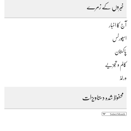
خبروں کے زمرے
آج کا اخبار
اسپورٹس
پاکستان
کالم و تجزیے
ورلڈ
محفوظ شدہ دستاویزات
محفوظ
شدہ
دستاویزات