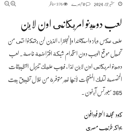
ستمبر 17, 2024
0 تبصرے
376
مناظر
لعب دومينو امريكانى اون لاين
على عكس ويلز واسكتلندا وإنجلترا ، الذين لن يتمكنوا حتى من
تحميل موقع الويب دون استخدام شبكة افتراضية خاصة. لعب
دومينو امريكانى اون لاين لذا ، فيجب عليك تنزيل التطبيقات
المخصصة لتلك المنتجات لأنها غير متوفرة من خلال تطبيق بيت
365 سبورتس آيفون.
كود عجلة الحظ فودافون
جواكر طرنيب مصري