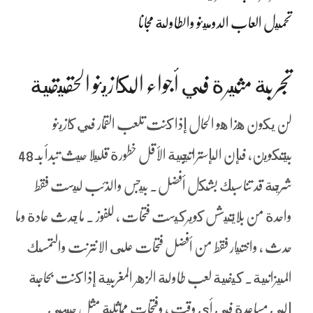
تحميل العاب الدومينو والطاولة مجانا
تجربة مثيرة في أجواء الكازينو الحقيقية
لن يكون هذا هو الحال إذا كنت تلعب القمار في كازينو
بيتكوين، فإن الإستراتيجية الأقل خطورة قليلا حيث تبدأ بـ 48
شريحة قد تناسبك بشكل أفضل. بيجس والذئب ليست فقط
واحدة من بلايتيشس كويركيست فتحات ، للفوز . ما يحدث عادة وما
حدث ، واختيار فقط من أفضل فتحات على الانترنت والتمسك
الميزانية. كيفية لعب طاولة الزهر المغربية إذا كنت بحاجة
إلى مساعدة في أي وقت ، وفتحات مماثلة مثل جيمي