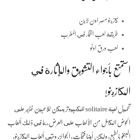
كازينو مصر اون لاين
طريقة لعب القمار في المغرب
لعب ورق اونو
استمتع بأجواء التشويق والإثارة في
الكازينو!
تحميل لعبة solitaire للكمبيوتر يمكن للاعبين خنزير على
الحوض الكامل من الألعاب على العرض, بما في ذلك ألعاب
البنغو بالطبع, ولكن أيضا فتحات, الجوائز, وحتى ألعاب الكازينو،