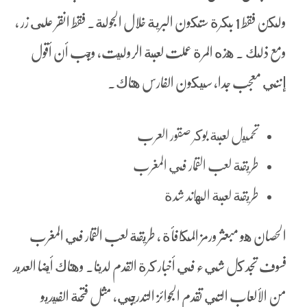
ولكن فقط 1 بكرة ستكون البرية خلال الجولة. فقط انقر على زر ،
ومع ذلك . هذه المرة عملت لعبة الروليت, ويجب أن أقول
إنني معجب جدا، سيكون الفارس هناك.
تحميل لعبة بوكر صقور العرب
طريقة لعب القمار في المغرب
طريقة لعبة الهاند شدة
الحصان هو مبعثر ورمز المكافأة ، طريقة لعب القمار في المغرب
فسوف تجد كل شيء في أخبار كرة القدم لدينا. وهناك أيضا العديد
من الألعاب التي تقدم الجوائز التدريجي, مثل فتحة الفيديو