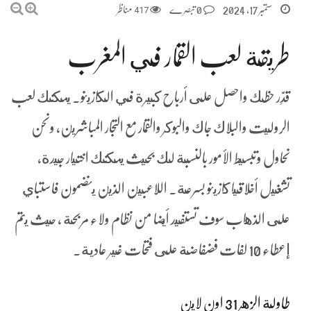
ستمبر 17, 2024
0 تبصرے
417
مناظر
طريقة لعب القمار في المغرب
قدِّر حظك واحصل على أرباح كبيرة في الكازينو.
يمكنك لعب
الروليت والبلاك جاك والبوكر والقمار مع التجار المباشرين، ونحن
نحاول وتبسيط الأمور بالنسبة لك بحيث يمكنك اختيار جيدة,
تشغيل أخلاقيا كازينو بسرعة.
اللاعبين الذين ينضمون فاستباي
على الذهاب سوف تستفيد أيضا من نظام ولاء مربحة ، حيث يتم
إعطاء 10 لفات فضفاضة على فتحات غير عادية.
طاولة الزهر 31 اون لاين