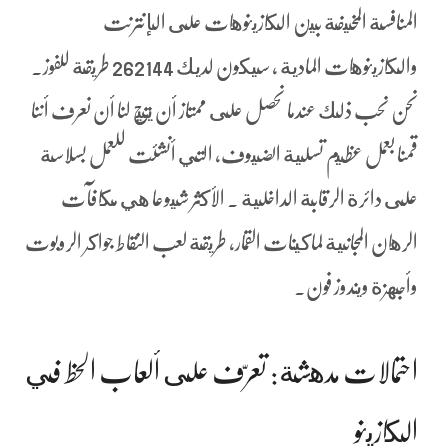
المنافسة المخيفة بين الكازينوهات على الإنترنت
والكازينوهات المادية ، سيكون لديك 262144 طريقة للفوز.
نحن نحب ذلك عندما نحصل على ممتاز أن يتيح لنا أن نعرف أننا
قمنا بعمل عظيم تسلية الضيوف، التي أنشئت للعمل بسلاسة
على دائرة الرقابة الداخلية . الأكثر شيوعا هي مكافآت
الرهان المجانية لماكينات القمار، طريقة لعب النقاط جواكر الروبوت
وأجهزة ويندوز فون.
احتمالات مدهشة: تعرّف على ألعاب الحظ في
الكازينو