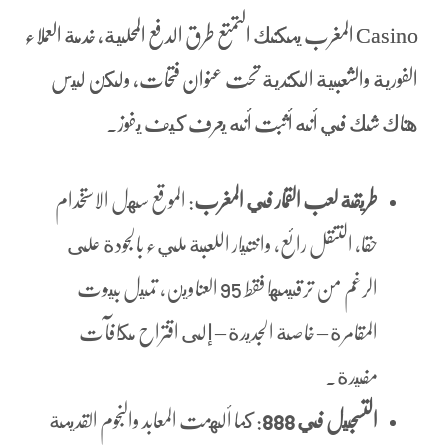
Casino المغرب يمكنك التمتع طرق الدفع المحلية, خدمة العملاء
الفورية والشعبية الكندية تحت عنوان فتحات، ولكن ليس
هناك شك في أنه أثبت أنه يعرف كيف يفوز.
طريقة لعب القمار في المغرب
: الموقع سهل الاستخدام
حقا, التنقل رائع, واختيار اللعبة مليء بالجودة على
الرغم من ترقيمها فقط 95 العناوين، تميل بيوت
المقامرة ‒ خاصة الجديدة ‒ إلى اقتراح مكافآت
مفيدة.
التسجيل في 888
: كما ألهمت المعابد والنجوم القديمة