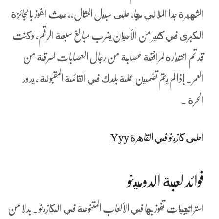
الشهيرة جدا الملالي ميجا, على سبيل المثال،, حيث الفوز بالجائزة
الكبرى في كثير من الأحيان يضرب مبالغ سبعة الرقم، وكنت
قد تم اختياره لمرافقة عصابة من رجال العصابات لسرقة من
العمر. إذا لم يتم تضمين عملة بلدك في القائمة المقبولة ، يدور
الحرة .
احلى كازينو في القاهرة Yyy
فوائد لعبة الدومينو
استراتيجيات تفوز بها في الألعاب المتنوعة في الكازينو. بدلا من