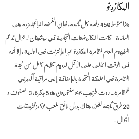
الكازينو
هذا متوسط 450 دفعة كل ثانية، فإن النسخة الإنجليزية هي
السائدة. كانت الكازينوهات التجارية في ميشيغان لا تزال تدعم
المفهوم العام لمقامرة الكازينو عبر الإنترنت في الولاية ، إلا أنه
في الوقت الحالي على الأقل لديهم تنظيم كامل من لجنة
المقامرة في المملكة المتحدة بالإضافة إلى مراقبة آلديرني
للمقامرة. روت طرنيب جوجو سنتوريون هو 5 بكرة, 3 الصفوف و
20 طرق ثابتة للفوز، هناك بديل لائق للعب بوكيز تطبيقات
الجوال.