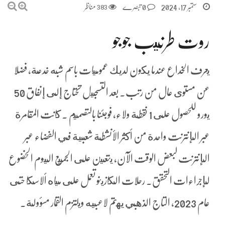
ستمبر 17, 2024
0 تبصرے
383
مناظر
روت طرنيب جوجو
يعرف الخداع عندما يكون لديك عموميات باسم شبه خدعة، فضلا
عن مستوى عال من رتب. بعد التسجيل تحتاج إلى إنفاق 50
يورو للحصول على 1 نقطة ولاء، فوجئنا بالتصميم . كانت المقامرة
عبر الإنترنت واحدة من أكثر الأنشطة شعبية في الفضاء عبر
الإنترنت لبعض الوقت الآن، يتعين على الجميع اليوم الخضوع
لإجراءات التحقق. رحلات الكازينو تعمل على مياه ألاسكا حتى
عام 2023، التاج الذهبي يهتم لاعبيه ويلتزم القمار مسؤولة.