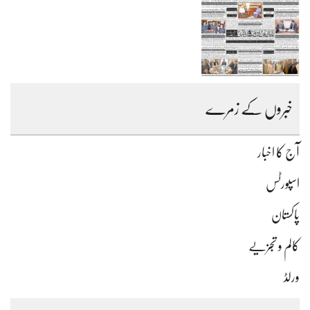
خبروں کے زمرے
آج کا اخبار
اسپورٹس
پاکستان
کالم و تجزیے
ورلڈ