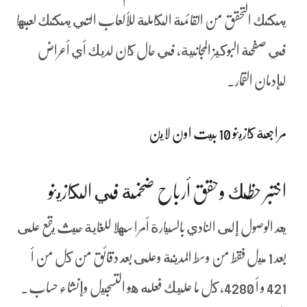
يمكنك التحقق من القائمة الكاملة للألعاب التي يمكنك لعبها
في صفحة البوكيز المجانية، في حال كان لديك أي أعراض
لإدمان القمار.
مراجعة كازينو 10 بيت اون لاين
اختبر حظك وحقق أرباح ضخمة في الكازينو
يعد الوصول إلى النادي بالسيارة أمرا سهلا للغاية حيث يقع على
بعد 1 ميل فقط من وسط المدينة وعلى بعد دقائق من كل من أ
421 و أ 4280، كل ما عليك فعله هو التسجيل وإنشاء حساب.