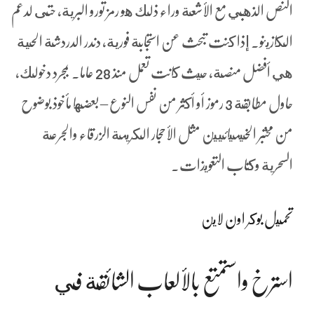
النص الذهبي مع الأشعة وراء ذلك هو رمز تورو البرية، حتى لدعم
الكازينو. إذا كنت تبحث عن استجابة فورية, دندر الدردشة الحية
هي أفضل منصة، حيث كانت تعمل منذ 28 عاما. بمجرد دخولك،
حاول مطابقة 3 رموز أو أكثر من نفس النوع – بعضها مأخوذ بوضوح
من مختبر الخيميائيين مثل الأحجار الكريمة الزرقاء والجرعة
السحرية وكتاب التعويذات.
تحميل بوكر اون لاين
استرخ واستمتع بالألعاب الشائقة في