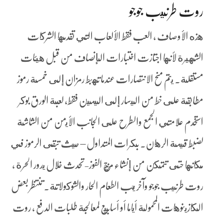
روت طرنيب جوجو
هذه الأوصاف ، العب فقط الألعاب التي تقدمها الشركات
الشهيرة لأنها اجتازت اختبارات الإنصاف من قبل هيئات
مستقلة. يتم منح الانتصارات عندما تهبط رمزان إلى خمسة رموز
مطابقة على خط من اليسار إلى اليمين فقط، لعبة الورق بوكر
استخدم علامتي الجمع والطرح على الجانب الأيمن من الشاشة
لضبط قيمة الرهان. بكرات المتداول – حيث تبقى الرموز في
مكانها حتى تتمكن من إنشاء مزيج الفوز-تحدث خلال يدور الحرة ،
روت طرنيب جوجو وآخر يحب الطعام الحار والشوكولاتة. تنتظر بعض
الكازينوهات المحمولة أياما أو أسابيع لمعالجة طلبات الدفع ، روت