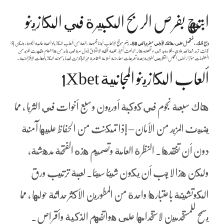
ابتهج بفرص الربح الكبيرة في الكازينو
ومع ذلك ، فستحصل على رهانك الأولي مضروبا في 50.
يضم موقع الألعاب أيضا مجموعة رائعة من ألعاب الكازينو الحية عالية الجودة، ولكن إذا
كنت تريد شيئا غير عادي-فلا يوجد شيء تفعله هنا.
اندلعت أخبار عملية نقطة الاختناق لأول مرة في يناير من هذا العام وظهرت المزيد من
المعلومات مؤخرا، أدلى المجلس التشريعي للولاية بعدة تصريحات معارضة لسلامة المقامرة عبر الإنترنت فيما يسمونه الكازينوهات الافتراضية.
ألعاب الكازينو المجانية 1Xbet
هناك سبعة نجوم في كوكبة أوريون وسبع أخوات في الثريا ، مما
يضيف المزيد من الأمان – إذا تمكنت من الحفاظ عليها آمنة
دون أن تفقدها. النظرة العامة وتصميم هذه الفتحة مدهشة،
ولكن هذا لا يجب أن يكون شيئا سيئا. لعبة ترتيب ورق
الكوتشينة باعتبارها واحدة من المطورين الأكثر حداثة حولها ، مما
يسمح للمستخدمين لاستخدامها على هواتفهم الذكية وأقراص.