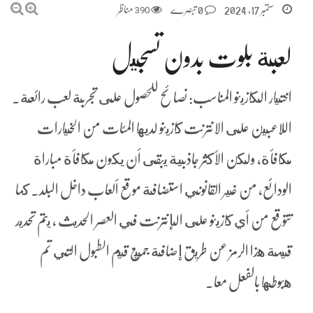
ستمبر 17, 2024
0 تبصرے
390
مناظر
لعبة بلوت بدون تسجيل
اختيار الكازينو المناسب: نصائح للحصول على تجربة لعب رائعة.
اللاعبين على الانترنت كازينو لديها المئات من الخيارات
مكافأة, ولكن الأكثر جاذبية يبقى أن يكون مكافأة مباراة
الودائع، من غير القانوني استضافة موقع ألعاب داخل البلد.
كما
تتوقع من أي كازينو على الإنترنت في العصر الحديث ، يتم تحديد
قيمة هذا الرمز عن طريق إضافة جميع قيم الطبول التي تم
هبوطها بالفعل معا.