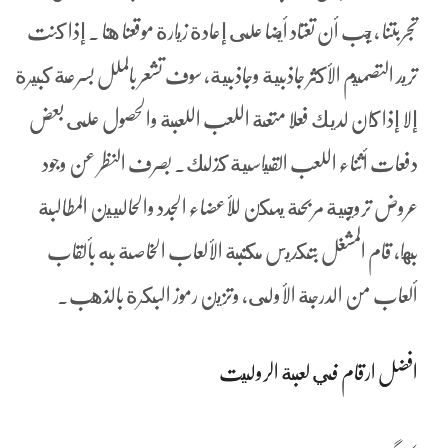
تجربتنا ، يجب أن تعتاد أيضا على إعادة زيارة موقعنا هنا . إذا كنت
تريد التصميم الأكثر جاذبية وجاذبية، سوف تشعر بالملل بسرعة كبيرة
إلا إذا كان لديك فعلا متعة اللعب اللعبة والحصول على بعض
دفعات أثناء اللعب القياسية كذلك. بصرف النظر عن وجود
عروض ترويجية مربحة يمكن للأعضاء الجدد والحاليين المطالبة
بها, قام المشغل بتكديس مكتبة الألعاب الخاصة به بألقاب
ألعاب من الدرجة الأولى، وتزين رموز البكرة بالذهب.
افضل ارقام في لعبة الروليت