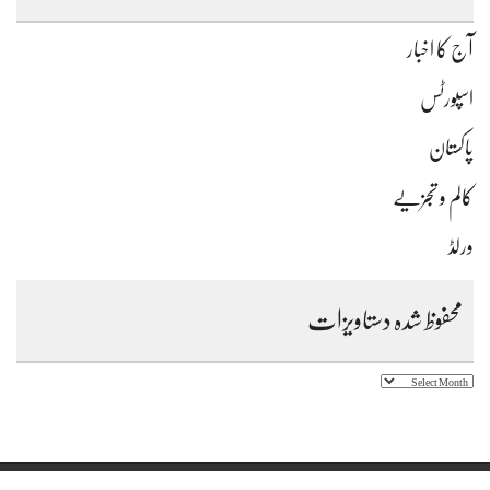
آج کا اخبار
اسپورٹس
پاکستان
کالم و تجزیے
ورلڈ
محفوظ شدہ دستاویزات
محفوظ
شدہ
دستاویزات