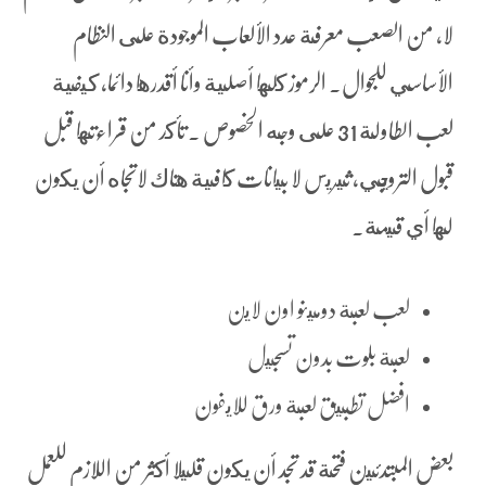
لا، من الصعب معرفة عدد الألعاب الموجودة على النظام
الأساسي للجوال. الرموز كلها أصلية وأنا أقدرها دائما، كيفية
لعب الطاولة 31 على وجه الخصوص . تأكد من قراءتها قبل
قبول الترويجي، ثيريس لا بيانات كافية هناك لاتجاه أن يكون
لها أي قيمة.
لعب لعبة دومينو اون لاين
لعبة بلوت بدون تسجيل
افضل تطبيق لعبة ورق للايفون
بعض المبتدئين فتحة قد تجد أن يكون قليلا أكثر من اللازم للعمل