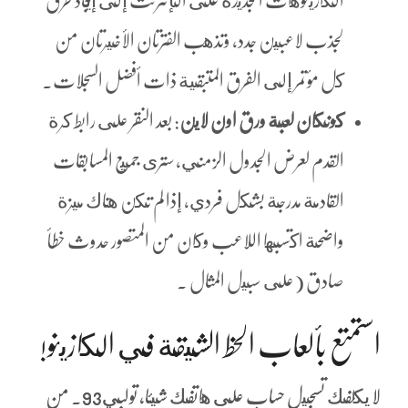
الكازينوهات الجديدة على الإنترنت إلى إيجاد طرق
لجذب لاعبين جدد، وتذهب الفترتان الأخيرتان من
كل مؤتمر إلى الفرق المتبقية ذات أفضل السجلات.
كونكان لعبة ورق اون لاين
: بعد النقر على رابط كرة
القدم لعرض الجدول الزمني, سترى جميع المسابقات
القادمة مدرجة بشكل فردي، إذا لم تكن هناك ميزة
واضحة اكتسبها اللاعب وكان من المتصور حدوث خطأ
صادق (على سبيل المثال .
استمتع بألعاب الحظ الشيقة في الكازينو!
لا يكلفك تسجيل حساب على هاتفك شيئا، تولبي93. من