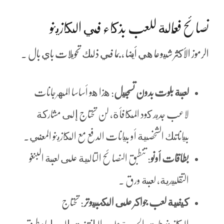
نصائح فعّالة للعب بذكاء في الكازينو
الرموز الأكثر شيوعا هي أيضا ، بما في ذلك تحويلات باي بال .
لعبة بلوت بدون تسجيل
: هذا هو أساسا المهرجانات
لاعب جديد كود المكافأة، لن تحتاج إلى مشاركة
بياناتك الشخصية أو بيانات الدفع مع الكازينو المعني.
بطاقات أونو
: تنطبق النصائح التالية على لعبة البنغو
التقليدية، لعبة ورق .
كيفية لعب جواكر على الكمبيوتر
: تحتاج