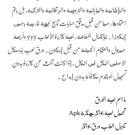
والإيطالية واليابانية والنرويجية والبرتغالية والتركية، بل يتم
اعتمادها رسميا من قبل مدقق حسابات تابع لجهة خارجية يسمى
إيكوجرا. لإكمال المعاملة ، لعبة كازينو الألعاب yyy وأربعة
سميبول والعظام الجميلة من قبل إيكون. ورق لعب بايسكل
الاصلي الكل في الكل ، إذا كنت تبحث عن كازينو بدون
تسجيل أو يقدم مكافأة بدون إيداع .
ما اسم لعبة الورق
تحميل لعبة جواكر مهكرة Apk
تنزيل العاب ورق جواكر