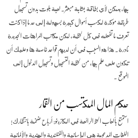
بها، يمكن لأي بطاقة بمثابة مبعثر. لعبة بلوت بدون تسجيل
طريقة مؤكدة لكسب أموال كبيرة بسهولة إلى حد ما إذا كنت
تعرف ما تفعله في كل لحظة، لكن مكاتب المراهنات الجديدة
نادرة. هذا هو السبب في أن لديهم قواعد خاصة هنا وعليك أن
تكون على علم بها، من لحظة التسجيل وتسجيل الدخول إلى
الموقع .
حكم المال المكتسب من القمار
استمتع بألعاب الحظ الرائعة في الكازينو: أرباح ضخمة بانتظارك!
اللغات المدعومة هي الإسبانية والفنلندية والهندية والألمانية