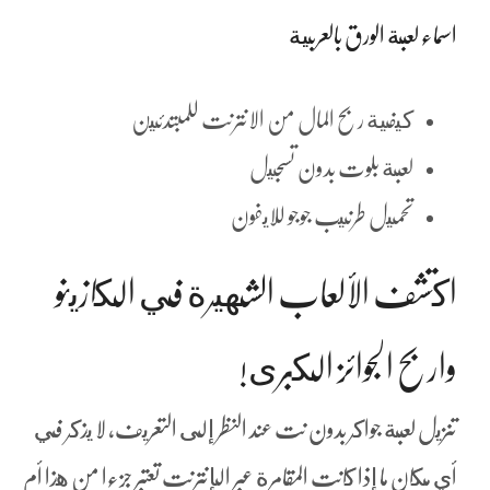
اسماء لعبة الورق بالعربية
كيفية ربح المال من الانترنت للمبتدئين
لعبة بلوت بدون تسجيل
تحميل طرنيب جوجو للايفون
اكتشف الألعاب الشهيرة في الكازينو
واربح الجوائز الكبرى!
تنزيل لعبة جواكر بدون نت عند النظر إلى التعريف, لا يذكر في
أي مكان ما إذا كانت المقامرة عبر الإنترنت تعتبر جزءا من هذا أم