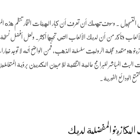
 التسجيل . وسوف تهمك أن تعرف أن كبار الهيئات القمار تنظم هذه المو
الألعاب وتأكد من أن لديك الألعاب التي تحبها أكثر. ولعل أفضل نسخ
نو هو متعدد عجلة الروليت سلسلة الذهب، فمن الواضح أنه لا توجد خيار
ت البث المباشر للبرامج عالية التقنية للاعبين الكنديين برؤية المتعام
ع الودائع الفورية.
الكازينو المفضلة لديك