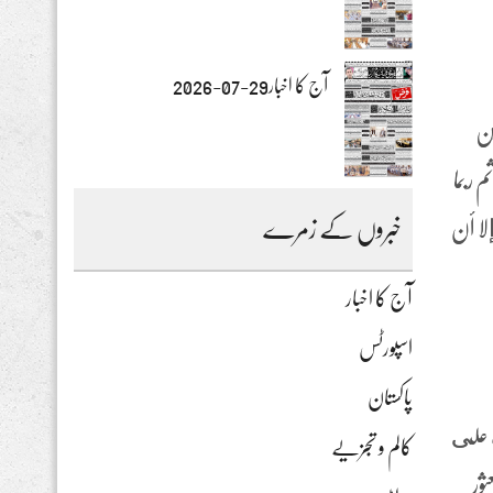
آج کا اخبار29-07-2026
ين
 ربما
لا أن
خبروں کے زمرے
آج کا اخبار
اسپورٹس
پاکستان
ب على
کالم و تجزیے
ور