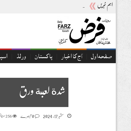
اہم خبریں
آج کا اخبار07-08-2026
صفحہ اول
آج کا اخبار
پاکستان
ورلڈ
اسپ
شدة لعبة ورق
ستمبر 17, 2024
0 تبصرے
256
مناظ