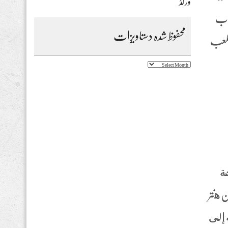
ورلڈ
عاب
محفوظ شدہ دستاویزات
للعب
محفوظ
شدہ
دستاویزات
ئحة
 هنتر
ه إلى