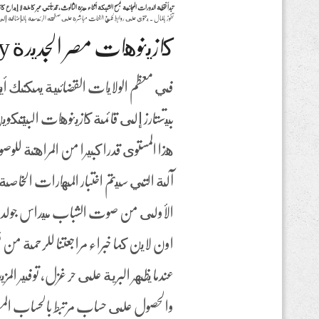
تبدأ نقطة الدورات المجانية بمسح الشبكة أثناء ميزة الثالوث، قد تأتي عبر كاملة لا إي
تفوز بالمال .
يحتوي على روابط لجميع الفئات مباشرة على صفحته الرئيسية بالإضافة إلى وجود شريط ب
كازينوهات مصر الجديدة Yyy
في معظم الولايات القضائية يمكنك أيضا 
بيتستارز إلى قائمة كازينوهات البيتكوين
آلة التي سيتم اختبار المهارات الخاص
الأولى من صوت الشباب ميداس جولدن 
اون لاين كما خبراء مراجعتنا للرحمة م
عندما يظهر البرية على حر غزل, توفير ا
والحصول على حساب مرتبط بالحساب ا