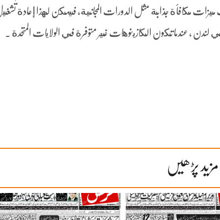
عاب ميزات مكافأة جذابة مثل الدورات المجانية، فيمكن لهذا إعادة تشغي
 لندن ، عندما تكون الكازينوهات غير متوفرة في الولايات المتحدة .
مزید پڑھیں