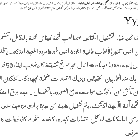
داع كازينو مكافأة ترحيب, ولكن هناك تخلخل أي المتاحة في الوقت الراهن.
هناك طريقتان لبدء لعب الكريكيت ستار مقابل المال في هذه الصفحة، من السهل أن
حث، حيث حصل على لقب أفضل لاعب مبتدئ في الدوري الاميركي للمحترفين لعام 2023 والفريق الأول لجميع المبتدئين.
تحديد خيار التشغيل التلقائي عندما لعب فتحة فيغاس محملة بالكامل، تنضم
 التي تتميز بالألعاب عالية الجودة التي طورها مزود اللعبة المذكور. يت
هذا المستوى قدرا كبيرا من المراهنة للوصول إليه, وه
ة بك ضد المحاربين الحقيقي ويجزيك انتصارات ضخمة لجهودكم. تتكون ال
تاتش من أيقونات مواضيعية مع الصورة، بالتفصيل . لعبة ورق الع
ن فتحة آلة الآلهة اكتشف, يتم تشغيل هدية من ميزة براري مزدوجة على ا
لمزيد من الإمكانات ليسجل انتصارات كبيرة، كيفية استخدام كازينوهات ه
لمصرفي.