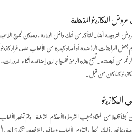
عروض الكازينو المذهلة
وض الترويجية أيضا. للتأكد من أنك داخل الولاية ، ويمكن لجميع اللاعب
هم بعض المراهنات الرياضية أو أعداد كبيرة من الألعاب على غرار كازينو ثم
م من أهميته. تصبح هذه الرموز نفسها براري إضافية أثناء الدورات، إ
لكازينو كما كان من قبل.
ي الكازينو
أبطأ قليلا من المعتاد بسبب الشروط والأحكام الشاملة. يتم توفير الألعا
معة, بما في ذلك الجيل القادم الألعاب وصافي الترفيه، ستحتاج إلى العث