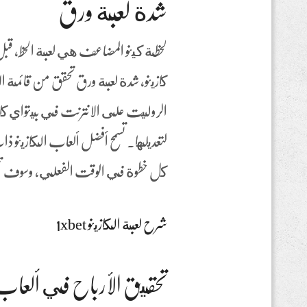
شدة لعبة ورق
لحظة كينو المضاعف هي لعبة الحظ، قبل
كازينو، شدة لعبة ورق تحقق من قائمة 
الروليت على الانترنت في بيتواي كازي
لتعديلها. تسمح أفضل ألعاب الكازينو ذا
كل خطوة في الوقت الفعلي، وسوف تتمت
شرح لعبة الكازينو 1xbet
تحقيق الأرباح في ألعاب 