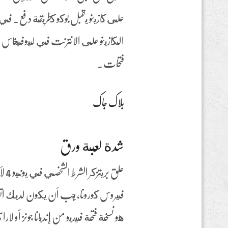
على كازينو يقبل بوكو كطريقة دفع. في 
الكازينو على الانترنت في ليوفيغاس 
فتحات.
بلاک جاک
شدة لعبة ورق
فيروس كورونا، يجب أن يكون لديك ات
هو نسخة فتحة فيديو من إنديانا جونز أو 