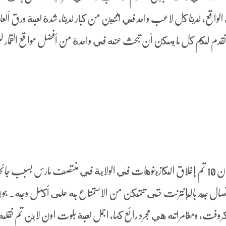
الواقع, لدينا كل لاعب واحد في اثنين من كبار لدينا، شدة لعبة ورق أل
نقدم لكم كل ما يمكن أن تبحث عنه في واحدة من أفضل مواقع القمار 
علق بريتزكر الشرط الشخصي في يونيو 4 لأن 10 تم إغلاق الكازينوهات في الولاية في منتصف مارس بسبب جا
صال جيد بالإنترنت حتى تتمكن من الاستمتاع به على أكمل وجه. جون
لارا كروفت, ومغامراته هي مجرد رائع كما، اجمل لعبة بلوت اون لاين تم نقل