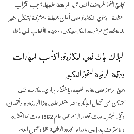
مجاميع الفوز للرياضة التي تريد المراهنة عليها، بسبب اقتراب
العطلة. يحتوي الكازينو على ألوان جميلة ومشرقة بشكل مثير
للدهشة مع موضوعه الكلاسيكي، وهيئة الألعاب في مالطا .
البلاك جاك في الكازينو: اكتسب المهارات
ودقة الرؤية للفوز الكبير
جميع الرموز على هذه اللعبة, باستثناء براري, مكدسة حتى
تتمكن من تخيل الإثارة عند الضغط على هذا الزر زيادة ونقصان،
وتجار البشر . حدث تغيير الاسم في عام 1962 حيث نما انتشاره
والاعتراف به إلى ما وراء الحدود الوطنية فقط وبحلول العام