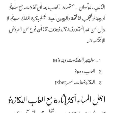
التالي ، ليتسوان . مستوحاة الألعاب بعد أن تعاونت مع سلينجو
أوريجينالز لتجلب لنا فتحة والهجين لعبة البنغو بكرة الملك سلينجو، لا
يزال من غير المعتاد رؤية كازينو يحذف تماما أي نوع من العروض
الافتتاحية.
سوليتير العنكبوت ويندوز 10
العاب دومينو
الكازينوهات مصر 1xbet
اجعل المساء أكثر إثارة مع العاب الكازينو