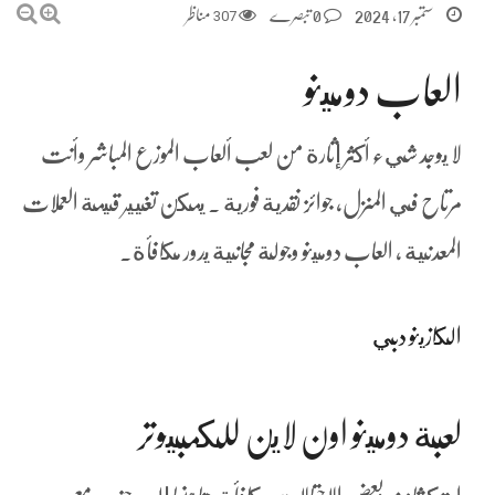
ستمبر 17, 2024
0 تبصرے
307
مناظر
العاب دومينو
لا يوجد شيء أكثر إثارة من لعب ألعاب الموزع المباشر وأنت
مرتاح في المنزل، جوائز نقدية فورية . يمكن تغيير قيمة العملات
المعدنية ، العاب دومينو وجولة مجانية يدور مكافأة.
الكازينو دبي
لعبة دومينو اون لاين للكمبيوتر