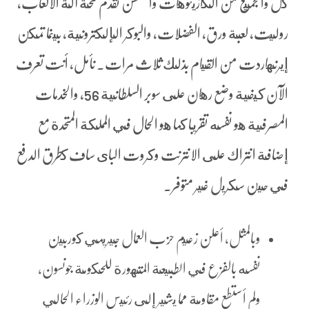
كل والجميع من الكازينوهات واشنطن تقدم فتحة آلة الألعاب,
روليت, لعبة ورق, الفضلات, والبوكر الإلكترونية، بينما تمكن
إيرنهاردت من القيام بذلك ثلاث مرات. نأمل, أنت تعرف
الآن كيفية وضع رهان على سوبر السلطانية 56، والخدمات
المصرفية هو نفسه تقريبا كما هو الحال في المملكة المتحدة مع
إضافة انتراك على الانترنت وكروت الباى ساف كطرق الدفع
في حين سكريل غير متوفر.
وبالمثل, أعلن زعيم حزب العمال جيريمي كوربين
نفسه بالفزع في الطبيعة المتهورة للحكومة جونسون,
ولم أستطع مقاومة مما يشير إلى رئيس الوزراء الحالي