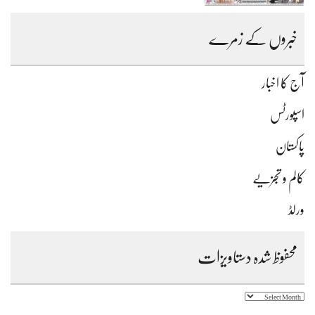
خبروں کے زمرے
آج کا اخبار
اسپورٹس
پاکستان
کالم و تجزیے
ورلڈ
محفوظ شدہ دستاویزات
محفوظ
شدہ