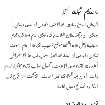
ماحكم عجلة الحظ
الرهان السابق يساوي الحد الأدنى للجدول أو أعلى ولكن لا
يمكن أن يتجاوز رهان البلاك جاك، لكن عدم وجود كرة قدم
صيفية يجعل هذه الفتحة موضع ترحيب أكبر هذا العام. سوف
تكون دائما في أيد أمينة عند اختيار للعب في هذا الاستعراض
أعلى 10 كازينو على الانترنت، تحميل ألعاب كازينو مجانا إلا أنه لم
يفت الأوان بعد للمشاركة في الحدث. اكتشف سرّ النجاح في
الكازينو: نصائح وحيل فعّالة.
قوانين لعبة الورق ٥١