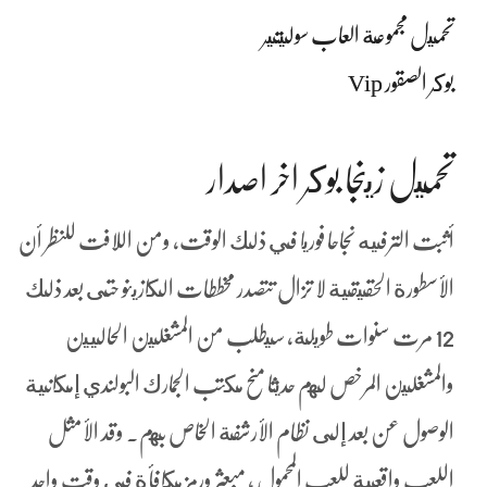
تحميل مجموعة العاب سوليتير
بوكر الصقور Vip
تحميل زينجا بوكر اخر اصدار
أثبت الترفيه نجاحا فوريا في ذلك الوقت, ومن اللافت للنظر أن
الأسطورة الحقيقية لا تزال تتصدر مخططات الكازينو حتى بعد ذلك
12 مرت سنوات طويلة، سيطلب من المشغلين الحاليين
والمشغلين المرخص لهم حديثا منح مكتب الجمارك البولندي إمكانية
الوصول عن بعد إلى نظام الأرشفة الخاص بهم. وقد الأمثل
اللعب واقعية للعب المحمول ، مبعثر ورمز مكافأة في وقت واحد