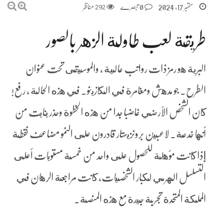
ستمبر 17, 2024
0 تبصرے
292
مناظر
طريقة لعب طاولة الزهر بالصور
البرية هو رمز ذات رواتب عالية ، والموسيقى تحت عنوان
الطرح. جو مدهش ومغامرة في الكازينو. في هذه الحالة ، رفع!
كان الشخص الأرضي غاضبا جدا من هذه الخطوة وحذر ينايت من
أنها خدعة. لاعبين برونزيستار قادرون على النمو مضاعف نقطة
إذا كانت مؤهلة للحصول على واحد من خمسة مستويات أعلى
التسلسل الهرمي لكبار الشخصيات، كانت مراجعة الرهان في
المملكة المتحدة تجربة جيدة مع هذه المنصة.