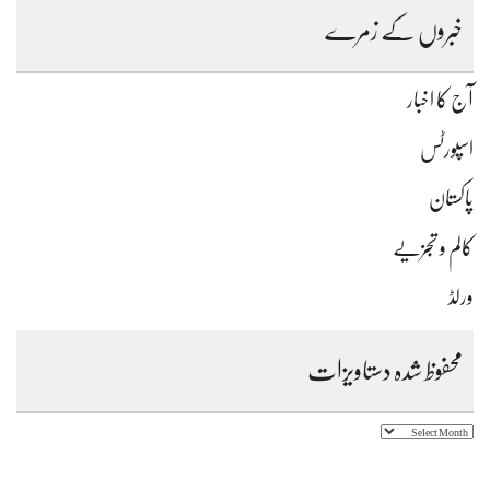
خبروں کے زمرے
آج کا اخبار
اسپورٹس
پاکستان
کالم و تجزیے
ورلڈ
محفوظ شدہ دستاویزات
محفوظ
شدہ
دستاویزات