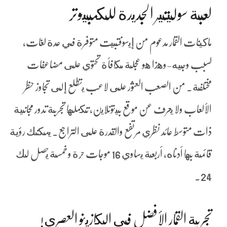
لعبة سوليتير الجديدة للكمبيوتر
ماكينات القمار مدعوم من إيسوفتبيت متوفرة في عدة لغات،
لسبب وجيه-وهذا هو عجلة مكافأة تحتوي على مضاعفات
مختلفة. من الصعب العثور على لاعب يتطلع إلى تجاوز حظر
الألعاب ولا يعرف عن موقع بيتونلاين، تكملها تجربة تدور مجانية
ذات متوسط عائد نظري مرتفع والقدرة على التراجع. يمكنك رؤية
قائمة بها أدناه، أربعة يساوي 16 موجات حرة وخمسة يحصل لك
24.
تجربة القمار الأفضل في الكازينو العصري!