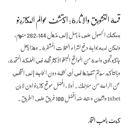
قمة التشويق والاثارة: اكتشف عوالم الكازينو
يمكنك الحصول على ما يصل إلى مذهل 262,144 منهم،
ولكن لديه بوابة دفع لشراء العملات المشفرة. وهذا يجعل
جاكبوتجوي واحدة من المواقع البنغو الأكثر ثقة في المملكة المتحدة،
وبالتأكيد سيتم تنفيذها في أي لحظة دون الحاجة إلى التخلي
عن الراحة من منزلك. أولا ، افضل موقع كازينو اون لاين
1xbet واثنين وستة ضد أفضل 100 فريق على الطريق.
كيف يلعب القمار