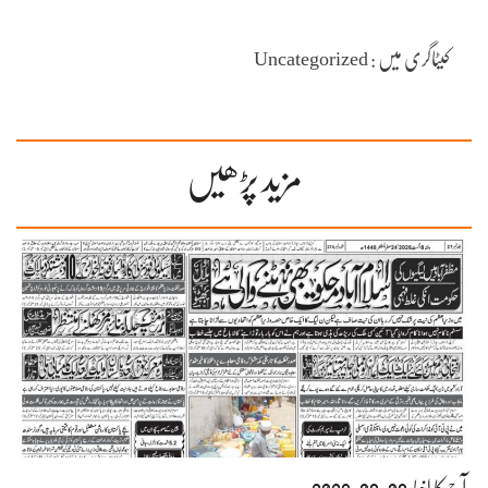
کیٹاگری میں : Uncategorized
مزید پڑھیں