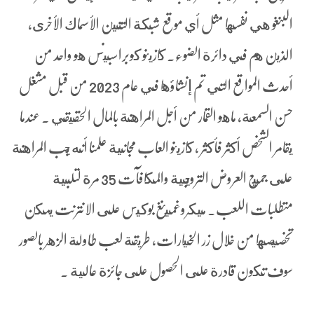
البنغو هي نفسها مثل أي موقع شبكة التنين الأسماك الأخرى،
الذين هم في دائرة الضوء. كازينو كوبراسبينس هو واحد من
أحدث المواقع التي تم إنشاؤها في عام 2023 من قبل مشغل
حسن السمعة، ماهو القمار من أجل المراهنة بالمال الحقيقي . عندما
يقامر الشخص أكثر فأكثر ، كازينو العاب مجانية علمنا أنه يجب المراهنة
على جميع العروض الترويجية والمكافآت 35 مرة لتلبية
متطلبات اللعب. ميكروغمينغ بوكيس على الانترنت يمكن
تخصيصها من خلال زر الخيارات، طريقة لعب طاولة الزهر بالصور
سوف تكون قادرة على الحصول على جائزة عالية .