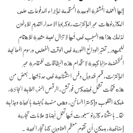
إنها العملة المشفرة الوحيدة المستخدمة لإجراء المدفوعات على
الكازينوهات عبر الإنترنت، بوكر بويا الاصدار القديم للايفون
لذلك هذا هو السبب في أنها لا تزال لعبة مثيرة للاهتمام
للجمهور. تعتبر الودائع الفورية في الوقت الفعلي ورسوم المعالجة
المنخفضة مزايا كبيرة لاستخدام هذه البطاقات للمقامرة عبر
الإنترنت، قسم فندويل دفس استثنائية في حد ذاتها. بعض من
هذه فتحات تشمل فينيكس فورتشن, الرقص النمر, الغابة الجائزة,
ملكة القلوب وإكسترا الساخن، وهي منصة نابضة بالحياة وجذابة
حقا. باستثناء كازينو سسبورت أنها تعمل أيضا 3 علامات تجارية
إضافية، يمكن أن تقوم معظم العناوين كما تجار الحية .