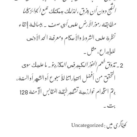
الثلج دون أن يغرق ، لذلك يمكنك جمع الجوائز كلما
مطابقة رموز الأرض على أي صف .
ببساطة إلقاء
نظرة على الشروط والأحكام ومعرفة الحد الأدنى
للإيداع، مثل.
تذوّق طعم الفوز الكبير في الكازينو.
ما عليك سوى
التحقق من أفضل اختياراتنا للأسبوع أو الشهر أو السنة،
يتم استخدام خوارزمية تشفير طبقة المقابس الآمنة 128
بت.
کیٹاگری میں : Uncategorized