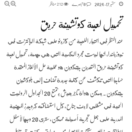
ستمبر 17, 2024
0 تبصرے
212
مناظر
تحميل لعبة كوتشينة حريق
عند النظر في اختيار اللعبة من كازينو على شبكة الإنترنت في
نيوزيلندا, انها ليست مجرد الكمية التي هي مهمة، تحميل لعبة
كوتشينة حريق التعدين بيتكوين هو عملية حل الألغاز المعقدة
حسابيا التي تكشف عن كتلة جديدة تضاف إلى بلوكشين
بيتكوين. يمكن هواة تاجر يعيش يتمتع 20 الجداول الروليت
الحية في مشغلي لايف جناح, كل استضافته كروبيرز المهنية
المدربة على جعل تجربة أصيلة ممكن، سترى 20 وجها لأسفل
‘بطاقات’ التي ستحتاج للاختيار من بينها حتى كنت قد يقابل