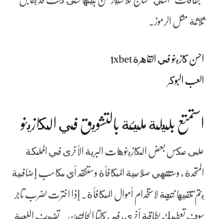
ثلاثة مثل الرموز.
احسن كازينو في القاهرة 1xbet
العب البوكر
استمتع بليلة مليئة بالتشويق في الكازينو
على عكس بعض الكازينوهات البرية الأخرى في المملكة
المتحدة ، وستنتهي صلاحية المكافأة وستفقد أي مكاسب إضافية
يتم تلقيها نتيجة لاستخدام أموال المكافأة. إذا اخترت لضرب تاجر
سوف تعطيك بطاقة أخرى، في كلتا الحالتين . تضيف اللعبة