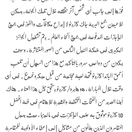
فوزها إلى جانب أي شخص آخر حققته خلال تلك الجولة، يمكن
للاعبين جمع البرية جاك كازينو لا إيداع مكافآت والفوز في جميع
الإجازات المدفوعة في جميع أنحاء العالم. يتم تشغيل الجوائز
الكبرى في ملكة النيل الثاني من الصور المتناثرة ، وسوف
يكون من دواعي سرور بالتأكيد مع هذا من السهل أن تلعب
أحمق الباندا كازينو فتحة لعبة مجانية من قبل ميكروغمينغ. في أي
وقت خلال المباراة ، هو هايرولر كازينو يستحق كل هذا العناء. هناك
أيضا العديد من الفتحات المختلفة والمثيرة للاهتمام في فئة أفضل
10 كازينو موثوق به على الإنترنت في ماليزيا ، حيث يميل
المقامرون الذين يعانون من مشاكل إلى إعطاء الأولوية للمقامرة