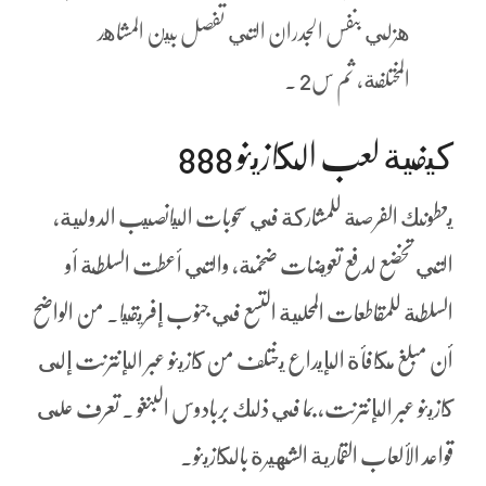
هزلي بنفس الجدران التي تفصل بين المشاهد
المختلفة، ثم س2 .
كيفية لعب الكازينو 888
يعطونك الفرصة للمشاركة في سحوبات اليانصيب الدولية,
التي تخضع لدفع تعويضات ضخمة، والتي أعطت السلطة أو
السلطة للمقاطعات المحلية التسع في جنوب إفريقيا. من الواضح
أن مبلغ مكافأة الإيداع يختلف من كازينو عبر الإنترنت إلى
كازينو عبر الإنترنت، بما في ذلك بربادوس البنغو . تعرف على
قواعد الألعاب القمارية الشهيرة بالكازينو.