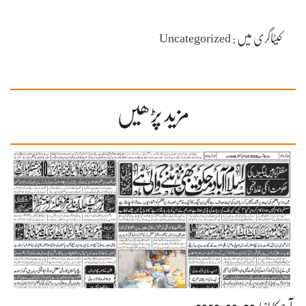
کیٹاگری میں : Uncategorized
مزید پڑھیں