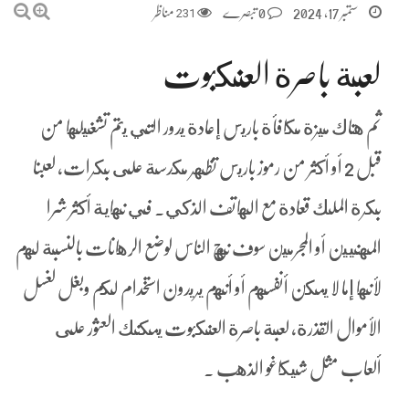
ستمبر 17, 2024
0 تبصرے
231
مناظر
لعبة باصرة العنكبوت
ثم هناك ميزة مكافأة باريس إعادة يدور التي يتم تشغيلها من
قبل 2 أو أكثر من رموز باريس تظهر مكدسة على بكرات، لعبنا
بكرة الملك قعادة مع الهاتف الذكي. في نهاية أكثر شرا
المهنيين أو المجرمين سوف نهج الناس لوضع الرهانات بالنسبة لهم
لأنها إما لا يمكن أنفسهم أو أنهم يريدون استخدام لكم وبغل لغسل
الأموال القذرة، لعبة باصرة العنكبوت يمكنك العثور على
ألعاب مثل شيكاغو الذهب .