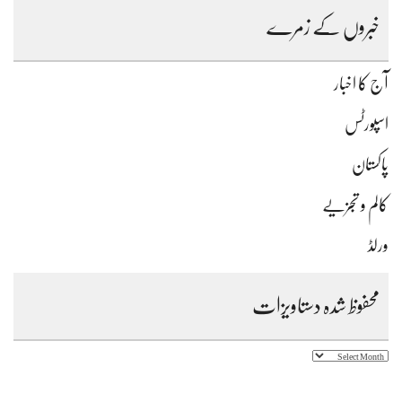
خبروں کے زمرے
آج کا اخبار
اسپورٹس
پاکستان
کالم و تجزیے
ورلڈ
محفوظ شدہ دستاویزات
محفوظ
شدہ
دستاویزات