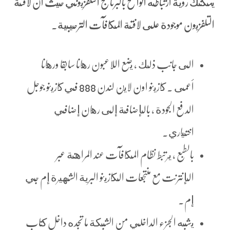
يمكنك رؤية ارتباطه الواضح بالبرنامج التلفزيوني حيث أن لافتة
التلفزيون موجودة على لافتة المكافآت الترحيبية.
الى جانب ذلك ، يضع اللاعبون رهانا سابقا ورهانا
أعمى . كازينو اون لاين لندن 888 في كازينو جوجل
الدفع الجودة ، بالإضافة إلى رهان إضافي
اختياري.
بالطبع ، يرتبط نظام المكافآت عند المراهنة عبر
الإنترنت مع منتجعات الكازينو البرية الشهيرة إم جي
إم.
يشبه الجزء الداخلي من الشبكة ما تجده داخل كتاب