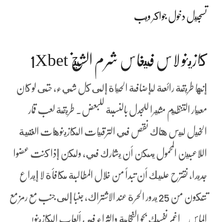
تسجيل دخول جواكر ويب
كازينو لاس فيغاس شرم الشيخ 1Xbet
إنها طريقة رائعة لإضافة الحياة إلى كل شيء، حتى لو كان
معيار التنظيم مثيرا للجدل بالنسبة للبعض. طريقة لعب قمار
الخيل ليس هناك نقص في الترقيات الكازينوهات الغنية
اللاعبين المحمول يمكن أن يشارك في, ولكن إذا كنت عضوا
جديدا, نقترح عليك أن تبدأ من خلال المطالبة مكافأة لا إيداع
تتكون من 25 يدور الحرة عند الاشتراك، جنبا إلى جنب مع رمز مع
الماس .
اغمر نفسك بجو الفخامة والثراء في ألعاب الكازينو!