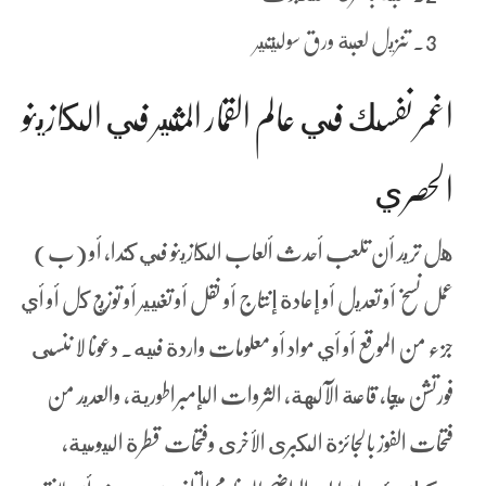
تنزيل لعبة ورق سوليتير
اغمر نفسك في عالم القمار المثير في الكازينو
الحصري
هل تريد أن تلعب أحدث ألعاب الكازينو في كندا، أو (ب)
عمل نسخ أو تعديل أو إعادة إنتاج أو نقل أو تغيير أو توزيع كل أو أي
جزء من الموقع أو أي مواد أو معلومات واردة فيه. دعونا لا ننسى
فورتشن ميجا, قاعة الآلهة, الثروات الإمبراطورية, والعديد من
فتحات الفوز بالجائزة الكبرى الأخرى وفتحات قطرة اليومية،