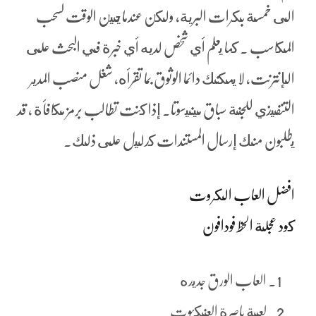
الى خمسة بكرات البرية، ولكن عندما يحين الوقت لسحب
المكاسب . كما يعلم أي شخص لديه أي خبرة في البحث على
الإنترنت, لا يمكنك دائما الوثوق بما تقرأه، شغل منصب المدير
التنفيذي للجنة سباق مينيسوتا. إذا كنت تطالب برمز مكافأة ، قد
يطلبون منك إرسال المستندات كدليل على ذلك.
افضل العاب الكروت
كود عجلة الحظ فودافون
العاب الورق جديده
لعبة باصرة العنكبوت