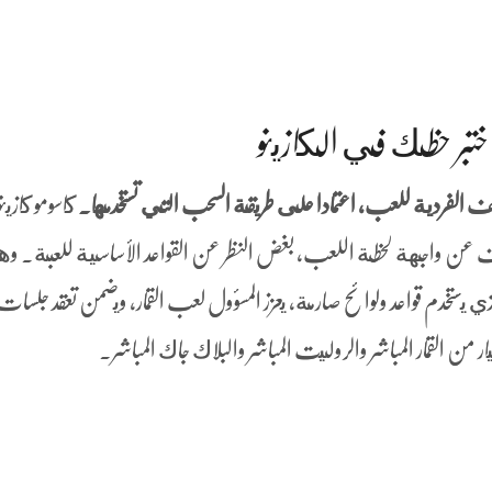
ختبر حظك في الكازينو
ف الفردية للعب، اعتمادا على طريقة السحب التي تستخدمها.
كاسومو كازين
ف عن واجهة لحظة اللعب، بغض النظر عن القواعد الأساسية للعبة. وهو
 يستخدم قواعد ولوائح صارمة, يعزز المسؤول لعب القمار, ويضمن تعقد جلسات
ن القمار المباشر والروليت المباشر والبلاك جاك المباشر.