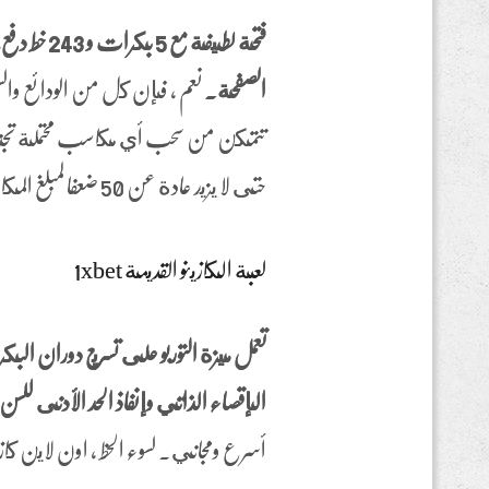
فتحة لطيف
الصفحة.
نعم ، فإن كل من الودائع وا
حتى لا يزيد عادة عن 50 ضعفا لمبلغ المكافأة، يمكنك إدخاله بعد ذلك.
لعبة الكازينو القديمة 1xbet
تعمل ميزة التوربو على تسريع دوران 
الإقصاء الذاتي وإنفاذ الحد الأدنى للسن
أسرع ومجاني. لسوء الحظ ، اون لاين كازينو yyy هاباني