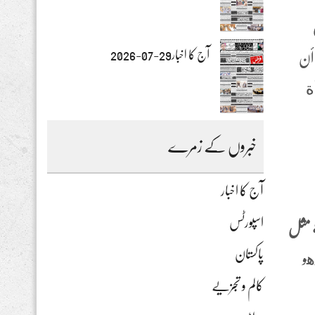
آج کا اخبار29-07-2026
 أن
لغ المكافأة
خبروں کے زمرے
آج کا اخبار
اسپورٹس
ة مثل
پاکستان
هو
کالم و تجزیے