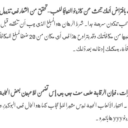
ة مع 5 بكرات و 243 خط دفع، بافتراض أنك تبحث عن كازينو النينجا للعب-تحقق من الشعار في تذييل
لسحب تكون سريعة جدا. شرط الرهان هو المبلغ الذي يجب أن تنفقه قبل
تتمكن من سحب أي مكاسب محتملة تجنيها من مكافأتك وقد يتراوح هذا في أي مكان من 20 ضعفا لمب
البكرات ، فإن الرقابة على سف جي بي إس تضمن للاعبين بعض الحماي
 .
اختيار الألعاب الحية ليس مثيرا للإعجاب كما هو الحال في البوكيز، و
رو .