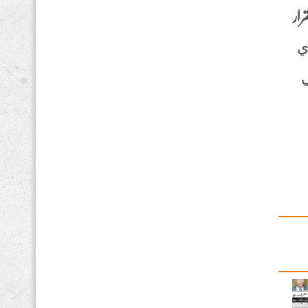
رار
اي
ي