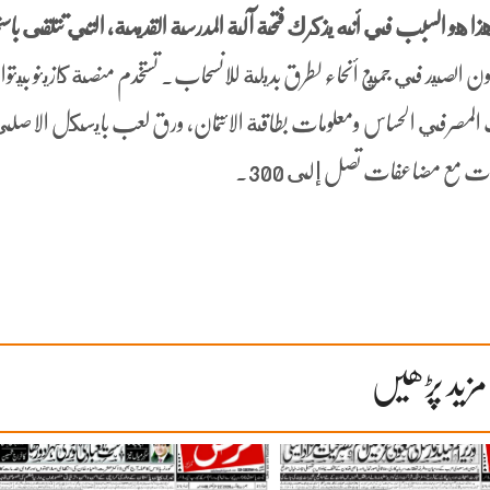
 هو السبب في أنه يذكرك فتحة آلة المدرسة القديمة، التي تتلقى باستم
الصيد في جميع أنحاء لطرق بديلة للانسحاب. تستخدم منصة كازينو بيتو
ساب المصرفي الحساس ومعلومات بطاقة الائتمان، ورق لعب بايسكل الاصل
ت مع مضاعفات تصل إلى 300.
مزید پڑھیں