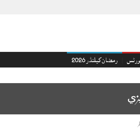
ورٹس
رمضان کیلنڈر 2026
يزي
ر