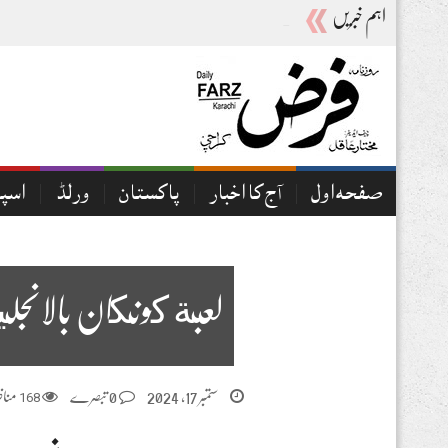
اہم خبریں
آج کا اخبار07-08-2026
صفحہ اول
آج کا اخبار
پاکستان
ورلڈ
اسپ
لعبة كونكان بالانجل
ستمبر 17, 2024
0 تبصرے
168
مناظ