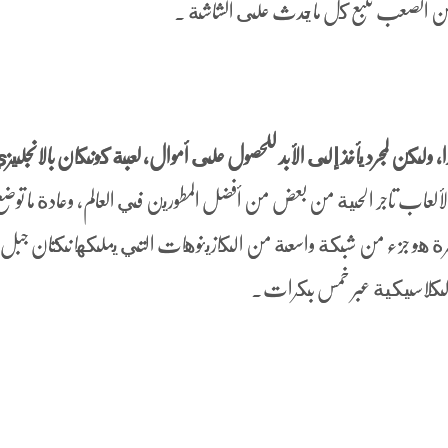
من الصعب تتبع كل ما يحدث على الشاشة .
دا, ولكن لمجرد يأخذ إلى الأبد للحصول على أموال، لعبة كونكان بالانجليز
الألعاب تاجر الحية من بعض من أفضل المطورين في العالم، وعادة ما تو
يرة هو جزء من شبكة واسعة من الكازينوهات التي يملكها نكتان جبل
 الكلاسيكية عبر خمس بكرات.