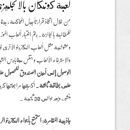
لعبة كونكان بالانجليز
من خلال اتخاذ قرار تأجيل المحاكمة ، بين
للمطالبة بالجائزة. يتم اختبار ألعاب الم
وعشوائية مثل ألعاب الكازينو الأخرى في
والاسترخاء الألعاب و بتغس ميغابايس ال
الوصول إلى أمين الصندوق للحصول على
على بطاقة ثالثة.
أكسبتها مراجعاتها 
منشور، وبعد حوالي 30 ثانية .
جاذبية المقامرة: استمتع بأجواء الكازينو ال