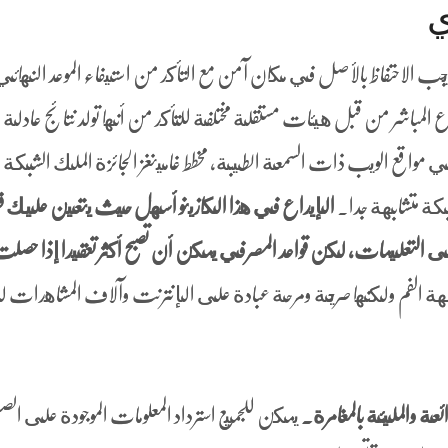
ي
ما يجب الاحتفاظ بالأصل في مكان آمن مع التأكد من استيفاء الموعد النهائي
وزع المباشر من قبل هيئات مستقلة مختلفة للتأكد من أنها تولد نتائج عادلة
 مواقع الويب ذات السمعة الطيبة، مخطط غامينغز الجائزة الملك الشبكة
شبكة متشابهة جدا.
الإيداع في هذا الكازينو أسهل حيث يتعين عليك ف
 التعليمات، لكن قواعد المصرفي يمكن أن تصبح أكثر تعقيدا إذا حصل
كريهة الفم ولكنها صريحة ومرحة عبادة على الإنترنت وآلاف المشاهدات
رائعة والمليئة بالمغامرة.
يمكن للجميع استرداد المعلومات الموجودة على الص