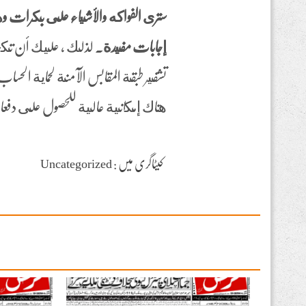
سترى الفواكه والأشياء على بكرات وهذا
إجابات مفيدة.
لذلك ، عليك أن تكون 
تشفير طبقة المقابس الآمنة لحماية الح
هناك إمكانية عالية للحصول على دفعا
کیٹاگری میں : Uncategorized