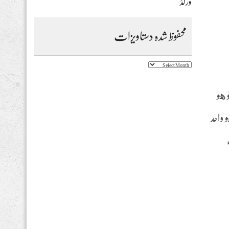
ورلڈ
محفوظ شدہ دستاویزات
محفوظ
شدہ
دستاویزات
و هو
 واحد