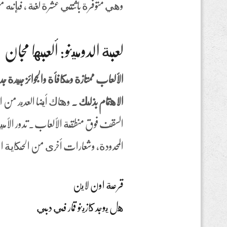
وهي متوفرة باثنتي عشرة لغة ، فإنه 
لعبة الدومينو: ألعبها مجان
الألعاب ممتازة ومكافأة والجوائز جيدة ج
الاهتمام بذلك .
وهناك أيضا العديد من 
السقف فوق منطقة الألعاب. تدور الأم
المحدودة، وشعارات أخرى من الحكاية
قرعة اون لاين
هل يوجد كازينو قمار في دبي