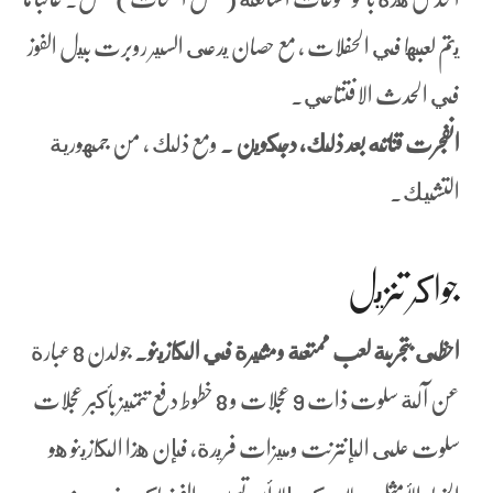
يتم لعبها في الحفلات ، مع حصان يدعى السير روبرت بيل الفوز
في الحدث الافتتاحي.
انفجرت قناته بعد ذلك، دجكوين .
ومع ذلك ، من جمهورية
التشيك.
جواكر تنزيل
احظى بتجربة لعب ممتعة ومثيرة في الكازينو.
جولدن 8 عبارة
عن آلة سلوت ذات 9 عجلات و 8 خطوط دفع تتميز بأكبر عجلات
سلوت على الإنترنت وميزات فريدة، فإن هذا الكازينو هو