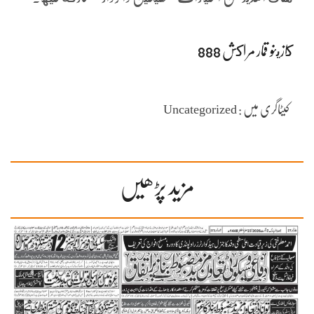
كازينو قمار مراكش 888
کیٹاگری میں : Uncategorized
مزید پڑھیں