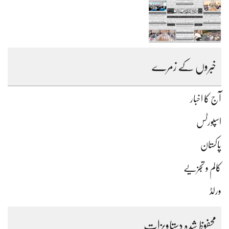
خبروں کے زمرے
آج کا اخبار
اسپورٹس
پاکستان
کالم و تجزیے
ورلڈ
محفوظ شدہ دستاویزات