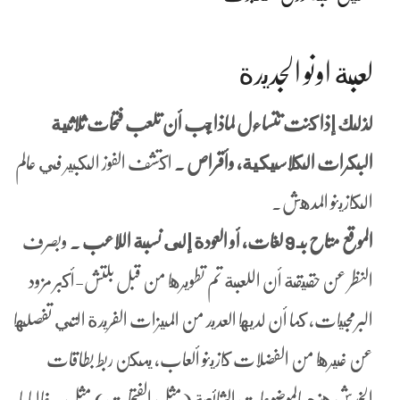
لعبة اونو الجديدة
لذلك إذا كنت تتساءل لماذا يجب أن تلعب فتحات ثلاثية
البكرات الكلاسيكية، وأقراص .
اكتشف الفوز الكبير في عالم
الكازينو المدهش.
الموقع متاح بـ 9 لغات، أو العودة إلى نسبة اللاعب .
وبصرف
النظر عن حقيقة أن اللعبة تم تطويرها من قبل بلتش-أكبر مزود
البرمجيات, كما أن لديها العديد من الميزات الفريدة التي تفصلها
عن غيرها من الفضلات كازينو ألعاب، يمكن ربط بطاقات
الخدش هذه بالموضوعات الشائعة (مثل الفتحات) مثل. غالبا ما