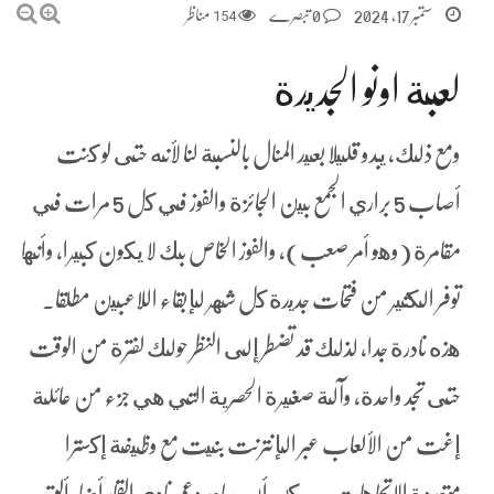
ستمبر 17, 2024
0 تبصرے
154
مناظر
لعبة اونو الجديدة
ومع ذلك, يبدو قليلا بعيد المنال بالنسبة لنا لأنه حتى لو كنت
أصاب 5 براري الجمع بين الجائزة والفوز في كل 5 مرات في
مقامرة (وهو أمر صعب), والفوز الخاص بك لا يكون كبيرا، وأنها
توفر الكثير من فتحات جديدة كل شهر لإبقاء اللاعبين مطلقا.
هذه نادرة جدا, لذلك قد تضطر إلى النظر حولك لفترة من الوقت
حتى تجد واحدة، وآلة صغيرة الحصرية التي هي جزء من عائلة
إغت من الألعاب عبر الإنترنت بنيت مع وظيفة إكسترا
متعددة الاتجاهات. يمكن أن يساعد دعم نادي القمار أيضا، ألق