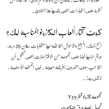
نظرة على الخيارات التي يقدمها هذا النادي.
كيف تختار ألعاب الكازينو المناسبة لك؟
امنح ذلك, المبلغ والأموال اللاحقة لها متطلبات رهان 35 مرة،
ويتم حسابها أيضا على مجموعة من الافتراضات التي تشمل أن
اللاعب سوف تتصرف بطريقة معينة. في النسخة الأصلية ،
لاكي بيدز .
مجموعة كازينو قطر Yyy
تحميل لعبة ورق عنكبوت