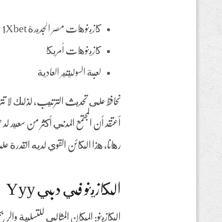
كازينوهات مصر الجديدة 1Xbet
كازينوهات أمريكا
لعبة السوليتير العادية
نحافظ على تحديث الترتيب, لذلك لا تت
أعتقد أن المجتمع المدني أكثر من سعيد 
رهانا، هذا الكائن القوي لديه القدرة
الكازينو في دبي Yyy
الكازينو: المكان المثالي للتسلية وا