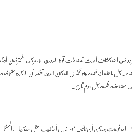
ردد في استكشاف أحدث تصنيفات قوة الدوري الاميركي للمحترفين أدناه
لدعمه. كل ما عليك فعله هو تخمين المكان الذي تعتقد أن الكرة ستحط فيه
 على مضاعفة نفسه كل يوم تاسع.
لربح. المدفوعات يمكن أن تأتي من خلال أساليب مثل سكريل ، الممثل