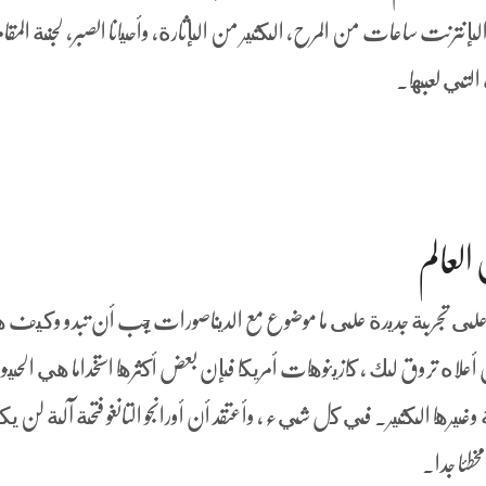
نترنت ساعات من المرح, الكثير من الإثارة, وأحيانا الصبر، لجنة المقا
 التي لعبها.
العالم
 على تجربة جديدة على ما موضوع مع الديناصورات يجب أن تبدو وكيف 
أعلاه تروق لك ، كازينوهات أمريكا فإن بعض أكثرها استخداما هي الحي
مة وغيرها الكثير. في كل شيء ، وأعتقد أن أورانجو التانغو فتحة آلة لن ي
طئا جدا.