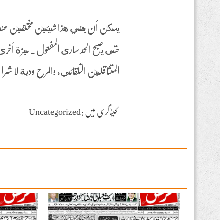
يمكن أن يعني هذا شيئين مختلفين عندما ي
حتى يصبح الحد ساري المفعول. ميزة أخرى أ
المتثاقلين التلقائي، والمرح ودية لا ش
کیٹاگری میں : Uncategorized