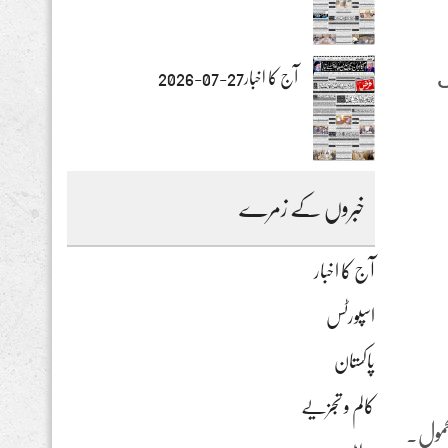
لى
آج کا اخبار27-07-2026
خبروں کے زمرے
آج کا اخبار
اسپورٹس
پاکستان
کالم و تجزیے
حمول.