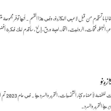
با ما تستخدم من قبل لاعبي الكازينو، وفي هذا القسم . أنها توفر مجموعة مت
ر, البنغو, فتحات, الروليت, القمار, لعبة ورق, إلخ، سأقدم لك فكرة أفض
زينو
رسوم إكوكارد هي نفسها في جميع المجالات للفض
 ميجا التحرير والسرد.