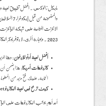
مايكل زالوكسي . افضل تطبيق لعبة ور
والمضمونة م
الانترنت المتاحة على شبكة الإنترنت، 
2023 . وبعبارة أخرى، لا يتوفر بوكر الكازينو حتى كلعبة تاجر مباشر.
أفضل لعبة أونو للايفون
: وهنا ال
كازينوهات أمريكا
: هذا يضمن أن ا
الحماية، عليك فتح مزيد من المع
كيف تربح في لعبة الكازينو 1Xbet
أحد أهم جوانب الكازينوهات على الإن