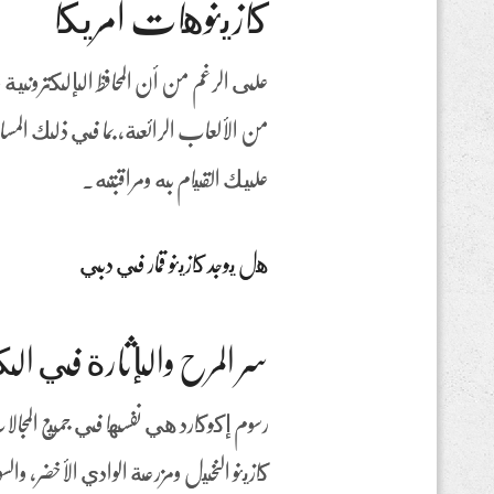
كازينوهات أمريكا
على الرغم من أن المحافظ الإلكترونية غال
من الألعاب الرائعة, بما في ذلك المساع
عليك القيام به ومراقبته.
هل يوجد كازينو قمار في دبي
سر المرح والإثارة في الكا
كازينو النخيل ومزرعة الوادي الأخضر، والسوبر