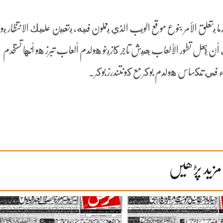
تعلق الأمر بنوع موقع الويب الذي يعملون فيه، يتعين عليك الانتظار يوما
ن يجعل تطور الألعاب يعيش تاجر كازينو هولدم ألعاب تبرز هو أنها تستخدم
راء في تكساس هولدم بوكر مع كونتندرز بوكر.
مزید پڑھیں