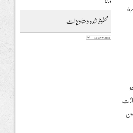
ورلڈ
مرة
محفوظ شدہ دستاویزات
محفوظ
شدہ
دستاویزات
هو.
وانات
كون