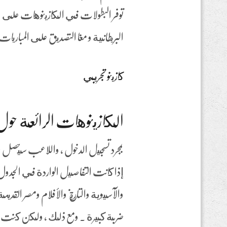
توفر البطولات في الكازينوهات على الإ
البريطانية و مغا التصديق على المباريات
كازينو تجريبي
الكازينوهات الرائعة حول 
بمجرد تسجيل الدخول ، واللاعب سيحصل
إذا كانت التفاصيل الواردة في الجدول 
والآسيوية والتاريخ والأفلام ومصر القدي
ضربة كبيرة . ومع ذلك ، ولكن كنت مخ