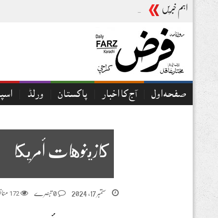
اہم خبریں
آج کا اخبار05-08-2026
صفحہ اول
آج کا اخبار
پاکستان
ورلڈ
اسپ
كازينوهات أمريكا
ستمبر 17, 2024
0 تبصرے
172
مناظ