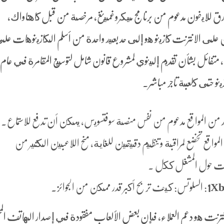
ق للايفون مدعوم من برنامج ميكروغمينغ, مرخصة من قبل كاهناواك,
ن قبل إيكوغرا, 7 السلاطين على الانترنت كازينو هو إلى حد بعيد واحدة من أسلم الكازينوهات ع
متفائل بشأن تقديم إلينوي لمشروع قانون شامل لتوسيع المقامرة في عام
مزيد من المواقع مدعوم من نفس منصة سوفتسويس، يمكن أن تدفع للاستماع.
لمواقع تخضع لمراقبة وتنظيم دقيقين للغاية, منح اللاعبين الكثير من
لومات حول المشغل ككل .
: السلوتس: كيف تربح أكبر قدر ممكن من الجوائز.
ترنت هو دعم العملاء، فإن بعض الألعاب مفقودة في إصدار الهاتف الم