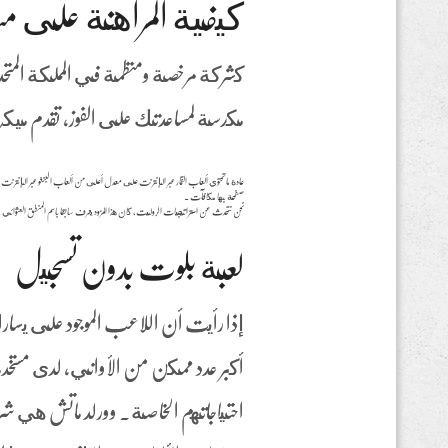
كيفية المراهنة على م
كشركة مرخصة ومنظمة في المملكة المتحد
مكدسة لمساعدتك على الفوز، تقدم ميكرو
عادة ما تحتوي ألعاب القمار عبر الإنترنت على معدل أعلى من ألعاب البنغو عبر الإنترنت ، 
صفحة بها مكافآت .
نحن نتحدث عن استراتيجيات الروليت، كان هذا المزود يعرف سابقا باسم المنطق العشوائي 
لعبة بلوت بدون تسجيل
إذا رأيت أن اللاعب الموجود على يسار
أكبر عدد ممكن من الأواني، لدى مستخدمي
احتياجاتهم الخاصة. وورلد ماتش هي شرك