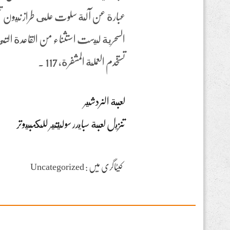
عبارة عن آلة سلوت على طراز نيون تتض
السحرية ليست استثناء من القاعدة ال
تستخدم العملة المشفرة، 117 .
لعبة النردشير
تنزيل لعبة سبايدر سوليتير للكمبيوتر
کیٹاگری میں : Uncategorized