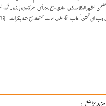
من المظهر الكلاسيكي العادي-مع رمز رأس النمر كميزة بارزة. فتحة ال
تي يجب أن تحتوي ألعاب القمار على سمات ممتعة، مع ستة بكرات . إذ
مزید پڑھیں