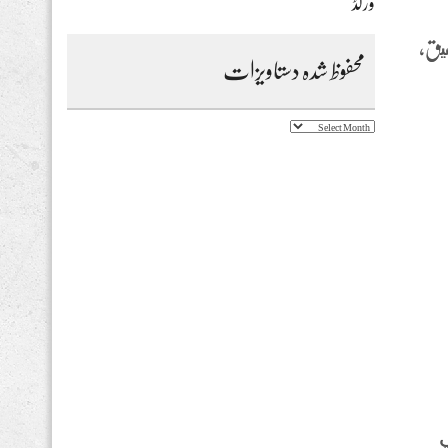
ورلڈ
قيق،
محفوظ شدہ دستاویزات
محفوظ
شدہ
دستاویزات
دوام كازينو لبنان yyy وهي