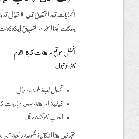
الحسابات قيد التحقيق في الاحتيال قد يت
يمكنك أيضا استخدام التطبيق إيكوكون
أفضل موقع مراهنات كرة القدم
كازينو تبوك
تحميل لعبة بلوت رويال
كيفية المراهنة على مباريات كر
العاب كوتشينة قمار