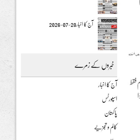
آج کا اخبار28-07-2026
هي المسؤولة
خبروں کے زمرے
 فقط
آج کا اخبار
 إذا
اسپورٹس
پاکستان
کالم و تجزیے