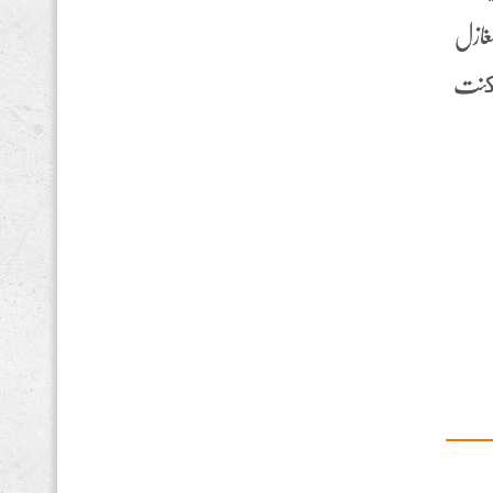
مغازل
ا كنت