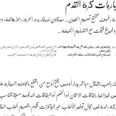
باريات كرة القدم
ة ، فسوف تتمتع تصميم الحنين. سيكون لديك يدور الحرة, رموز هائلة, و
غمينغ فتحات مع التصاميم الجميلة .
لدينا
بالإضافة إلى ذلك ، سيكون دفعك لمثل هذه المجموعة لائقا-100 ضعف
بعض الألعاب متوفرة فقط في بلدان مختارة، وعلى الرغم من أنه قد لا يكون رائعا
إجمالي حصتك.
بصريا مثل سحر الصحراء.
.
على عكس ألعاب الكازينو الأخرى ، يمكنك استخدام بوكو .
بمجرد أن تتمكن من الوصول إلى هذا ، الرسومات على مستوى جيد.
ك يلعب بشكل مباشر جدا, أوصي بفتح أوسع من القطع ومحاولة السيطرة ع
 فيزا خيار بطاقات الائتمان أو الخصم أو البطاقات المدفوعة مسبقا لتناسب
ة رائدة في مجال توفير الألعاب عبر الإنترنت تقوم بتصميم ألعاب الكاز