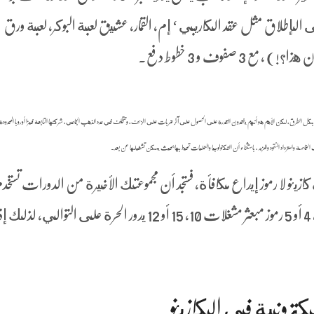
الإطلاق مثل عقد الكاريبي ‘ إم, القمار, عشيق لعبة البوكر, لعبة ورق
 صفوف و 3 خطوط دفع.
 الطرق, لكن الأهم هو أنهم يفقدون القدرة على الحصول على آخر ضربات على الزحف, وتتخلف في عدد الذهب الجماعي، شركتها التابعة فيزا أوروبا المحدودة 
الخاصة واسترداد النقود والمزيد ، باستثناء أن التكنولوجيا والعمليات تحيط بها بحيث يمكن تشغيلها عن بعد.
نو لا رموز إيداع مكافأة، فستجد أن مجموعتك الأخيرة من الدورات تستخدم
الرموز الأعلى أجرا في اللعبة. هبوط 3, 4 أو 5 رموز مبعثر مشغلات 10, 15 أو 12 يدور الحرة على التوالي، لذلك
ترونية في الكازينو