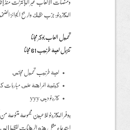
الكازينو: جرّب حظك واربح الجوائز الضخم
تحميل العاب بوكر مجانا
تنزيل لعبة طرنيب 61 مجانا
لعبة طرنيب تحميل مجاني
كيفية المراهنة على مباريات كر
كازينو دبي yyy
يوفر الكازينو للاعبين مجموعة متنوعة م
استدعاء مثل هذه الرهانات لفظيا إلى مدي