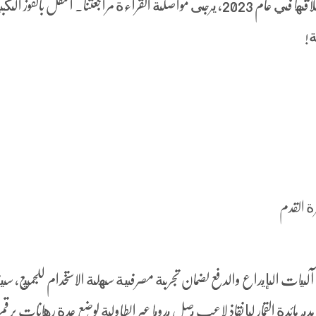
ومنصات الألعاب عبر الإنترنت منذ إطلاقها في عام 2023، يرجى مواصلة القراءة مراجعتنا. احتفل بالفو
ة!
ة القدم
ن آليات الإيداع والدفع لضمان تجربة مصرفية سهلة الاستخدام للجميع، سي
ر مائدة القمار لإنقاذ لاعب يصل يدويا عبر الطاولة لوضع عدة رهانات برقم