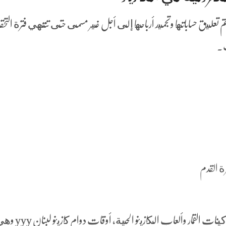
م تعليق حساباتها وتجميد أرباحها إلى أجل غير مسمى حتى تنتهي فترة التح
ت.
ة القدم
ستجد في هذا الكازينو مجموعة رائعة من ماكينات القمار وألعاب الكازينو الحية، أوقات 