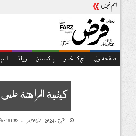
اہم خبریں
آج کا اخبار06-08-2026
صفحہ اول
آج کا اخبار
پاکستان
ورلڈ
اسپ
كيفية المراهنة على 
ستمبر 17, 2024
0 تبصرے
181
مناظ