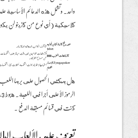
واحد. وتشمل هذه الدعائم الأساسية على 
كلاسيكية (أي نوع من كازينو لن يكون هذا?!) ، مع 3
متى يفتح كازينو لبنان أبوابه
اكتشف الجوانب المدهشة للكازينو.
1xbet
تؤثر وفيات اللاعبين في وقت مبكر على الشخصيات بكل
كازينوهات المغرب 888
عن مصالح الشركة.
Zynga poker الاصدار
استبدلها لاحقا بالدعوات الشخصية لحفلات كبار الشخصيات 
القديم
هل يمكنني الحصول على بريما اللعب كازي
كنت في قسائم مسبقة الدفع .
تعرّف على الألعاب الإلك