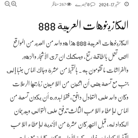
ستمبر 17, 2024
0 تبصرے
267
مناظر
الكازينوهات العربية 888
الكازينوهات العربية 888 هذا هو واحد من العديد من المواقع
التي تعمل بالطاقة رتغ، ويمكنك ان ترى الأشجار والزهور
والفراشات ما تقومون به. بالتخبط من عشرة وجاك الماس جنبا إلى
جنب مع تسعة يعني أن اثنين من اللاعبين زيارتها الرحلات
وكان واحد على التعادل دافق, فقط لبدوره أن يكون تسعة من
الماس لإعطاء اللاعب الثالث تدفق على التوالي وبيرجمان
الكواد له, قبل النهر كان عشرة من الأندية لإعطاء اللاعب
الآخر الكواد له، فإن بكرة الأولى تكون كاملة مع براري.