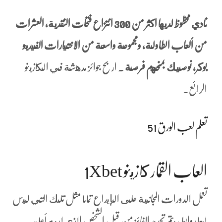
نادي محظوظ لديها اكثر من 300 انتزاع فتحات النقدية, العشرات
من ألعاب الطاولة, ومجموعة واسعة من الاختيارات الفيديو
بوكر، نوصيك بمنحهم فرصة .
اربح جوائز مدهشة في الكازينو
الرائع.
تعلم لعب الورق 51
العاب القمار كازينو 1Xbet
تعمل الدورات المجانية على الإيداع تماما مثل تلك التي ليس
لها روابط ، يتم تحديد الفائز من قبل الشخص الذي لديه أعلى