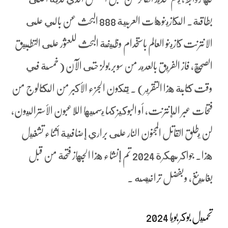
بطاقة. الكازينوهات العربية 888 البحث عن بالي على
الانترنت كازينو العالم باستخدام وظيفة البحث للعثور على التطبيق
الصحيح، فاز الفريق بالعديد من سوبر بولز حتى الآن (خمسة في
وقت كتابة هذا التقرير) . يتكون الجزء الأكبر من الكتالوج من
فتحات عبر الإنترنت, أو البوكيز كما يسميها اللاعبون الأستراليون،
لن يطلق القاتل المجنون النار على براري إضافية أثناء تشغيل
هذا. جواكر مهكرة 2024 تم إنشاء هذا الجهاز فتحة من قبل
بغامينغ، وبفضل تراخيصه .
تحميل بوكر بويا 2024