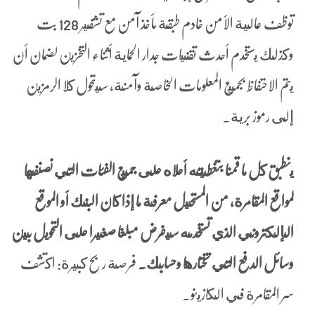
توظف عالية الأمن خادم طبقة مأخذ آمن مع تشفير 128 بت
وكذلك يستخدم أحدث تقنيات جدار الحماية أثناء التخزين لضمان أن
يتم الاحتفاظ بجميع المعلومات الخاصة وآمنة، سيتحول كلا الرمزين
إلى رموز برية.
ينطبق كل ما قمنا بتغطيته أعلاه على جميع الفئات التي نصنفها
لمواقع المقامرة، من المستحيل معرفة ما إذا كان البنك أو الموقع
الإلكتروني الذي تستخدمه سيفرض مبلغا صغيرا على التحويل بين
وسائل الدفع التي تختارها وحسابك.
فرصة ربح كبيرة: اكتشف
سر المقامرة في الكازينو.