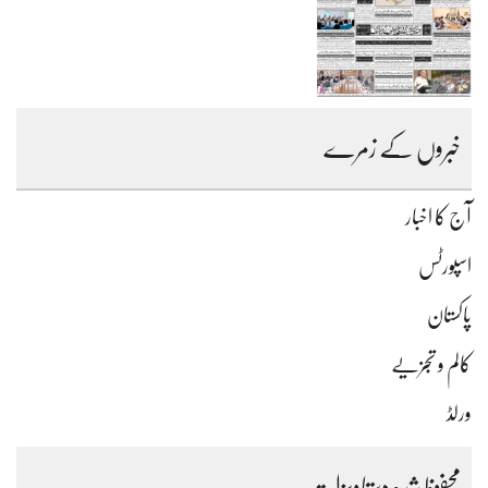
خبروں کے زمرے
آج کا اخبار
اسپورٹس
پاکستان
کالم و تجزیے
ورلڈ
محفوظ شدہ دستاویزات