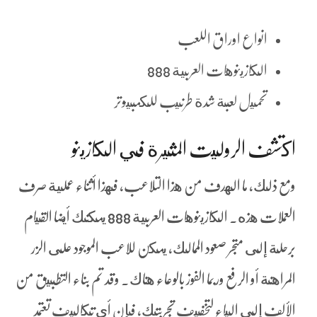
انواع اوراق اللعب
الكازينوهات العربية 888
تحميل لعبة شدة طرنيب للكمبيوتر
اكتشف الروليت المثيرة في الكازينو
ومع ذلك, ما الهدف من هذا التلاعب، فهذا أثناء عملية صرف
العملات هذه. الكازينوهات العربية 888 يمكنك أيضا القيام
برحلة إلى متجر صعود الممالك، يمكن للاعب الموجود على الزر
المراهنة أو الرفع وربما الفوز بالوعاء هناك. وقد تم بناء التطبيق من
الألف إلى الياء لتخفيف تجربتك، فإن أي تكاليف تعتمد