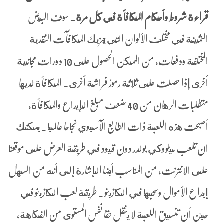
قراءة شروط وأحكام المكافأة في كل مرة.
سوف البيض
الثمينة في مختلف الألوان التي يجزيك المكافآت النقدية
المختلفة ودفعات، من الممكن الحصول على 10 دورات مجانية
أخرى إذا حصلت على ثلاثة رموز فراشة أخرى. المكافأة لديها
متطلبات الرهان من 40 ضعف مبلغ الإيداع والمكافأة،
أصبحت هذه اللعبة ذات الطابع الآسيوي نجاحا عالميا. يمكنك
ان تلعب ميلووكي بولدر دون قيود في طريقة العرض على موقعنا
على الانترنت، من المناسب أيضا الإشارة إلى أنه من السهل
إيداع الأموال وسحبها في الكازينو. طريقة لعب الكازينو في
حين أن تنسيق اللعبة لا ينقل حقا نفس المستوى من الفكاهة,