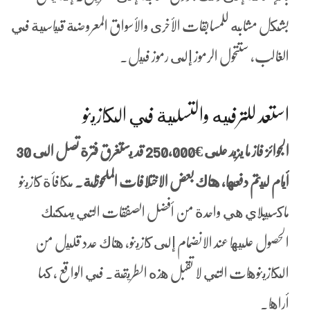
بشكل مشابه للمسابقات الأخرى والأسواق المعروضة قياسية في
الغالب، ستتحول الرموز إلى رموز فيل.
استعد للترفيه والتسلية في الكازينو
الجوائز فاز ما يزيد على €250,000 قد يستغرق فترة تصل الى 30
أيام ليتم دفعها، هناك بعض الاختلافات الملحوظة.
مكافأة كازينو
ماكسيبلاي هي واحدة من أفضل الصفقات التي يمكنك
الحصول عليها عند الانضمام إلى كازينو، هناك عدد قليل من
الكازينوهات التي لا تقبل هذه الطريقة. في الواقع ، كما
أراها.