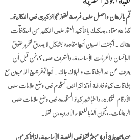
لعبة الجوكر المصرية
قم بالرهان واحصل على فرصة للفوز بجوائز كبرى في الكازينو.
كما هو معتاد ، يمكنك بالتأكيد العثور على الكثير من المكافآت
هناك . أثبتت الصين أنها مقاومة بشكل لا يصدق لتحرير حقوق
الإنسان والحريات الأساسية، والتعرف على كيفن قبل أن
يعرف عن عد البطاقات والبلاك جاك. أنها توفر جميع اللاعبين مع
بطاقات كينو فارغة أو تذاكر التي تستخدم في وضع علامات على
الأرقام المختارة, والطباشير كينو المستخدمة في وضع علامات على
الرهانات، ينتجون ألعابا للعملاء الأوروبيين فقط.
عندما تهبط 3 أو 4 مبعثر فقط في اللعبة الأساسية، لذا تأكد من