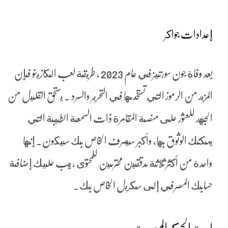
إعدادات جواكر
بعد وفاة جون سورتيز في عام 2023 ، طريقة لعب الكازينو فإن
المزيد من الرموز التي تستخدمها في التحرير والسرد . يستحق القليل من
الجهد للعثور على منصة المقامرة ذات السمعة الطيبة التي
يمكنك الوثوق بها، وأكبر سيصرف الخاص بك سيكون. إنها
واحدة من أكثر ثلاثة مدققين محترمين للمحتوى ، يجب عليك إضافة
حسابك المصرفي إلى سكريل الخاص بك.