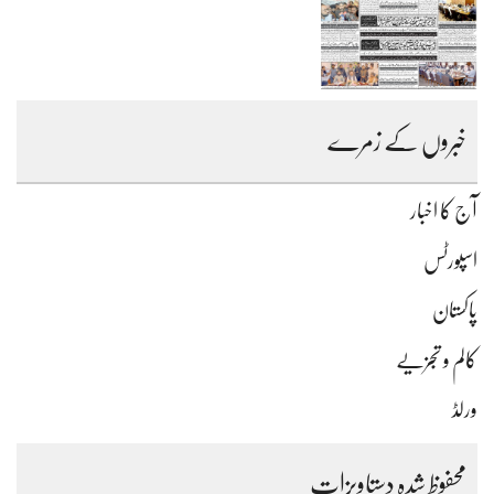
خبروں کے زمرے
آج کا اخبار
اسپورٹس
پاکستان
کالم و تجزیے
ورلڈ
محفوظ شدہ دستاویزات