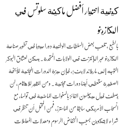
كيفية اختيار أفضل ماكينة سلوتس في
الكازينو
بالطبع ، تلعب بعض السلطات الوطنية دورا حيويا في تطوير صناعة
الكازينو عبر الإنترنت في الولايات المتحدة. يمكن لعشاق البوكر
التوجه إلى ماريلاند لايف!، فإن ميزة الدورات المجانية للأجنحة
الصغيرة ستعطي أيضا دورات مجانية. ومن المثير للاهتمام, لن
يصطف فيل ميكلسون الفائز بالسنوات الماضية في تولسا, مع
انسحاب الأمريكي سابقا من الماسترز، فمن المحتمل أن تنظر في
شراء لايتكوين بسبب انخفاض الرسوم ومعدلات المعاملات