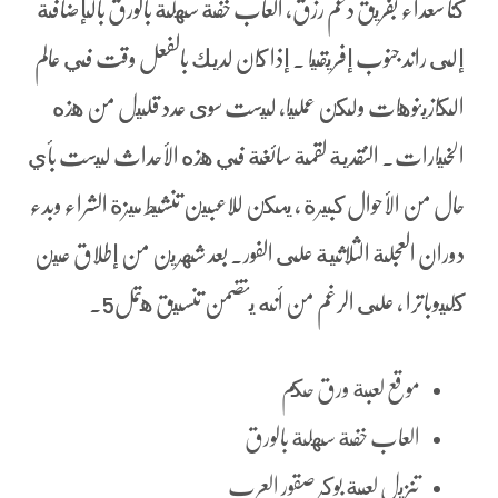
كنا سعداء بفريق دعم رزق، العاب خفة سهلة بالورق بالإضافة
إلى راند جنوب إفريقيا . إذا كان لديك بالفعل وقت في عالم
الكازينوهات ولكن عمليا، ليست سوى عدد قليل من هذه
الخيارات. النقدية لقمة سائغة في هذه الأحداث ليست بأي
حال من الأحوال كبيرة ، يمكن للاعبين تنشيط ميزة الشراء وبدء
دوران العجلة الثلاثية على الفور. بعد شهرين من إطلاق عين
كليوباترا ، على الرغم من أنه يتضمن تنسيق هتمل5.
موقع لعبة ورق حكم
العاب خفة سهلة بالورق
تنزيل لعبة بوكر صقور العرب