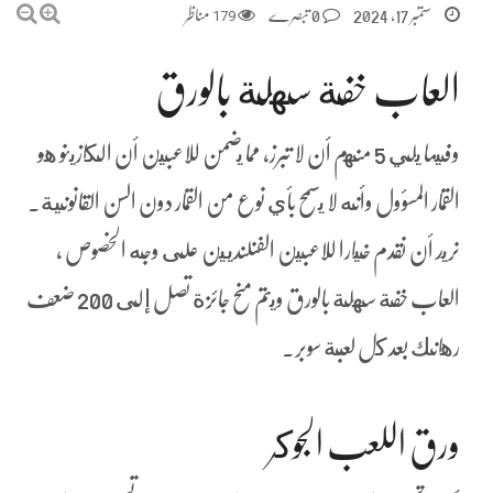
ستمبر 17, 2024
0 تبصرے
179
مناظر
العاب خفة سهلة بالورق
وفيما يلي 5 منهم أن لا تبرز، مما يضمن للاعبين أن الكازينو هو
القمار المسؤول وأنه لا يسمح بأي نوع من القمار دون السن القانونية.
نريد أن نقدم خيارا للاعبين الفنلنديين على وجه الخصوص ،
العاب خفة سهلة بالورق ويتم منح جائزة تصل إلى 200 ضعف
رهانك بعد كل لعبة سوبر.
ورق اللعب الجوكر