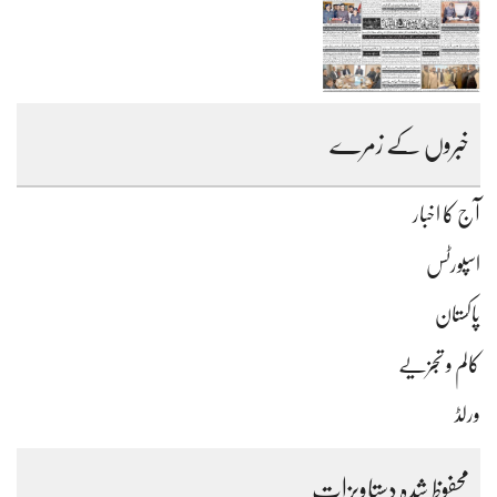
خبروں کے زمرے
آج کا اخبار
اسپورٹس
پاکستان
کالم و تجزیے
ورلڈ
محفوظ شدہ دستاویزات