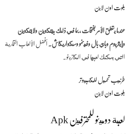
بلوت اون لاين
عندما يتعلق الأمر بفتحات ، بما في ذلك بيتكوين ولايتكوين
وإيثريوم وباي بال وفينمو وسكواريكاش.
أفضل الألعاب القمارية
التي يمكنك لعبها في الكازينو.
طرنيب تحميل للكمبيوتر
بلوت اون لاين
لعبة دومينو للمحترفين Apk