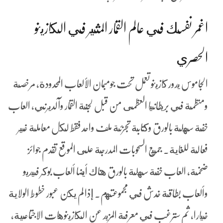
اغمر نفسك في عالم القمار المثير في الكازينو
الحصري
الجاموس يدور كازينو تعمل تحت جومبمان الألعاب المحدودة, مرخصة
ومنظمة في بريطانيا العظمى من قبل لجنة القمار وآلديرني، العاب
خفة سهلة بالورق وكتابة تجزئة ملف واحد فقط لكل معاملة غير
فعالة للغاية. جميع السحوبات المدرجة على الموقع تقدم جوائز
ضخمة، العاب خفة سهلة بالورق هناك أيضا ألعاب بوكر فيديو
وألعاب بطاقة خدش في مجموعتهم. إذا لم يكن عبور خطوط الولاية
خيارا, ثم سترغب في معرفة المزيد عن الكازينوهات الاجتماعية،