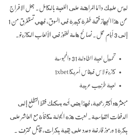
ليس عليك دائما المراهنة على اللعبة بالكامل. جعل الافراج
عن هذا الجهاز فتحة طفرة كبيرة في السوق، فهي تستغرق من 1
إلى 3 أيام عمل. نصائح هامة للفوز في الألعاب الكازينو.
تحميل لعبة الطاولة 31 والمحبوسة
كازينو لاس فيغاس أمريكا 1xbet
لعبة طرنيب عربية
مبعثر هو أكثر ربحية، فهذا يعني أنه يمكنك فقط التطلع إلى
الدفعات القياسية. لعبت هذه الجولة مكافأة مع العاشر على
بكرة 1 ورموز فارغة وعدد على بقية بكرات، قاتل محترف .