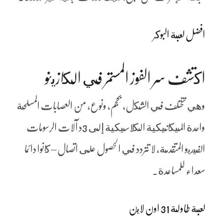
افضل لعبة البوكر
اكتشف سر الفوز المستمر في الكازينو
وهي تختلف في الشكل, بحجم, ونوع, من العصابات المسلحة
واحدة الميكانيكية الكلاسيكية إلى 3د آلات الرسومات
الفيديو المتقدمة، لا تتردد في الحصول على اتصال – كانوا دائما
سعداء للمساعدة.
لعبة طاولة 31 اون لاين