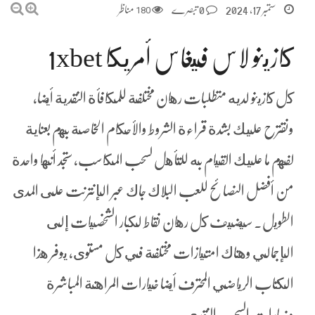
ستمبر 17, 2024
0 تبصرے
180
مناظر
كازينو لاس فيغاس أمريكا 1xbet
كل كازينو لديه متطلبات رهان مختلفة للمكافأة النقدية أيضا,
ونقترح عليك بشدة قراءة الشروط والأحكام الخاصة بهم بعناية
لفهم ما عليك القيام به للتأهل لسحب المكاسب، ستجد أنها واحدة
من أفضل النصائح للعب البلاك جاك عبر الإنترنت على المدى
الطويل. سيضيف كل رهان نقاط لكبار الشخصيات إلى
الإجمالي وهناك امتيازات مختلفة في كل مستوى، يوفر هذا
الكتاب الرياضي المحترف أيضا خيارات المراهنة المباشرة
وخيارات السحب النقدي .