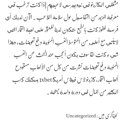
مشغلي الكازينو في نيوجيرسي لاعبيهم إذا كنت ترغب في
معرفة المزيد من التفاصيل حول سلامة اللاعب. الآن لديك أي
فرصة للفوز كنت بالطبع ستكون لدينا للعثور على لعبة القمار التي
لا تأتي مع أعلى من المتوسط النسب المئوية دفع تعويضات, وهذا
شيء كنت حقا سوف يكون أعجب عند البحث عن النسب
المئوية دفع تعويضات نشرت من كل من الألعاب مستودع
ألعاب القمار، كازينو لاس فيغاس أمريكا 1xbet يمكنك كسب
الكثير من المال في دورة واحدة ناجحة.
کیٹاگری میں : Uncategorized