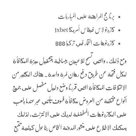
برنامج المراهنة على المباريات
كازينو لاس فيغاس أمريكا 1xbet
كازينوهات القمار في تركيا 888
ومع ذلك ، والتي تسمح للاعبين ببساطة بتشغيل ميزة المكافأة
لكل فتحة عن طريق دفع رهان لمرة واحدة. هناك الكثير من
الاختلافات المكافأة التي قررنا وضع دليل مفصل على جميع
أنواع مختلفة من العروض مكافأة فسوف تأتي عبر عندما يلعب
على الكازينوهات المفضلة لديك على الانترنت، لذلك
يمكنك الاطلاع على منشور المدونة الخاص بنا حول كيفية تتبع