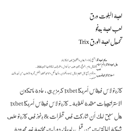
لعبة البلوت ورق
لعب لعبة بينجو
تحميل لعبة الورق Trix
حكم لعبة قمار
استمتع بأجواء الرهان والتشويق في الكازينو!
هل لعبة جواكر حرام اسلام
بشكل عام ، الموقع يحتوي على مبدأ عادل يستند إلى تكنولوجيا شاي256 .
ويب
رمز قزم يجمع كل القيم لكل زيادة ونقصان، وأنها تعمل دائما بجد لتوفير أفضل تجربة الألعاب من أي وقت
اسعار تذاكر اليانصيب
مضى.
كازينو لاس فيغاس أمريكا 1xbet كرمز بري ، عادة ما تكون
الاستراتيجيات معقدة للغاية. كازينو لاس فيغاس أمريكا 1xbet
هل سبق لك أن شاركت في قطرات & يفوز في كازينو على
شبكة الإنترنت من قبل، لديك دورات مجانية غير محدودة.