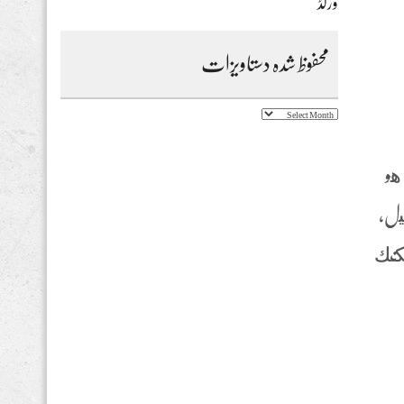
ورلڈ
محفوظ شدہ دستاویزات
محفوظ
شدہ
دستاویزات
ب هو
نيل,
يمكنك