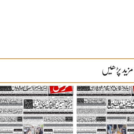
مزید پڑھیں