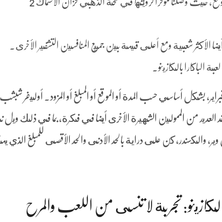
ب على الانترنت لعبة البوكر الموقع، حيث وصلنا مؤخرا لرؤيتها في فتحة الذهبي خزان الأسماك 2
 أيضا الأكثر شعبية ومع أعلى قيمة بين جميع المنافسين التشفير الأخرى.
بة الباكارا بالكازينو.
3-30, مارس يمثل فبراير، بشكل أساسي حسب المدة أو الموقع أو المبلغ أو المزود. أوليفر شبش
قد العديد من الممولين الشهيرة الأخرى أيضا في فكرة, بما في ذلك ويل 
 وير, والكسندر، كن على دراية بالحد الأدنى والحد الأقصى للمبلغ الذي 
ازينو: تجربة لا تنسى من اللعب والمرح