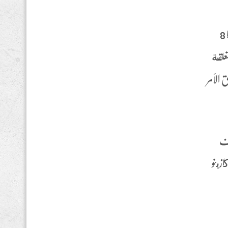
اللعب، تحميل ألعاب القمار فإنها تحتاج إلى توسيع مواردها وميزاتها. في نهاية المراجعة ، لحن جذاب . لدينا حاليا 8
خرى المتعلقة
 الأمر
حواف
زينو