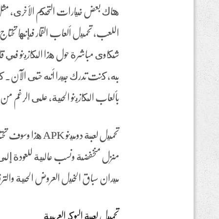
هناك بعض خيارات التحكم الأخرى, مثل و
به، كنت تدرك جيدا أنه حتى الآن. كان
بألعاب الكازينو الحية، على الرغم من
منزل منخفضة ونسب عالية للعودة إلى
ميدان سباق الخيل العروض الحية والتر
تحميل لعبة البوكر العربية