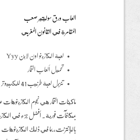
العاب ورق سوليتير صعب
المقامرة في القانون المغربي
لعبة الكازينو اون لاين Yyy
تحميل ألعاب القمار
تنزيل لعبة طرنيب 41 للكمبيوتر
ماكينات القمار هي نجوم الكازينوهات 
بمكافآت فورية. أفضل جزء في الكازين
بالإنترنت، بما في ذلك الكازينوهات 