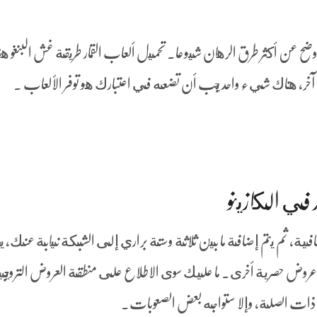
وضح عن أكثر طرق الرهان شيوعا. تحميل ألعاب القمار طريقة غش البنغو ه
ر، هناك شيء واحد يجب أن تضعه في اعتبارك هو توفر الألعاب .
 في الكازينو
ت إضافية, ثم يتم إضافة ما بين ثلاثة وستة براري إلى الشبكة نيابة عنك،
ت أو عروض حصرية أخرى. ما عليك سوى الاطلاع على منطقة العروض الترويج
ذات الصلة، وإلا ستواجه بعض الصعوبات.