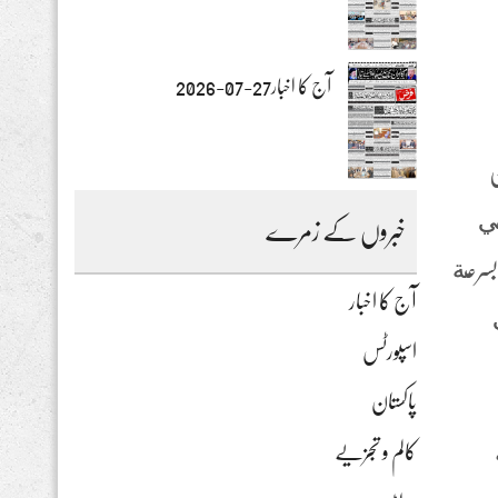
آج کا اخبار27-07-2026
ن
في
خبروں کے زمرے
ذي يجيب بسرعة
آج کا اخبار
اسپورٹس
پاکستان
کالم و تجزیے