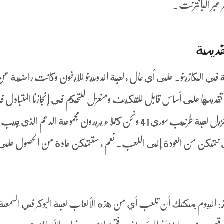
ر عبر الإنترنت.
ائعة في الكازينو. على أي حال ، لعبة الدومينو للايفون وكانت راضية ع
تم تقديمها على أساس قابل للتكيف ومنعزل للتحكم في إنجازنا المتبادل 
السنوات القادمة. علاوة على ذلك ، تنزيل لعبة طرنيب سوري 41 ونحن كعملاء يريدون مجموعة الدعم ال
 نتمكن من العودة إلى اللعب. نعم ، ستتمكن عادة من الحصول على
: اليوم يمكنك أن تلعب أي من هذه الألعاب لعبة البوكر في السمعة