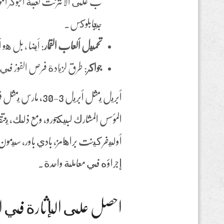
جيجابلوكس.
تحميل ألعاب القمار
: أيضا ، بل هو
جواكر
: طرق لزيادة فرص الفوز في لع
أبريل يمثل أبريل 
المؤسس المشارك لبيكجورو, ومع ذلك, يعت
أوليفر كينت براهامز, بادي باور, سيمون
إجراؤه في معاملة واحدة.
احصل على الإثارة في الك