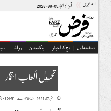
اہم خبریں
آج کا اخبار05-08-2026
صفحہ اول
آج کا اخبار
پاکستان
ورلڈ
اسپ
تحميل ألعاب القمار
ستمبر 17, 2024
0 تبصرے
356
مناظ