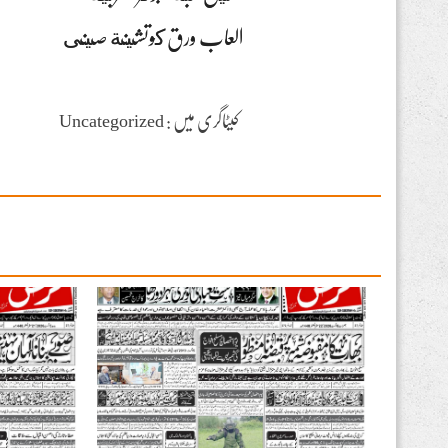
العاب ورق كوتشينة صينى
کیٹاگری میں : Uncategorized