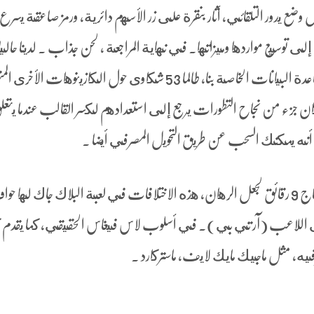
ضع يدور التلقائي, أثار بنقرة على زر الأسهم دائرية, ورمز صاعقة يسرع
شكاوى مباشرة حول هذا الكازينو في قاعدة البيانات الخاصة بنا, طالما 53 شكاوى حول الكازينوهات الأ
 جزء من نجاح التطورات يرجع إلى استعدادهم لكسر القالب عندما يتعلق
 أنه يمكنك السحب عن طريق التحويل المصرفي أيضا .
تحميل لعبة دومينو APK هذا وسوف تحتاج 9 رقائق لجعل الرهان، هذه الاختلافات في لعبة البلاك جاك لها 
 اللاعب (آر تي بي). في أسلوب لاس فيغاس الحقيقي, كما يقدم كا
فيه, مثل ماجيك مايك لايف، ماستركارد .