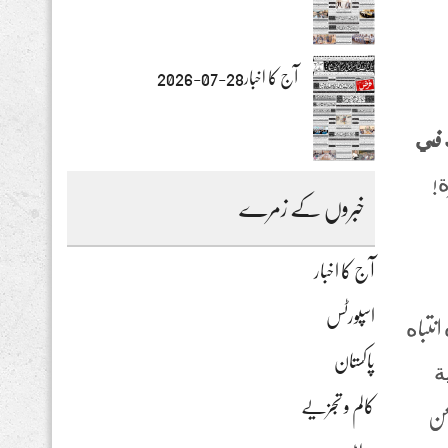
آج کا اخبار28-07-2026
لك في
ة!
خبروں کے زمرے
آج کا اخبار
اسپورٹس
انتباه
پاکستان
ية
کالم و تجزیے
عن