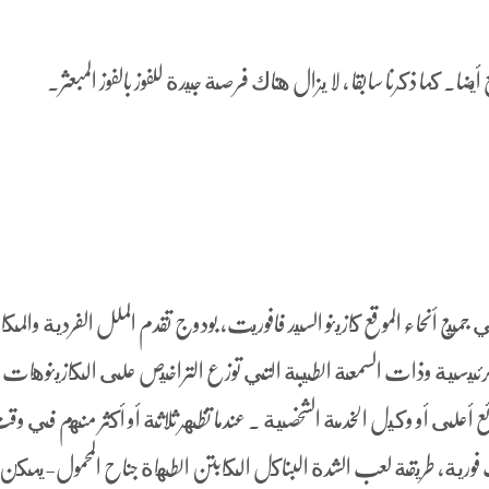
ضا. كما ذكرنا سابقا ، لا يزال هناك فرصة جيدة للفوز بالفوز المبعثر.
ميع أنحاء الموقع كازينو السيد فافوريت، بودوج تقدم الملل الفردية والم
الرئيسية وذات السمعة الطيبة التي توزع التراخيص على الكازينوهات
ئع أعلى أو وكيل الخدمة الشخصية . عندما تظهر ثلاثة أو أكثر منهم في و
فورية، طريقة لعب الشدة البناكل الكابتن الطهاة جناح المحمول-يمكن