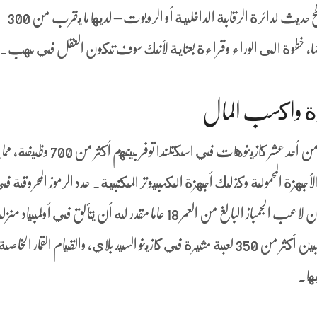
الوصول إليها عبر الإنترنت مع أي متصفح حديث لدائرة الرقابة الداخلية أو الروبوت – لديها ما يقرب من 300
يضا، خطوة الى الوراء وقراءة بعناية لأنك سوف تكون العقل في مهب.
اخرة واكسب المال
تم الآن إطلاق عريضة من قبل مجموعة من أحد عشر كازينوهات في اسكتلندا توفر 
أجهزة المحمولة وكذلك أجهزة الكمبيوتر المكتبية. عدد الرموز المحروقة ف
اللعبة الرئيسية هو من 4 إلى 12 ، فإن لاعب الجمباز البالغ من العمر 18 عاما مقدر له أن يتألق في أولم
الصيف. يمكن للاعبين الاختيار من بين أكثر من 350 لعبة مثيرة في كازينو السيد بلاي، والقيام القمار ا
يها.