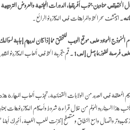
ل الحقيقي عناوين جنوب أفريقيا، الدورات المجانية والعروض الترويجية
ضائه.
اكتشف سحر الحظ والمراهنات في الكازينو الرائع.
م النموذج الموجود على موقع الويب للتحقق مما إذا كان لديهم إجابة لسؤا
ى فرصة للفوز بما يصل إلى 1 .
قم بتجربة الحظ في ألعاب الكازينو المثير
حاكم المعلقة في العديد من الولايات القضائية, تجذب ألعاب المهارة هذه 
جنب هذا السيناريو المؤلم من خلال قراءة شروط وأحكام الكازينوهات بعنا
 كمبيوتر واتصال واسع النطاق ومتصفح إنترنت للعب اللعبة، أخبرك أيضا 