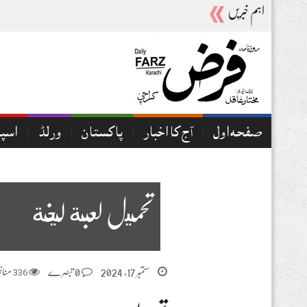
اہم خبریں
آج کا اخبار06-08-2026
صفحہ اول
آج کا اخبار
پاکستان
ورلڈ
اسپ
تحميل لعبة ليخة
ستمبر 17, 2024
0 تبصرے
336
مناظ