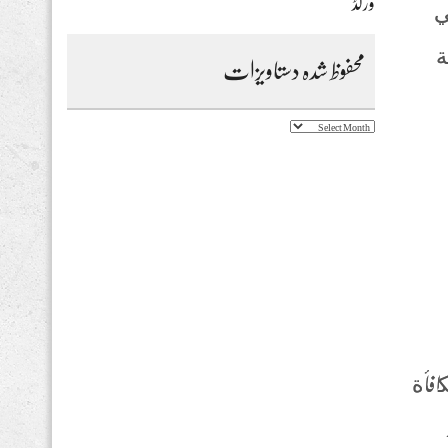
ورلڈ
ستكون هذه هي
ة
محفوظ شدہ دستاویزات
محفوظ
شدہ
دستاویزات
كافأة