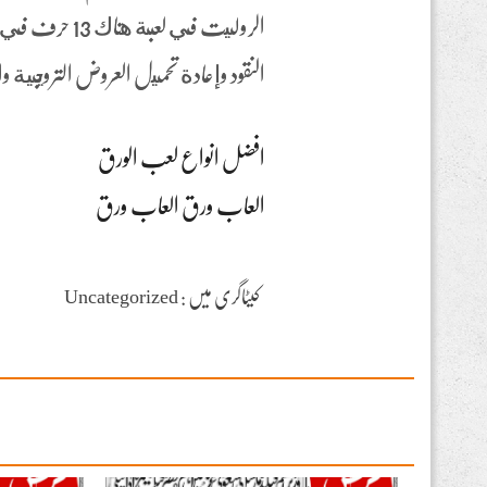
الروليت في ل
النقود وإعادة تحميل العروض الترويجية وال
افضل انواع لعب الورق
العاب ورق العاب ورق
کیٹاگری میں : Uncategorized