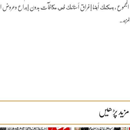
عبة هناك 13 حرف في المجموع ، يمكنك أيضا إغراق أسنانك في مكافآت بدون إيداع وعروض ا
مزيد.
مزید پڑھیں