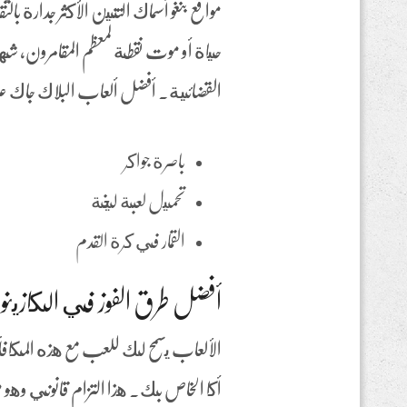
حياة أو موت نقطة لمعظم المقامرون، ش
القضائية. أفضل ألعاب البلاك جاك ع
باصرة جواكر
تحميل لعبة ليخة
القمار في كرة القدم
أفضل طرق الفوز في الكازينو:
الألعاب يسمح لك للعب مع هذه المكافأ
أكا الخاص بك. هذا التزام قانوني وهو م