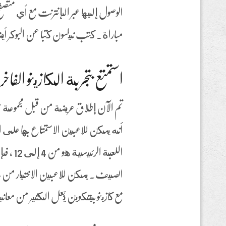
مباراة. كتب نيلسون كتبا عن البوكر أ
استمتع بتجربة الكازينو الف
أنه يمكن للاعبين الاستمتاع بها على ال
مع كازينو بيتكوين يجعل الكثير من معان