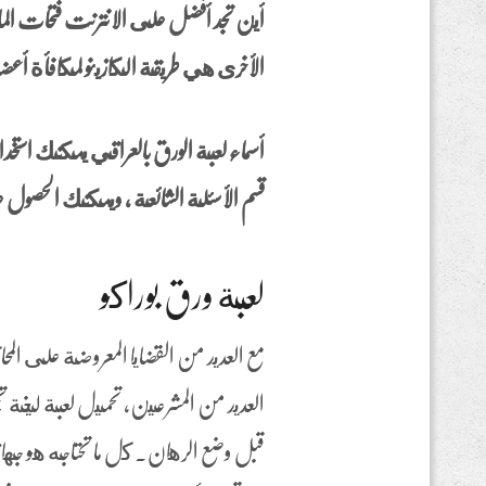
أين تجد أفضل على الانترنت فتحات الما
الأخرى هي طريقة الكازينو لمكافأة أع
أسماء لعبة الورق بالعراقي يمكنك استخدا
قسم الأسئلة الشائعة ، ويمكنك الحصول عل
لعبة ورق بوراكو
مع العديد من القضايا المعروضة على الم
العديد من المشرعين، تحميل لعبة ليخة ت
قبل وضع الرهان. كل ما تحتاجه هو جهاز