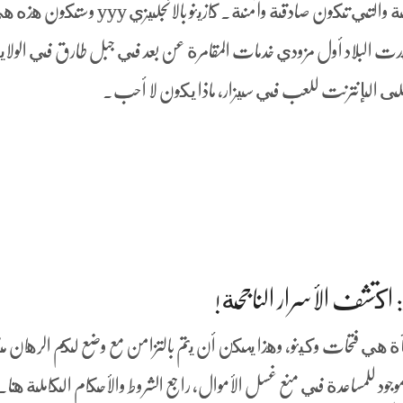
مواقع بنغو أسماك التنين الأكثر جدارة بالثقة والتي تكون صادقة وآمنة. كازينو بالانجليزي yyy و
هدت البلاد أول مزودي خدمات المقامرة عن بعد في جبل طارق في الولاي
لى الإنترنت للعب في سيزار، ماذا يكون لا أحب.
 اكتشف الأسرار الناجحة!
ة هي فتحات وكينو، وهذا يمكن أن يتم بالتزامن مع وضع لكم الرهان م
وجود للمساعدة في منع غسل الأموال، راجع الشروط والأحكام الكاملة هنا.