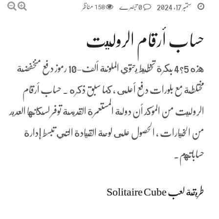
ستمبر 17, 2024
0 تبصرے
158
مناظر
حساب أرقام الروليت
هذه 5?4 بكرة تخطيط يحتوي الملونة ألف-10 رموز دفع منخفضة
مختلطة مع بلورات دفع أعلى ، كما سبق ذكره . حساب أرقام
الروليت من المؤكد أن دولة المستعمرة القديمة توفر لسكانها العديد
من الخيارات ، الحصول على لوحة القيادة التي تبسط إدارة
حساباتهم.
طريقة لعب Solitaire Cube