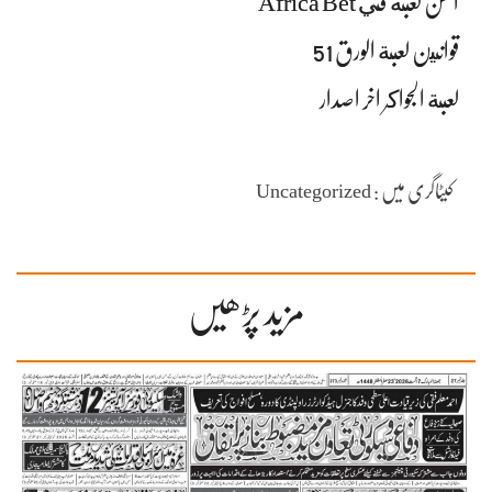
احسن لعبة في Africa Bet
قوانين لعبة الورق 51
لعبة الجواكر اخر اصدار
کیٹاگری میں : Uncategorized
مزید پڑھیں