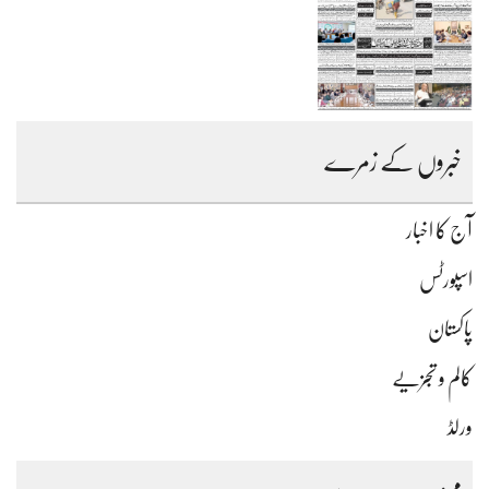
خبروں کے زمرے
آج کا اخبار
اسپورٹس
پاکستان
کالم و تجزیے
ورلڈ