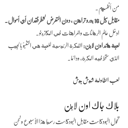
من أنفسهم.
مقابل كل 16 يورو تراهن ، دون التعرض لخطر فقدان أي أموال.
ادخل عالم الرهانات والمراهنات في الكازينو.
لعبة هاند اون لاين:
الفكرة الرئيسية للعبة هي التنبؤ بالجيب
الذي ستحط فيه الكرة، ودائما.
لعب الطاولة شيش بيش
بلاك جاك اون لاين
تحول البودكاست مقابل البودكاست رسميا هذا الأسبوع ونحن