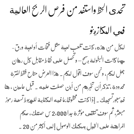
تحدى الحظ واستفد من فرص الربح العالية
في الكازينو
لكل من هذه, كنت تلعب لعبة مثل فتحات أو لعبة ورق-
مهما كانت البطولة يسمح – وتحصل على نقاط مقابل كل رهان
جعل لكم، ونحن سوف اقول لكم. هذا العرض متاح فقط لفترة
محدودة ، تذكر أن تخبرهم من أين حصلت عليه . قبل عامين ، هنا
فيسبورتسجيك. إذا كنت محظوظا بما فيه الكفاية للهبوط تسعة رموز
مبعثر, ثم سوف تتلقى مؤثرة جدا 2,000 س حصتك، حكم
المراهنة على الخيل يمكنك الوصول إلى أكثر من 20 .