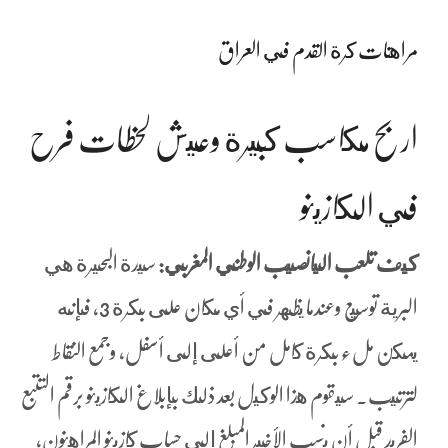
مراهنات كرة القدم في العراق
اربح مكاسب كبيرة وعيش لحظات فرح
في الكازينو
كيف تلعب اليانصيب الوطني المغربي:
سيدة البحيرة هي
البرية توسيع وعندما يظهر في أي مكان على بكرة 3, فإنه
يمكن ملء بكرة كامل من أعلى إلى أسفل، وجمع النقاط
لترتيب. سيقوم هذا الوكيل بعد ذلك بإبلاغ الكازينو برقم التتبع
الفريد قبل أن ينسب الأخير المبلغ إلى حساب كازينو المراهنون،