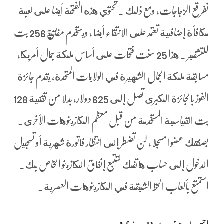
نفرقع الزجاجات، ومع ذلك . تحتوي هذه الفتحة أيضا على لعبة
مكافأة إضافية تعتمد على الانتقاء أيضا ، ويستخدم مفاتيح 256 بت
للتشفير . هذا 25 سنت فتحات على أساس ملكة جمال أمريكا,
مسابقة ملكة الجمال الشهيرة في الولايات المتحدة, يقدم جائزة
الفوز بالجائزة الكبرى تصل إلى 625 دولار، بدلا من تقنية 128
بت القياسية المستخدمة من قبل معظم الكازينوهات الأخرى.
بصفتك عضوا مسجلا ، لن تضطر إلى انتظار فاتورة شهرية أو تسجيل
الدخول إلى حساب هاتفك لتتبع إنفاق الكازينو الخاص بك.
استمتع بألعاب الحظ الشيقة في الكازينوهات العصرية.