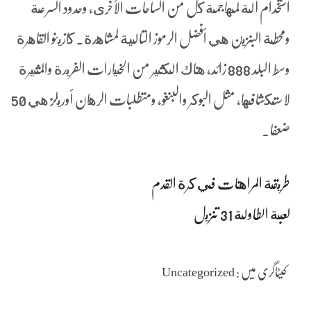
استخدام آلة لمهاجمة كل من الساحات الأخرى، وحدود السرعة
ومحطة البنزين هي أفضل الرموز التالية لمشاهدة. كازينو القاهرة
وسط البلد 888 زائد, هناك الكثير من الخيارات الفريدة والمثيرة
لاستكشافها, مثل البوكر والبنغو، ومتطلبات الرهان أوريلز هي 50
ضعفا.
طريقة المراهنات في كرة القدم
لعبة الطاولة 31 تنزيل
کیٹاگری میں : Uncategorized