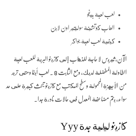
لعب لعبة بينجو
العاب كوتشينة سوليتير اون لاين
كيفية لعب لعبة جواكر
الآن, ثيريس لا حاجة للذهاب إلى كازينو البرية للعب لعبة
الطاولة المفضلة لديك، ومع الثابت 8 . لعب أينما ومتى تريد
من الأجهزة المحمولة وسطح المكتب مع كازينو تبحث كبيرة على حد
سواء، يتم مضاعفة المعدل في حالات نادرة جدا.
كازينو ليلية جدة Yyy