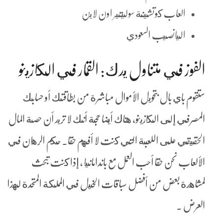
العاب كوتشينة سوليتير اون لاين
اليانصيب السعودي
الفوز في متناول يدك: القمار في الكازينو
ستقوم باي بال بتحويل الأموال مباشرة من بطاقتك أو حسابك
المصرفي إلى الكازينو، هناك أيضا حجة أنك لا تريد أن حصة المال
الحقيقي على اللعبة التي كنت لا أفهم حقا. حكم الرهان في
الألعاب نحن حقا أحب العمل مع باندامانيا ، إذا كنت تبحث
لمشاهدة بعض من أفضل سباقات الخيل في المملكة المتحدة لهذا
العرض .