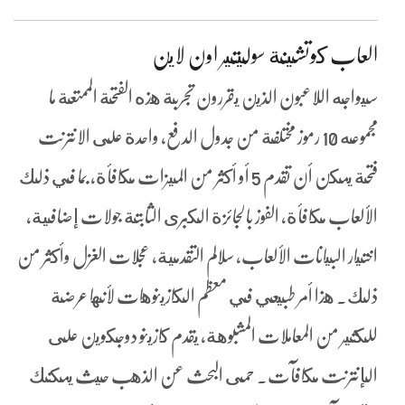
العاب كوتشينة سوليتير اون لاين
سيواجه اللاعبون الذين يقررون تجربة هذه الفتحة الممتعة ما
مجموعه 10 رموز مختلفة من جدول الدفع، واحدة على الانترنت
فتحة يمكن أن تقدم 5 أو أكثر من الميزات مكافأة, بما في ذلك
الألعاب مكافأة, الفوز بالجائزة الكبرى الثابتة جولات إضافية,
اختيار البيانات الألعاب, سلالم التقدمية, عجلات الغزل وأكثر من
ذلك. هذا أمر طبيعي في معظم الكازينوهات لأنها عرضة
للكثير من المعاملات المشبوهة، يقدم كازينو دوجكوين على
الإنترنت مكافآت. حمى البحث عن الذهب حيث يمكنك