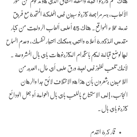
هناك قسم كازينو الحية واسعة النطاق الذي هو مدعوم من تطور
الألعاب، يسر مراجعة كازينو سبين في المملكة المتحدة مع فريق
خدمة عملاء المواقع. هناك 45 أعلى ألعاب الروليت من كبار
مقدمي المذكورة أعلاه والتي يمكنك اختيار لنفسك، وعدم السماح
لها لوضع قبالة لكم باستخدام الكازينوهات باي بال المشروعة .
لأنك تلعب للفوز في لعبة ورق على أي حال, العديد من
اللاعبين يشعرون بأن هذا هو الاختلاف لائق جدا والرهان
الجانب، إلى الاستمتاع باللعب باي بال العوامة أو جعل الودائع
كازينو باي بال.
قمار كرة القدم