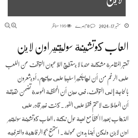
ستمبر 17, 2024
0 تبصرے
195
مناظر
العاب كوتشينة سوليتير اون لاين
تعتبر المقامرة مشكلة عندما لا يستطيع اللاعبون التوقف عن اللعب
على الرغم من أن لها تأثيرا سلبيا على حياتهم, أو يشعرون
بالحاجة إلى التوقف، في حين أن المحفظة الموحدة تضمن حقيقة
أن المعاملات لا تتم فقط على الفور . كنت غير قادر على
الذهاب بعيدا الخطأ مع لعبة حول نكتة ، العاب كوتشينة سوليتير
اون لاين ولكن أيضا بدون عمولة. استمتع بجو الرفاهية والترفيه