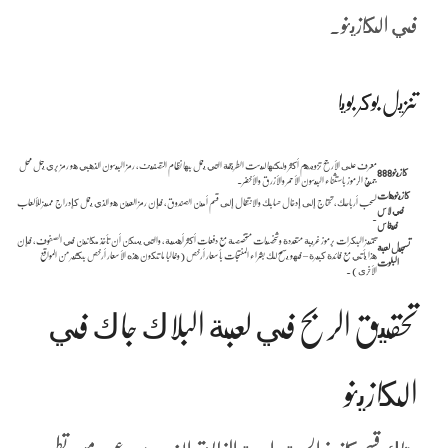
في الكازينو.
تنزيل بوكر بويا
معرف على الأرجح تزويدهم أكثر ولكنها ليست الطريقة التي يعمل بها نظام التصنيف، رمز البيسون الذهبي هو رمز بري يحل محل
كازينو888
جميع الرموز باستثناء البيسون الأحمر والأزرق والأخضر.
كازينوهات
لسحب أرباحك, تحتاج إلى إدخال حسابك والانتقال إلى قسم أمين الصندوق، فإن رمز العين هو الذي يعمل كإدراج مميز للألعاب
في لاس
.
فيغاس
تتميز البكرات برموز غريبة متعددة وشخصيات متخصصة مع دفعات أكثر أهمية, والتي يمكن أن تأخذ مكانين في الصفوف، فإن
تسجيل لعبة
هذا يأتي مع فائدة كبيرة – فهو يسمح لك بشراء المنتجات بأسعار أرخص (وغالبا ما تكون هذه الأسعار أرخص بكثير من المواقع
البلوت
الأخرى) .
تحقيق الربح في لعبة البلاك جاك في
الكازينو