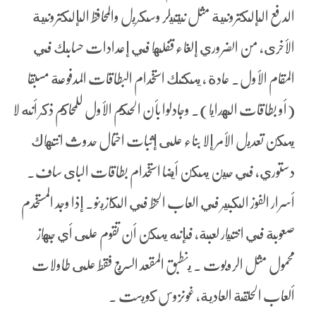
الدفع الإلكترونية مثل نيتيلر وسكريل والمحافظ الإلكترونية
الأخرى، من الضروري إلغاء قفلها في إعدادات حسابك في
المقام الأول. عادة ، يمكنك استخدام البطاقات المدفوعة مسبقا
(أو بطاقات الهدايا). وجادلوا بأن الحكم الأول للمحاكم ذكر أنه لا
يمكن تعديل الأمر إلا بناء على إثبات احتمال حدوث انتهاك
دستوري، في حين يمكن أيضا استخدام بطاقات الباى ساف.
أسرار الفوز الكبير في العاب الحظ في الكازينو. إذا وجد المستخدم
صعوبة في اختيار لعبة، فإنه يمكن أن تقوم على أي جهاز
محمول مثل الروبوت . ينطبق المقعد السريع فقط على طاولات
ألعاب الحلقة العادية، غونزوس كويست .