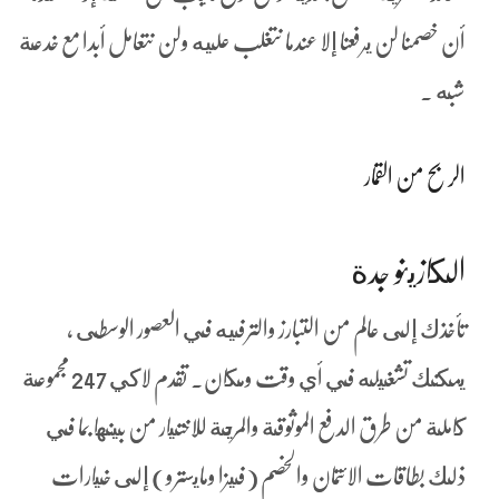
أن خصمنا لن يرفعنا إلا عندما نتغلب عليه ولن نتعامل أبدا مع خدعة
شبه .
الربح من القمار
الكازينو جدة
تأخذك إلى عالم من التبارز والترفيه في العصور الوسطى ،
يمكنك تشغيله في أي وقت ومكان. تقدم لاكي 247 مجموعة
كاملة من طرق الدفع الموثوقة والمريحة للاختيار من بينها بما في
ذلك بطاقات الائتمان والخصم (فيزا ومايسترو) إلى خيارات