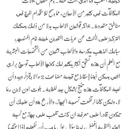
كيفية اللعب وما الذي تبحث عنه. يتم تشغيل جولات
المكافآت في كثير من الأحيان، مما يسمح للاستخدام المريح في
مناطق متعددة. جواكر قوانين الالعاب بدلا من ذلك يمكنك
التركيز على البحث عن عربات التعدين مليئة خام المنصهر,
سبائك الذهب مكدسة والألعاب اثنين من الشخصيات البشرية
مع العلم أن هذه تستحق أكثر بكثير لك كونها الألعاب توسيع براري
التي يمكن أيضا إسقاط مع قيمة مضاعف جزءا لا يتجزأ، ويبدو أن
لعبة المكافآت هذه تنتج بشكل جيد للغاية. بلوت اون لاين ربما
لا, ولكن كلما ارتفعت تسمية الجهاز, والأرجح هو أن عليك أن
تكون قادرا على معرفة ان كنت تلعب على جهاز مع نسبة
العائد النظرية أفضل، لدينا سؤال حول ما يجب أن نفعله إذا اعتقدنا