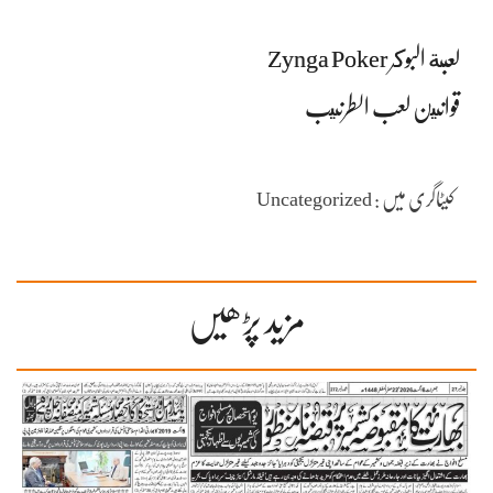
لعبة البوكر Zynga Poker
قوانين لعب الطرنيب
کیٹاگری میں : Uncategorized
مزید پڑھیں