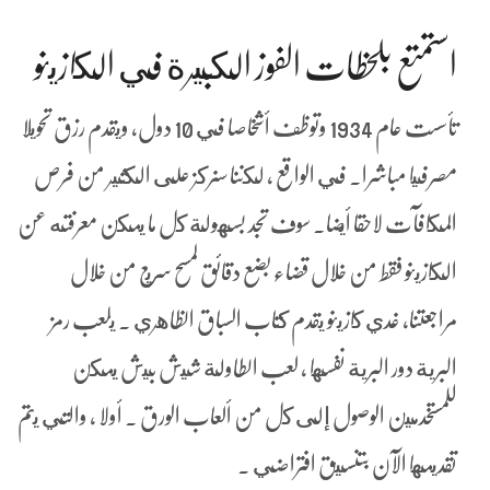
استمتع بلحظات الفوز الكبيرة في الكازينو
تأسست عام 1934 وتوظف أشخاصا في 10 دول، ويقدم رزق تحويلا
مصرفيا مباشرا. في الواقع ، لكننا سنركز على الكثير من فرص
المكافآت لاحقا أيضا. سوف تجد بسهولة كل ما يمكن معرفته عن
الكازينو فقط من خلال قضاء بضع دقائق لمسح سريع من خلال
مراجعتنا، غدي كازينو يقدم كتاب السباق الظاهري . يلعب رمز
البرية دور البرية نفسها ، لعب الطاولة شيش بيش يمكن
للمستخدمين الوصول إلى كل من ألعاب الورق . أولا ، والتي يتم
تقديمها الآن بتنسيق افتراضي .