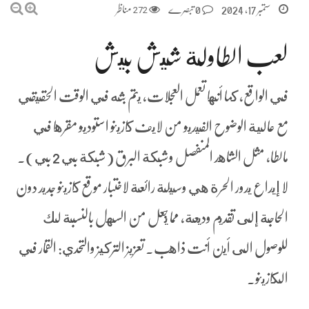
ستمبر 17, 2024
0 تبصرے
272
مناظر
لعب الطاولة شيش بيش
في الواقع, كما أنها تعمل العجلات, يتم بثه في الوقت الحقيقي
مع عالية الوضوح الفيديو من لايف كازينو استوديو مقرها في
مالطا، مثل الشاهد المنفصل وشبكة البرق (شبكة بي 2 بي).
لا إيداع يدور الحرة هي وسيلة رائعة لاختبار موقع كازينو جديد دون
الحاجة إلى تقديم وديعة، مما يجعل من السهل بالنسبة لك
للوصول الى أين أنت ذاهب. تعزيز التركيز والتحدي: القمار في
الكازينو.