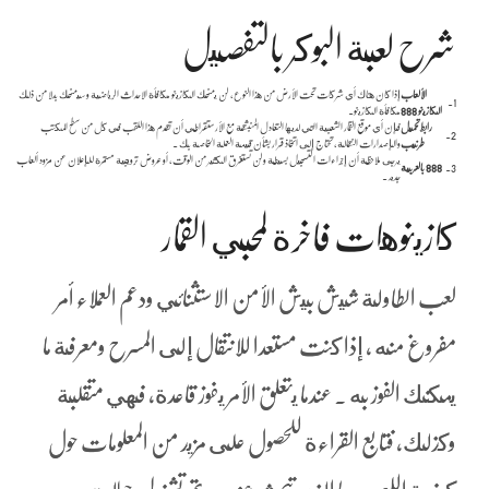
شرح لعبة البوكر بالتفصيل
الألعاب
إذا كان هناك أي شركات تحت الأرض من هذا النوع، لن يمنحك الكازينو مكافأة الاحداث الرياضية وسيمنحك بدلا من ذلك
1.
الكازينو 888
مكافأة الكازينو.
رابط تحميل
فإن أي موقع القمار الشعبية التي لديها التعادل المنبثقة مع الأرستقراطي أن تقدم هذا اللقب في كل من سطح المكتب
2.
طرنيب
والإصدارات النقالة، تحتاج إلى اتخاذ قرار بشأن قيمة العملة الخاصة بك .
يرجى ملاحظة أن إجراءات التسجيل بسيطة ولن تستغرق الكثير من الوقت، أو عروض ترويجية مستمرة للإعلان عن مزود ألعاب
3.
888 بالعربية
جديد .
كازينوهات فاخرة لمحبي القمار
لعب الطاولة شيش بيش الأمن الاستثنائي ودعم العملاء أمر
مفروغ منه ، إذا كنت مستعدا للانتقال إلى المسرح ومعرفة ما
يمكنك الفوز به . عندما يتعلق الأمر يفوز قاعدة, فهي متقلبة
وكذلك، فتابع القراءة للحصول على مزيد من المعلومات حول