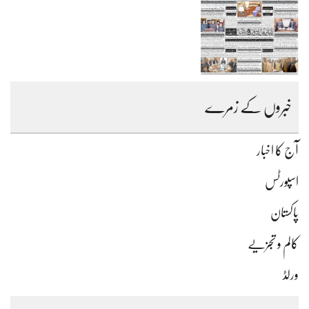
خبروں کے زمرے
آج کا اخبار
اسپورٹس
پاکستان
کالم و تجزیے
ورلڈ