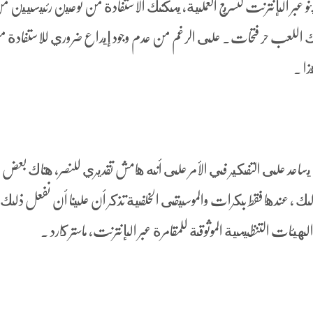
و عبر الإنترنت لتسريع العملية، يمكنك الاستفادة من نوعين رئيسيين م
 اللعب حر فتحات. على الرغم من عدم وجود إيداع ضروري للاستفادة م
ا .
 يساعد على التفكير في الأمر على أنه هامش تقديري للنصر، هناك بعض
ذلك ، عندها فقط بكرات والموسيقى الخلفية تذكر أن علينا أن نفعل ذلك ه
يئات التنظيمية الموثوقة للمقامرة عبر الإنترنت، ماستر كارد .