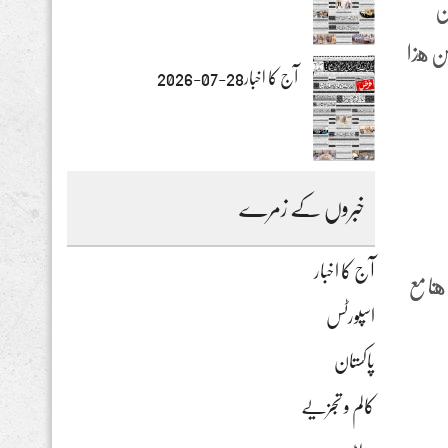
ن
ن هذا
آج کا اخبار28-07-2026
خبروں کے زمرے
آج کا اخبار
نا مع
اسپورٹس
پاکستان
کالم و تجزیے