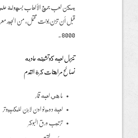
قبل أن تزن بونت محتمل, من الجيد معرفة عد
8000.
تنزيل لعبه كوتشينه عاديه
نصائح مراهنات كرة القدم
ما هي لعبه قمار
لعبة دومينو اون لاين للكمبيوتر
ترتيب ورق البوكر