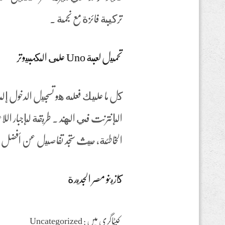
تركيبة فائزة مع نجمة .
تحميل لعبة Uno على الكمبيوتر
كل ما عليك فعله هو تسجيل الدخول إلى 
الإنترنت في الهند . طريقة لإجبار اللاعب
الخاطئة، حيث ستجد تفاصيل عن أفضل
كازينو مصر الجديدة
کیٹاگری میں : Uncategorized