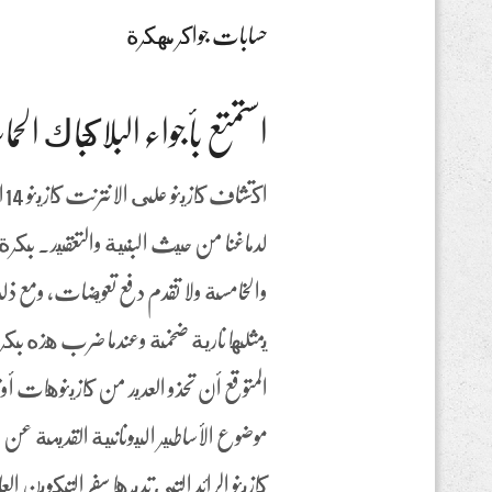
حسابات جواكر مهكرة
استمتع بأجواء البلاكجاك الح
ا
لدماغنا من حيث البنية والتعقيد. بكرة 
والخامسة ولا تقدم دفع تعويضات, ومع 
يمثلها نارية ضخمة وعندما ضرب هذه ب
المتوقع أن تحذو العديد من كازينوهات أو
كازينو الرائد التي تديرها سفر التكوين