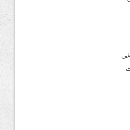
 على
ات