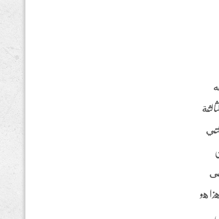
به
ثالثة
لتي
ن
على
لشبكة. هذا هو
ل