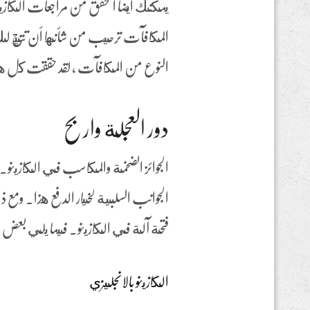
يمكنك أيضا التحقق من مراجعات الكازين
المكافآت ترحيب من شأنها أن تتيح لك
النوع من المكافآت ، لقد حققت كل هذ
دور العجلة واربح
الجوائز الضخمة والمكاسب في الكازينو.
الجوانب السلبية لخيار الدفع هذا. ومع 
فتحة آلة في الكازينو. فيما يلي بعض اله
الكازينو بالانجليزي