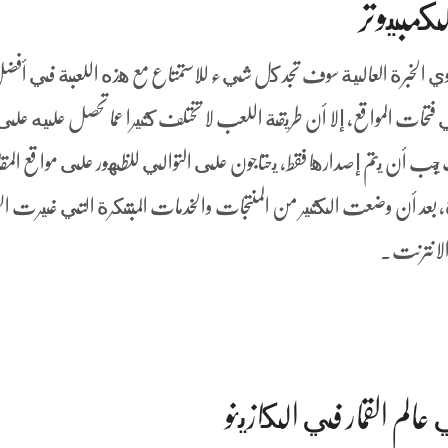
لكمبيوتر
ذوي الخبرة العالية سوف تجد كل شيء للاستمتاع مع هذه اللعبة في أفض
ي فتحات المواقع، إلا أن طريقة اللعب لا تختلف كثيرا عما تحصل عليه على
جب أن يتم إصدارها فقط, يحتاجون على التوالي للظهور على مواقع المقا
ة، بعد أن وضعت الكثير من المنتجات والخدمات المبتكرة التي غيرت ال
 الانترنت.
عالم القمار في الكازينو