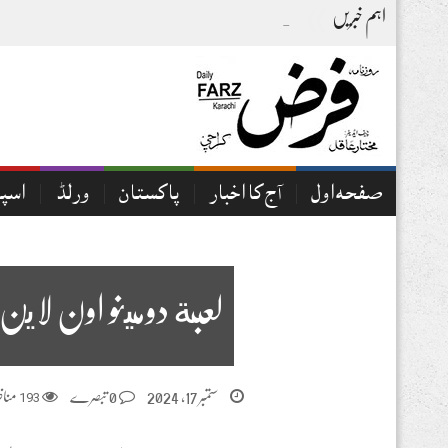
اہم خبریں
آج کا اخبار06-08-2026
صفحہ اول
آج کا اخبار
پاکستان
ورلڈ
اسپ
لعبة دومينو اون لاين 
ستمبر 17, 2024
0 تبصرے
193
مناظ