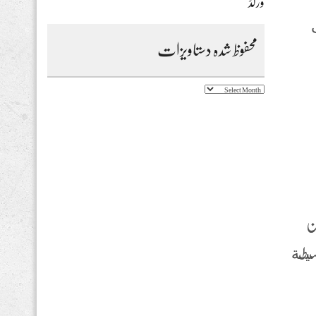
ورلڈ
ى
محفوظ شدہ دستاویزات
محفوظ
شدہ
دستاویزات
لمقامرون من
بسيطة