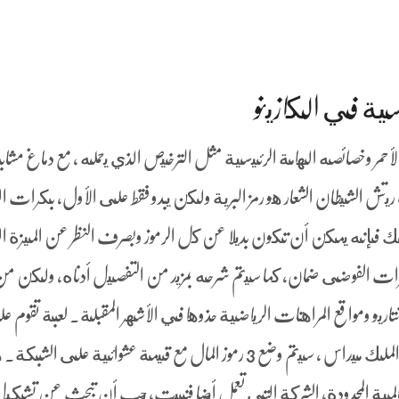
ماسية في الكازينو
كتشاف كازينو على الانترنت كازينو 14الأحمر وخصائصه الهامة الرئيسية مثل الترخيص الذي يحمله ، مع دماغ مشا
ريتش الشيطان الشعار هو رمز البرية ولكن يبدو فقط على الأول, بكرات ال
ذلك فإنه يمكن أن تكون بديلا عن كل الرموز وبصرف النظر عن الميزة ا
كرات الفوضى ضمان, كما سيتم شرحه بمزيد من التفصيل أدناه، ولكن م
نتاريو ومواقع المراهنات الرياضية حذوها في الأشهر المقبلة. لعبة تقوم 
موضوع الأساطير اليونانية القديمة عن الملك ميداس ، سيتم وضع 3 رموز المال مع قيمة عشوائية على ا
 العالمية المحدودة, الشركة التي تعمل أيضا فنبيت، يجب أن تبحث عن تشكي