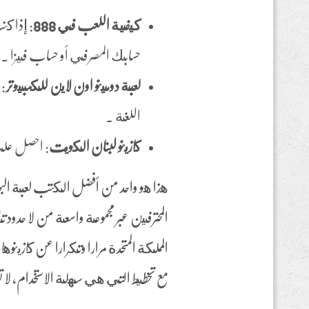
كيفية اللعب في 888
: إذا ك
حسابك المصرفي أو حساب فيزا .
لعبة دومينو اون لاين للكمبيوتر
: 
اللغة .
كازينو لبنان الكويت
: احصل على
هذا هو واحد من أفضل الكتب لعبة البو
المملكة المتحدة مرارا وتكرارا عن كازي
مع تخطيط التي هي سهلة الاستخدام، لا 