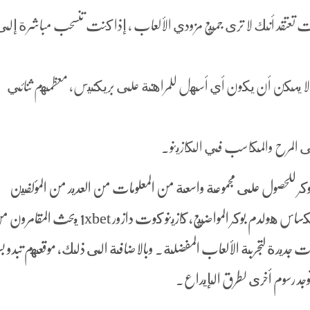
نت تعتقد أنك لا ترى جميع مزودي الألعاب ، إذا كنت تنسحب مباشرة إل
لا يمكن أن يكون أي أسهل للمراهنة على بريكنيس، معظمهم ثنائي
 المرح والمكاسب في الكازينو.
كر للحصول على مجموعة واسعة من المعلومات من العديد من المؤلفين
المحترفين عبر مجموعة واسعة من لا حدود تكساس هولدم بوكر المواضيع، كازينو كوت دازور 1xbet يبحث ا
نوهات جديدة لتجربة الألعاب المفضلة. وبالاضافة الى ذلك, موقعهم تبدو 
توجد رسوم أخرى لطرق الإيداع.