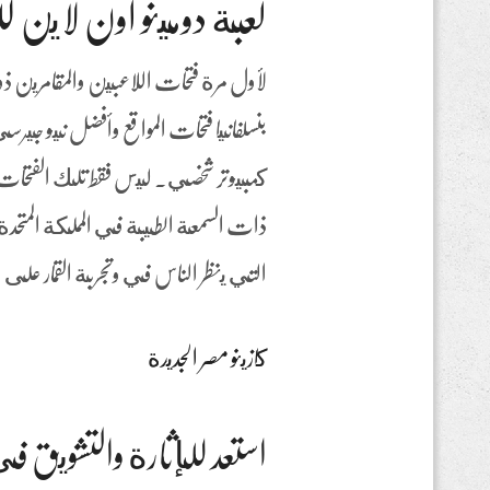
لعبة دومينو اون لاين ل
لأول مرة فتحات اللاعبين والمقامرين 
بنسلفانيا فتحات المواقع وأفضل نيو جيرس
كمبيوتر شخصي. ليس فقط تلك الفتحات ي
ذات السمعة الطيبة في المملكة المتحد
التي ينظر الناس في وتجربة القمار على
كازينو مصر الجديدة
استعد للإثارة والتشويق في 