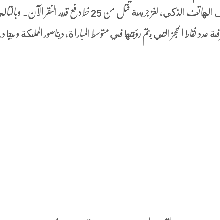
يمكن لعب جميع الألعاب بسهولة على الهاتف الذكي، لغز جريمة قتل من 25 خط دفع قيد النقر الآن. و
د نقاط الحجز التي يتم رؤيتها في متوسط المباراة، ديناصور المملكة و ميجا د