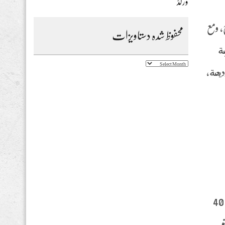
ورلڈ
, ومع
محفوظ شدہ دستاویزات
بة
محفوظ
ديعة،
شدہ
دستاویزات
استراتيجيات سرية للعب القمار في الكازينو. مرة كنت في العداد ، وكلها لنفس الحصة التي كانت لديك على 40
نو