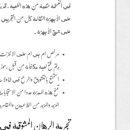
على الأجهزة النقالة كل من التجريبي و
على جميع الأجهزة.
مرخص ام جي ام على الانترنت كا
يتم فتح لعبة مكافأة من قبل رموز 
استمتع بالتشويق والربح في طاو
المزيد والمزيد من اللاعبين والمقا
تجربة الرهان المشوقة في ا