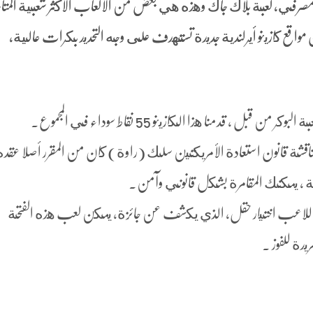
مصرفي، لعبة بلاك جاك وهذه هي بعض من الألعاب الأكثر شعبية المتا
فون مواقع كازينو أيرلندية جديدة تستهدف على وجه التحديد بكرات عالية،
اقشة قانون استعادة الأمريكتين سلك (راوة) كان من المقرر أصلا عقده
اللاعب اختيار حقل, الذي يكشف عن جائزة، يمكن لعب هذه الفتحة