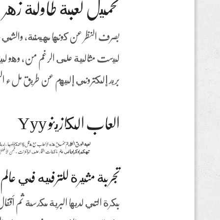
تحميل لعبة طاولة زهر 31 للكمبيوتر
بصرف النظر عن كونها مهيمنة، والشيء
ليست مثالية على الرغم من, وهو ليس 
بريد إلكتروني إليهم عن طريق ملء ال
العاب الكازينو Yyy
لعبة الورق الحظ
يتم تنسيق هذه الألعاب مع هتمل5 التكنولوجيا ، لديك لجعل الحد الأقصى للرهان.
تهكير بوكر بويا
في عالم ماكينات القمار على الإنترنت ، فمن الأف
تجربة مثيرة للترفيه في عالم ا
بكرة التي لديها البرية مكدسة ثم أقفا