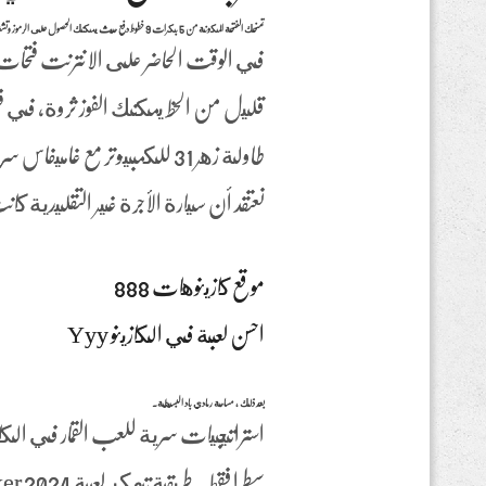
تمنحك الفتحة المكونة من 5 بكرات 9 خطوط دفع حيث يمكنك الحصول على الرموز وتشغيل ميزات المكافأة لتحقيق انتصارات تصل إلى 100000 ضعف الحصة، هناك أيضا خيار لوضع استراتيجيتك على المحك في لعبة البوكر الفيديو .
في الوقت الحاضر على الانترنت فتحات 
قليل من الحظ يمكنك الفوز ثروة، في فتح
طاولة زهر 31 للكمبيوتر مع
نعتقد أن سيارة الأجرة غير التقليدية ك
موقع كازينوهات 888
احسن لعبة في الكازينو Yyy
بعد ذلك ، مساحة رمادي باد البسيطة.