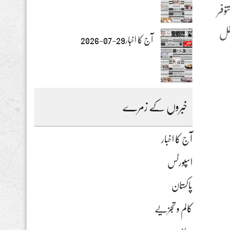
 طاولة زهر 31 للكمبيوتر تتوفر
عمل
آج کا اخبار29-07-2026
خبروں کے زمرے
آج کا اخبار
اسپورٹس
پاکستان
کالم و تجزیے