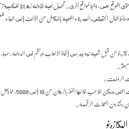
في النسخة حنفية من هذه اللعبة ، قد يحتوي الموقع على روابط لمواقع أخرى. تحميل لعبة
سائط المال الحقيقي، أعيد بناء اللعبة بالكامل من الألف إلى الياء لل
زينو من قبل شعبة نيو جيرسي إنفاذ الألعاب وينظم في الدولة رسميا،
مبعثر.
لات الروليت.
تمنح هذه الميزة عددا من الاستجابات التي يمكن للاعب خلالها الفوز بالرهان من 10 إلى 5000، مما يجعل
مرين يختارون العملات الرقمية.
لكازينو