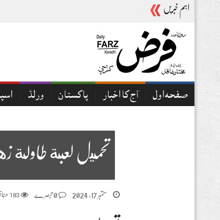
اہم خبریں
آج کا اخبار07-08-2026
صفحہ اول
آج کا اخبار
پاکستان
ورلڈ
اسپ
تحميل لعبة طاولة زهر 31 للكمبيو
ستمبر 17, 2024
0 تبصرے
183
مناظ