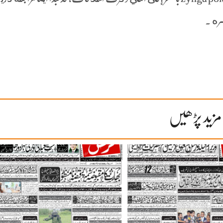
ره .
مزید پڑھیں