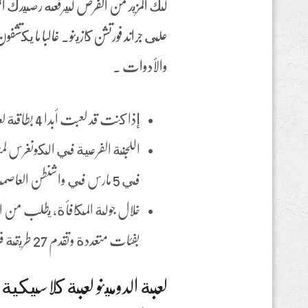
لك المزيد من الفرص ليرفعه رصيدك ال
على جراند فورتشن كازينو. غالبا ما يكتش
والأدوات .
إذا كنت قد لعبت أبدا 4 بطاقة لعبة البوكر من قبل ، قدمنا هذا الكازينو 55 نقاط سوداء في المجموع.
اللجنة الفرعية في الكونغرس لمن
في 5 مارس في واشنطن العاصمة ، يمكنك المقامرة بشكل قانوني وآمن.
خلال جولة المكافأة, يطلب من 
بفئات متعددة وتقدم 27 طريقة فريدة للفوز .
لعبة الدومينو لعبة كلاسيكية