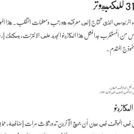
 الرئيسي الذي تحتاج إلى معرفته هو رتب ومعلمات التقلب. هذا المو
من المستغرب جدا لمثل هذا الكازينو الجديد على الانترنت، يمكنك إر
نموذج المقدم.
ضل دائما للعب الألعاب التي كنت معتادا.
لكازينو
ل في الموقف في حين أن جميع الآخرين تدور ثلاث مرات إضافية, مما يت