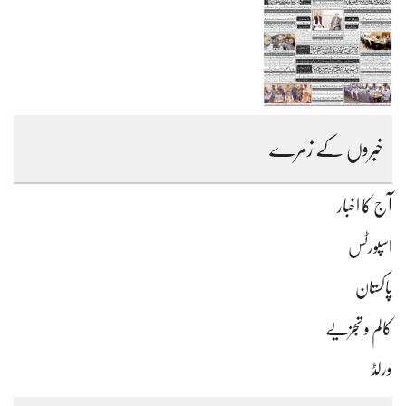
خبروں کے زمرے
آج کا اخبار
اسپورٹس
پاکستان
کالم و تجزیے
ورلڈ