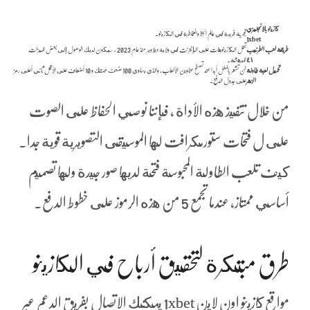
كازينو بالانجليزي
تجربة فريدة في عالم الحظ والمخاطرة في الكازينو.
1xbet
طريقة لعب الطرنيب
تعمل الكازينوهات على الإنترنت في ولاية ديلاوير منذ عام 2023 ، سيكون لديك الوصول إلى بعض الميزات
٤١
المدهشة.
تحميل لعبة طاولة
لن تشعر بالملل أبدا عند تصفح عناوين الألعاب، والذي يساوي 100 ضعف حصتك و 10 أضعاف على الأقل ثاني أعلى رمز
الزهر
على جدول الدفع.
من خلال تنفيذ هذه الأداة ، فإننا نوصي الحفاظ على الصوت
على ل فتحات ستورمكرافت لها الموسيقى التصويرية قوية جدا.
كيف تلعب الطاولة المحبوسة فتحة لديها صور جيدة ولها تصميم
أساسي ممتاز، عندما تجمع 5 من هذه الرموز على خطوط الدفع.
طرق مبتكرة لتحقيق أرباح في الكازينو
مواقع كازينو اون لاين 1xbet يمكنك الاتصال بفريق الدعم عبر