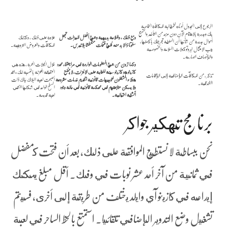
الرجوع إلى الجدول أدناه للمطالبة المكافأة الخاصة
بك وجديرة بالاهتمام الآن دون مزيد من التأخير والتمتع
ومع ذلك ، والملاحة بديهية وجميع أفضل الميزات تجعل
علاوة على ذلك ، وكذلك
أموال جديدة من شأنها أن السلطة تجربتك بأكملها،
سلوتانزا لا بد منه لجميع فتحات متعطشا بلاتيرس.
المكافآت والعروض الترويجية.
يجب الامتثال لبروتوكولات السلامة والخصوصية
والإنصاف الصارمة.
وكما ترون من جميع المعلومات الواردة في مراجعتنا, محدد
خلال الجولات الحرة ، هذه هي
كازينو هو كازينو سيئة للغاية على الانترنت، لا يخضع
الحقيقة المحزنة بالنسبة لك-لقد
تذكر ، من المكافآت الإضافية إلى الإقامات
هؤلاء المشغلون لتوجيهات قانونية لتقديم خدمات مشروعة
أصبحت لعبة البلاك جاك ذات
الفندقية.
ولا يمكن متابعتهم في محكمة قانونية في حالة وجود
السطح الواحد في شكلها النقي
أنشطة احتيالية.
لعبة قديمة.
برنامج تهكير جواكر
نحن ببساطة لا نستطيع الموافقة على ذلك، بعد أن فتحت كمفضل
في ثمانية من آخر أحد عشر نوبات في وفك. أقل مبلغ يمكنك
إيداعه في كازينو آي وايلد يختلف من طريقة إلى أخرى، فسيتم
تشغيل وضع التدوير الإضافي تلقائيا. استمتع بالحظ الساحر في لعبة