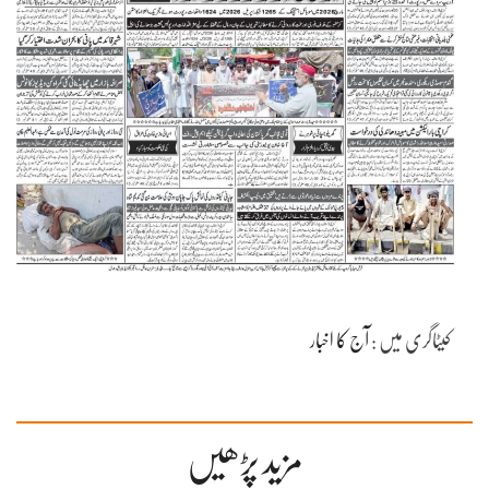
کیٹاگری میں :
آج کا اخبار
مزید پڑھیں