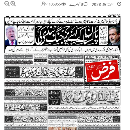
مئ 16, 2026
0 تبصرے
105865
مناظر