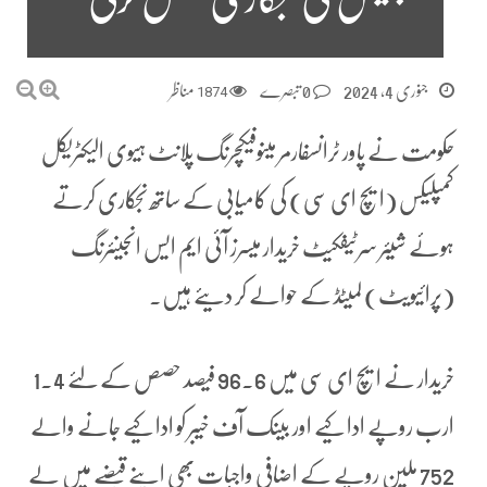
جنوری 4, 2024
0 تبصرے
1874
مناظر
حکومت نے پاور ٹرانسفارمر مینوفیکچرنگ پلانٹ ہیوی الیکٹریکل
کمپلیکس (ایچ ای سی) کی کامیابی کے ساتھ نجکاری کرتے
ہوئے شیئر سرٹیفکیٹ خریدار میسرز آئی ایم ایس انجینئرنگ
(پرائیویٹ) لمیٹڈ کے حوالے کر دیئے ہیں۔
خریدار نے ایچ ای سی میں 96.6 فیصد حصص کے لئے 1.4
ارب روپے ادا کیے اور بینک آف خیبر کو ادا کیے جانے والے
752 ملین روپے کے اضافی واجبات بھی اپنے قبضے میں لے