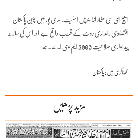
ایچ ای سی حطار انڈسٹریل اسٹیٹ، ہری پور میں چین پاکستان
اقتصادی راہداری روٹ کے قریب واقع ہے اور اس کی سالانہ
پیداواری صلاحیت 3000 ایم وی اے ہے۔
کیٹاگری میں :
پاکستان
مزید پڑھیں