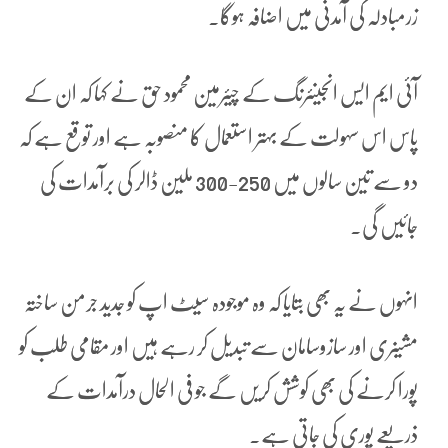
زرمبادلہ کی آمدنی میں اضافہ ہوگا۔
آئی ایم ایس انجینئرنگ کے چیئرمین محمود حق نے کہا کہ ان کے
پاس اس سہولت کے بہتر استعمال کا منصوبہ ہے اور توقع ہے کہ
دو سے تین سالوں میں 250-300 ملین ڈالر کی برآمدات کی
جائیں گی۔
انہوں نے یہ بھی بتایا کہ وہ موجودہ سیٹ اپ کو جدید جرمن ساختہ
مشینری اور سازوسامان سے تبدیل کر رہے ہیں اور مقامی طلب کو
پورا کرنے کی بھی کوشش کریں گے جو فی الحال درآمدات کے
ذریعے پوری کی جاتی ہے۔