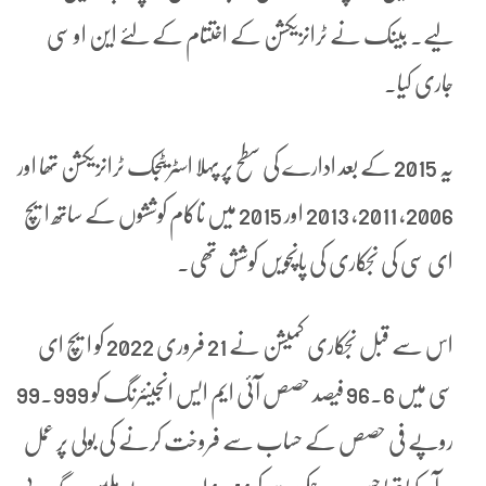
لیے۔ بینک نے ٹرانزیکشن کے اختتام کے لئے این او سی
جاری کیا۔
یہ 2015 کے بعد ادارے کی سطح پر پہلا اسٹریٹجک ٹرانزیکشن تھا اور
2006، 2011، 2013 اور 2015 میں ناکام کوششوں کے ساتھ ایچ
ای سی کی نجکاری کی پانچویں کوشش تھی۔
اس سے قبل نجکاری کمیشن نے 21 فروری 2022 کو ایچ ای
سی میں 96.6 فیصد حصص آئی ایم ایس انجینئرنگ کو 99.999
روپے فی حصص کے حساب سے فروخت کرنے کی بولی پر عمل