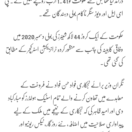
درآمد کیا تھا جس سے حکومت کو 1.41 ارب روپے ملیں گے۔ پی
ای ایل اور ویوز سنگر ناکام بولی دہندگان تھے۔
حکومت کے ایک کروڑ 44 لاکھ شیئرز کی بولی دسمبر 2020 میں
وفاقی کابینہ کی جانب سے منظور کردہ ٹرانزیکشن اسٹرکچر کے مطابق
کی گئی تھی۔
نگران وزیر برائے نجکاری فواد حسن فواد نے فروخت کے
معاہدے میں تعاون کرنے والے تمام اسٹیک ہولڈرز کو مبارکباد
دی اور امید ظاہر کی کہ نجکاری کے نتیجے میں ملک کے لیے
پیداواری صلاحیت میں اضافہ، نئے روزگار، ٹیکس ریونیو اور