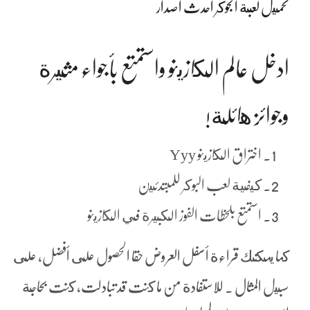
تحميل لعبة الجوكر احدث اصدار
ادخل عالم الكازينو واستمتع بأجواء مثيرة
وجوائز هائلة!
اختراق الكازينو Yyy
كيفية لعب البوكر للمبتدئين
استمتع بلحظات الفوز الكبيرة في الكازينو
كما يمكنك قراءة أسفل العروض حقا الحصول على أفضل، على
سبيل المثال . للاستفادة من ما كنت قد تبادلت, كنت بحاجة