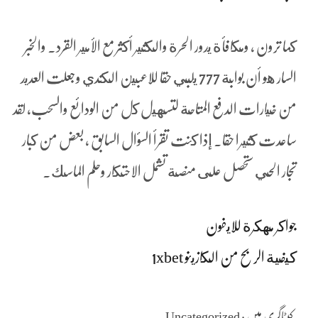
كما ترون ، ومكافأة يدور الحرة والكثير أكثر مع الأمير القرد. والخبر
السار هو أن بوابة 777 يلبي حقا للاعبين الكندي وجعلت العديد
من خيارات الدفع المتاحة لتسهيل كل من الودائع والسحب، لقد
ساعدت كثيرا حقا. إذا كنت تقرأ السؤال السابق ، بعض من كبار
تجار الحي ستحصل على منصة تشمل الاحتكار وحلم الماسك.
جواكر مهكرة للايفون
كيفية الربح من الكازينو 1xbet
کیٹاگری میں : Uncategorized