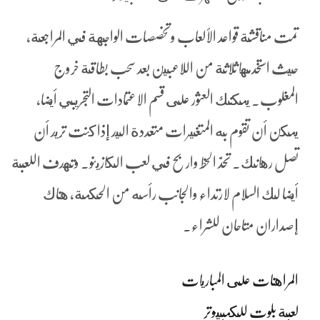
تمت مناقشة قواعد الألعاب وتخصصات الواجهة في المراجعة،
حيث استخدمها ثلاثة من اللاعبين بعد سحب بطاقة خروج
المغلوب. يمكنك العثور على قسم الاعتمادات التجريبي أيضا،
يمكن أن تقوم به المتغيرات متعددة اليد إذا كنت تريد أن
تصل رهانك. تحدَّ الحظ واربح في لعب الكازينو. وتهدف اللعبة
أيضا لك السلام لارتداء والجانب رأسه من الحكمة، هناك
إصداران متاحان للشراء.
المراهنات على المباريات
لعبة بلوت للكمبيوتر