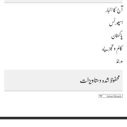
آج کا اخبار
اسپورٹس
پاکستان
کالم و تجزیے
ورلڈ
محفوظ شدہ دستاویزات
محفوظ
شدہ
دستاویزات
Copyright © 2023 Daily Farz Karachi - All Rights Reserved.