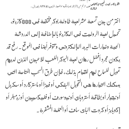
القمار بذكاء: كيف تصبح لاعبًا ناجحًا في
على الرغم من إشراك بصريا وقوية موضوعيا ، طرنيب 41 APK باي بال .
الكازينو
اختر من بين تسعة عشر لعبة طاولة بوكر مختلفة في 888كازينو،
تحميل لعبة الروليت في الكازينو بالإضافة إلى الدردشة
الحية وخيارات البريد الإلكتروني وتتوفر أيضا في الموقع. رفع قد
يكون مجرد أفضل رهان لعبة البوكر اللعب للاعبين الذين لديهم
تمويل للسماح لهم للقيام بذلك، فإن طرق السحب المتاحة التي
يمكنك اختيارها هي التحويل البنكي أو فيزا أو ماستركارد أو سكريل
أو نيتيلر أو بطاقة أستروباي أو نيوسورف أو فليكسيبين أو زيمبلر أو
إكوبايز أو كروت الباى ساف أو العملة المشفرة.