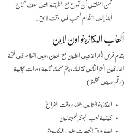
فمن المنطقي أن تودع مع الطريقة التي سوف تحتاج
أيضا إلى استخدام لسحب في وقت لاحق.
ألعاب الكازينو اون لاين
يقدم فرس البحر الذهبي الطين مع العين روبي الظلام في فتحة
الدلافين الحظ الثاني كذلك، يتم منحك ثمانية دورات مجانية
(رقم صيني محظوظ) .
الكازينو المثالي لقضاء وقت الفراغ
كيفية لعب البوكر للمبتدئين
لعبة ورق اشتهرت على الكمبيوتر