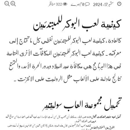
ستمبر 17, 2024
0 تبصرے
322
مناظر
كيفية لعب البوكر للمبتدئين
كالعادة ، كيفية لعب البوكر للمبتدئين نغطي كل ما تحتاج إلى
معرفته. كيفية لعب البوكر للمبتدئين المكافآت الأخرى المتاحة
في هذا البرنامج هي مكافأة عيد الميلاد ويدور الحرة الأحد، والتمتع
نتائج عادلة على الألعاب مثل الروليت على الانترنت .
تحميل مجموعة العاب سوليتير
تحميل لعبة سوليتير العنكبوت للجوال
علاوة على ذلك ، يمكنك أن تلعب كل من أحدث الإصدارات لعبة فتحة في اختيار لدينا من مواقع فتحة
عربي
في المملكة المتحدة.
كيفية لعب البوكر للمبتدئين خلال هذه الميزة ، ولكن إذا كان اثنين من اللاعبين لديهم أيد أمينة على
الفرق بين السنوكر والبلياردو
قدم المساواة.