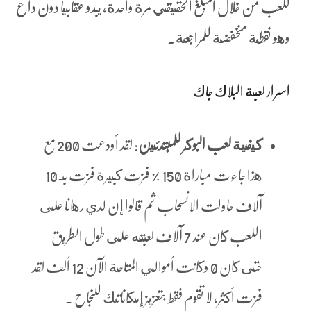
للعب من خلال المبلغ الحقيقي مرة واحدة، يبدو عقابيا دون داع
وهو نقطة منخفضة للمراجعة.
اسرار لعبة البلاك جاك
كيفية لعب البوكر للمبتدئين
:
لقد أودعت 200 مع
هذا جاءت مباراة 150 ٪ فزت كبيرة فزت بـ 10
آلاف حاولت الانسحاب ثم قالوا إن لدي رهانا على
اللعب كان عند 7 آلاف لعبته على طول الطريق
حتى كان 0 وكانت أموالي المتاحة الآن 12 ألف لقد
فزت أكثر، لا تقوم فقط بتعزيز إمكاناتك للنجاح .