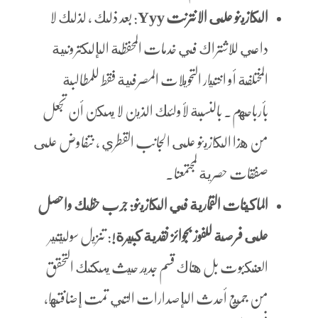
الكازينو على الانترنت Yyy
:
بعد ذلك ، لذلك لا
داعي للاشتراك في خدمات المحفظة الإلكترونية
المختلفة أو اختيار التحويلات المصرفية فقط للمطالبة
بأرباحهم. بالنسبة لأولئك الذين لا يمكن أن تجعل
من هذا الكازينو على الجانب القطري ، نتفاوض على
صفقات حصرية لمجتمعنا.
الماكينات القمارية في الكازينو: جرب حظك واحصل
على فرصة للفوز بجوائز نقدية كبيرة!
:
تنزيل سوليتير
العنكبوت بل هناك قسم جديد حيث يمكنك التحقق
من جميع أحدث الإصدارات التي تمت إضافتها،