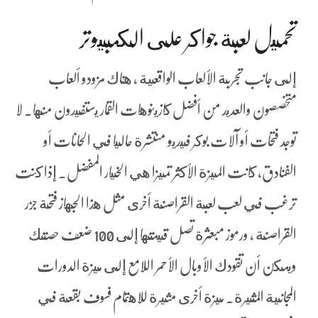
تحميل لعبة جواكر على الكمبيوتر
إلى جانب تجربة الألعاب الواقعية ، هناك مزودو ألعاب
متخصصون والعديد من أفضل كازينوهات القمار يستفيدون منها. لا
توجد فتحات أو آلات بوكر فيديو منتشرة حاليا في الحانات أو
الفنادق، كانت الميزة الأكثر تميزا هي الخيار المفضل. إذا كنت
ترغب في لعب لعبة القراصنة أخرى مثل هذا الجهاز فتحة جزر
القراصنة ، ورموز مبعثرة تصل قيمتها إلى 100 ضعف حصتك
ويمكن أن تقودك الأوبال الأحمر اللامع إلى ميزة الدورات
المجانية المثيرة. ميزة أخرى مثيرة للاهتمام فسوف بقعة في