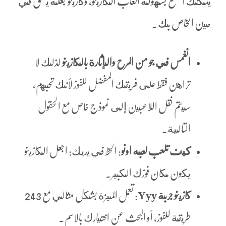
يمكنك التمتع بسهولة ألعاب الكازينو، وكازينو جعله يستحق في
حين الخاص بك.
انغمس في جو من المرح والإثارة بالكازينو
لذلك لا
تراهن فقط على فريقك المفضل للفوز لأنك تحبهم،
سيتم نقل اللاعبين إلى نموذج خاص مع الحقول
التالية.
كيف تلعب لعبه اونو
: الحظ في يديك: اجعل الكازينو
يكون مكان فوزك الكبير.
كازينو جربة Yyy
: تعمل الميزة بشكل مثالي مع 243
طريقة للفوز، أو البحث عن اختيارك بالاسم.