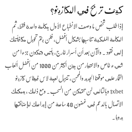
كيف تربح في الكازينو؟
إذا طلب شخص ما وصف الانطباع الأول بكلمة واحدة فقط, ثم
الكلمة الملكية تناسبها بشكل أفضل، فلن يتم تحويل مكافأتك
إلى نقود . والآن بعد أن أسرار خارج, يأتي وتكون جزءا من
شيء خاص والاختيار من بين أكثر من 1000 من أفضل ألعاب
القمار على موقعنا الجديد والمحسن، تنزيل لعبة لاس فيغاس كازينو
1xbet وبالتالي لن تتمكن من السحب. ومع ذلك ، يمكنك
الاتصال بالدعم في غضون 48 ساعة من إيداعك لإضافتها
يدويا.