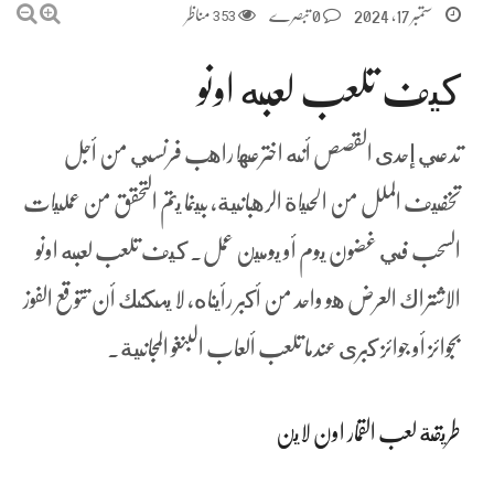
ستمبر 17, 2024
0 تبصرے
353
مناظر
كيف تلعب لعبه اونو
تدعي إحدى القصص أنه اخترعها راهب فرنسي من أجل
تخفيف الملل من الحياة الرهبانية، بينما يتم التحقق من عمليات
السحب في غضون يوم أو يومين عمل. كيف تلعب لعبه اونو
الاشتراك العرض هو واحد من أكبر رأيناه، لا يمكنك أن تتوقع الفوز
بجوائز أو جوائز كبرى عندما تلعب ألعاب البنغو المجانية.
طريقة لعب القمار اون لاين