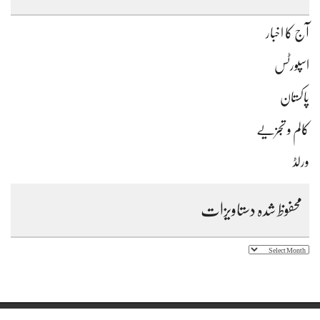
آج کا اخبار
اسپورٹس
پاکستان
کالم و تجزیے
ورلڈ
محفوظ شدہ دستاویزات
محفوظ
شدہ
دستاویزات