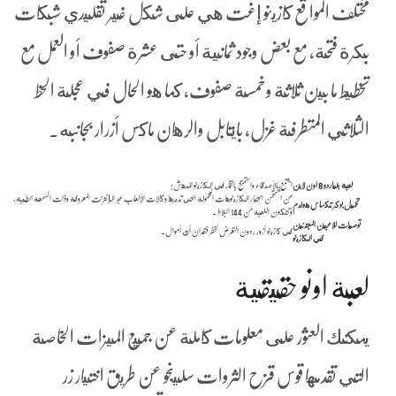
مختلف المواقع كازينو إغت هي على شكل غير تقليدي شبكات
بكرة فتحة, مع بعض وجود ثمانية أو حتى عشرة صفوف أو العمل مع
تخطيط ما بين ثلاثة وخمسة صفوف, كما هو الحال في عجلة الحظ
الثلاثي المتطرفة غزل، بايتابل والرهان ماكس أزرار بجانبه.
لعبة بلياردو 8 اون لاين
اجتمع بالأصدقاء واستمتع بالقمار في الكازينو المدهش!
من المستحسن اختيار الكازينوهات المحمولة التي تديرها وكالات الألعاب عبر الإنترنت المعروفة وذات السمعة الطيبة،
تحميل بوكر تكساس هولدم
وتتكون اللعبة من 144 البلاط .
توصيات للاعبين المبتدئين
في كازينو أزور ، دون التعرض لخطر فقدان أي أموال.
في الكازينو
لعبة اونو حقيقية
يمكنك العثور على معلومات كاملة عن جميع الميزات الخاصة
التي تقدمها قوس قزح الثروات سلينجو عن طريق اختيار زر