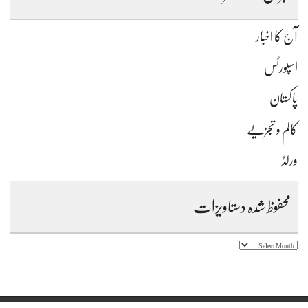
آج کا اخبار
اسپورٹس
پاکستان
کالم و تجزیے
ورلڈ
محفوظ شدہ دستاویزات
محفوظ
شدہ
دستاویزات