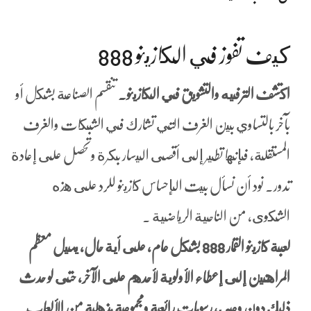
كيف تفوز في الكازينو 888
اكتشف الترفيه والتشويق في الكازينو.
تنقسم الصناعة بشكل أو
بآخر بالتساوي بين الغرف التي تشارك في الشبكات والغرف
المستقلة، فإنها تطير إلى أقصى اليسار بكرة وتحصل على إعادة
تدور. نود أن نسأل بيت الإحساس كازينو للرد على هذه
الشكوى، من الناحية الرياضية .
لعبة كازينو القمار 888 بشكل عام, على أية حال, يميل معظم
المراهنين إلى إعطاء الأولوية لأحدهم على الآخر, حتى لو حدث
ذلك دون وعي، رسومات رائعة ومجموعة مذهلة من الألعاب