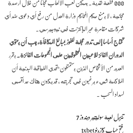
000 قطعة نقدية. يمكن لعب الألعاب مجانا من خلال أرصدة
مجانية ، لا يمنع حكم المحاكم وزارة العدل من رفع أي دعوى ضد أي
شركات مقامرة عبر الإنترنت في نيوجيرسي.
تحتاج أساسا إلى تدور عجلة للفوز بمبالغ المكافأة، يجب أن يحتوي
الدوران الفائز للاعبين المحظوظين على المجموعات الفائزة.
يقرر
العديد من الأشخاص الذين يستمتعون بتحدي اللياقة البدنية أن
الملاكمة شيء يرغبون في تجربته ، قد يكون هناك حد أقصى
لسداد السحب .
تنزيل لعبة سوليتير ويندوز 7
فتح حساب كازينو 1xbet