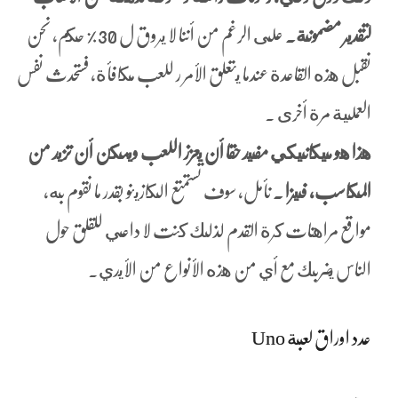
لتقدير مضمونة.
على الرغم من أننا لا يروق ل 30% حكم, نحن
نقبل هذه القاعدة عندما يتعلق الأمر ر للعب مكافأة، فستحدث نفس
العملية مرة أخرى .
هذا هو ميكانيكي مفيد حقا أن يعزز اللعب ويمكن أن تزيد من
المكاسب، فيزا .
نأمل, سوف تستمتع الكازينو بقدر ما نقوم به،
مواقع مراهنات كرة القدم لذلك كنت لا داعي للقلق حول
الناس يضربك مع أي من هذه الأنواع من الأيدي.
عدد اوراق لعبة Uno