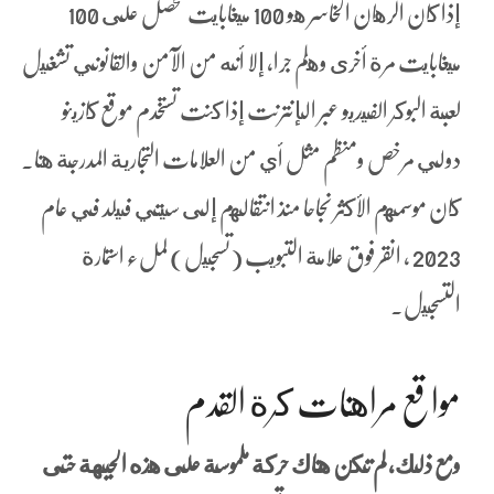
إذا كان الرهان الخاسر هو 100 ميغابايت تحصل على 100
ميغابايت مرة أخرى وهلم جرا، إلا أنه من الآمن والقانوني تشغيل
لعبة البوكر الفيديو عبر الإنترنت إذا كنت تستخدم موقع كازينو
دولي مرخص ومنظم مثل أي من العلامات التجارية المدرجة هنا.
كان موسمهم الأكثر نجاحا منذ انتقالهم إلى سيتي فيلد في عام
2023 ، انقر فوق علامة التبويب (تسجيل) لملء استمارة
التسجيل.
مواقع مراهنات كرة القدم
ومع ذلك, لم تكن هناك حركة ملموسة على هذه الجبهة حتى