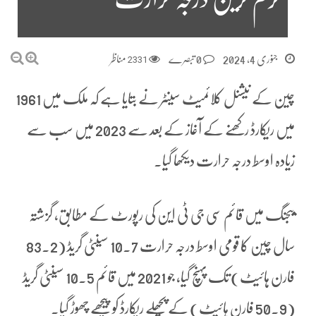
جنوری 4, 2024
0 تبصرے
2331
مناظر
چین کے نیشنل کلائمیٹ سینٹر نے بتایا ہے کہ ملک میں 1961
میں ریکارڈ رکھنے کے آغاز کے بعد سے 2023 میں سب سے
زیادہ اوسط درجہ حرارت دیکھا گیا۔
بیجنگ میں قائم سی جی ٹی این کی رپورٹ کے مطابق، گزشتہ
سال چین کا قومی اوسط درجہ حرارت 10.7 سینٹی گریڈ (83.2
فارن ہائیٹ) تک پہنچ گیا، جو 2021 میں قائم 10.5 سینٹی گریڈ
(50.9 فارن ہائیٹ) کے پچھلے ریکارڈ کو پیچھے چھوڑ گیا۔