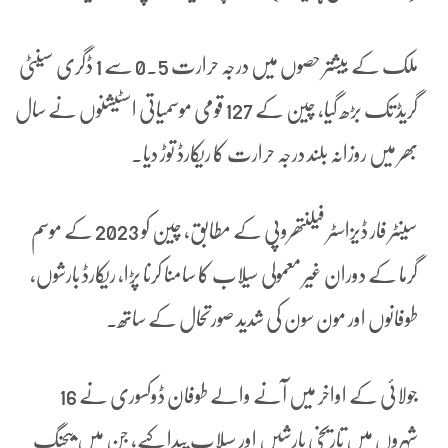
ملک کے بیشتر حصوں میں درجہ حرارت 0.5 سے 1 ڈگری سینٹی
گریڈ تک بڑھ گیا، چین کے 127 قومی موسمیاتی اسٹیشنوں نے سال
بھر میں روزانہ بلند درجہ حرارت کا ریکارڈ توڑ دیا۔
سینٹر فار ڈیزاسٹر فیلنتھروپی کے مطابق، چین کو 2023 کے موسم
گرما کے دوران غیر معمولی سیلاب کا سامنا کرنا پڑا، ریکارڈ بارشوں،
طوفانوں اور مون سون کی شدید صورتحال کے ساتھ.
جولائی کے اواخر میں آنے والے طوفان ڈوکسوری نے 16
شہروں میں تاریخی بارشیں اور سیلاب پیدا کیے، جن میں بیجنگ