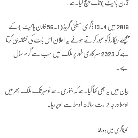
فارن ہائیٹ) تک پہنچ گیا ہے.
2016 میں 13.4 ڈگری سینٹی گریڈ (56.1 فارن ہائیٹ) کے
پچھلے ریکارڈ کو عبور کرتے ہوئے یہ اعلان اس بات کی نشاندہی کرتا
ہے کہ 2023 سرکاری طور پر ملک میں سب سے گرم سال
ہے۔
بیان میں یہ بھی کہا گیا ہے کہ جنوری سے نومبر تک ملک بھر میں
اوسط درجہ حرارت سالانہ اوسط سے اوپر رہا۔
کیٹاگری میں :
ورلڈ