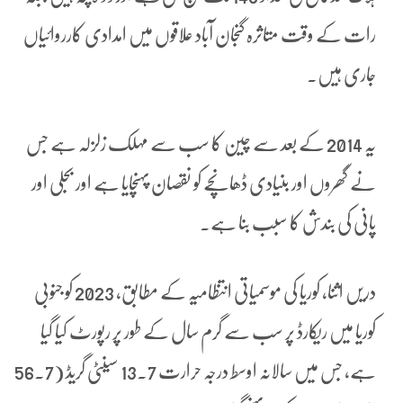
رات کے وقت متاثرہ گنجان آباد علاقوں میں امدادی کارروائیاں
جاری ہیں۔
یہ 2014 کے بعد سے چین کا سب سے مہلک زلزلہ ہے جس
نے گھروں اور بنیادی ڈھانچے کو نقصان پہنچایا ہے اور بجلی اور
پانی کی بندش کا سبب بنا ہے۔
دریں اثنا، کوریا کی موسمیاتی انتظامیہ کے مطابق، 2023 کو جنوبی
کوریا میں ریکارڈ پر سب سے گرم سال کے طور پر رپورٹ کیا گیا
ہے، جس میں سالانہ اوسط درجہ حرارت 13.7 سینٹی گریڈ (56.7