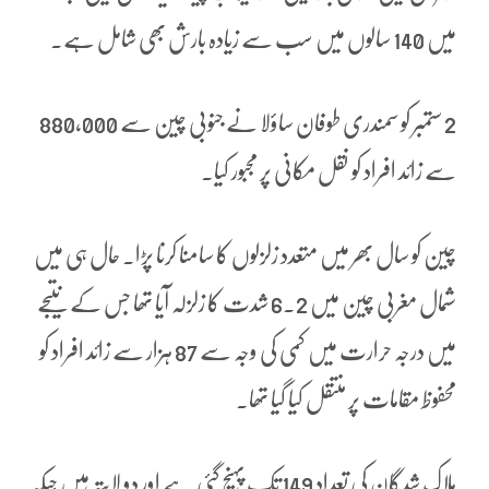
میں 140 سالوں میں سب سے زیادہ بارش بھی شامل ہے۔
2 ستمبر کو سمندری طوفان ساؤلا نے جنوبی چین سے 880,000
سے زائد افراد کو نقل مکانی پر مجبور کیا۔
چین کو سال بھر میں متعدد زلزلوں کا سامنا کرنا پڑا۔ حال ہی میں
شمال مغربی چین میں 6.2 شدت کا زلزلہ آیا تھا جس کے نتیجے
میں درجہ حرارت میں کمی کی وجہ سے 87 ہزار سے زائد افراد کو
محفوظ مقامات پر منتقل کیا گیا تھا۔
ہلاک شدگان کی تعداد 149 تک پہنچ گئی ہے اور دو لاپتہ ہیں جبکہ